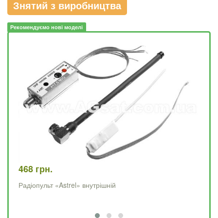
Знятий з виробництва
Рекомендуємо нові моделі
468 грн.
61
Радіопульт «Astrel» внутрішній
До
пу