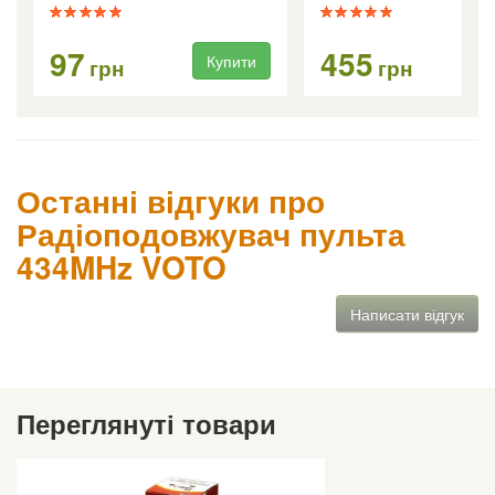
97
455
Купити
Ку
грн
грн
Останні відгуки про
Радіоподовжувач пульта
434MHz VOTO
Написати відгук
Переглянуті товари