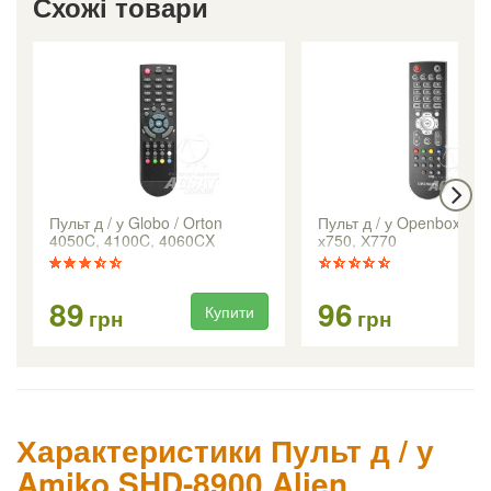
Схожі товари
Пульт д / у Globo / Orton
Пульт д / у Openbox Х73
4050C, 4100C, 4060CX
х750, Х770
89
96
Купити
Ку
грн
грн
Характеристики Пульт д / у
Amiko SHD-8900 Alien