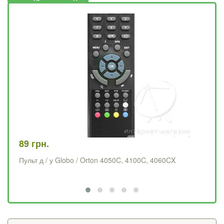
89 грн.
78
Пульт д / у Globo / Orton 4050C, 4100C, 4060CX
Пу