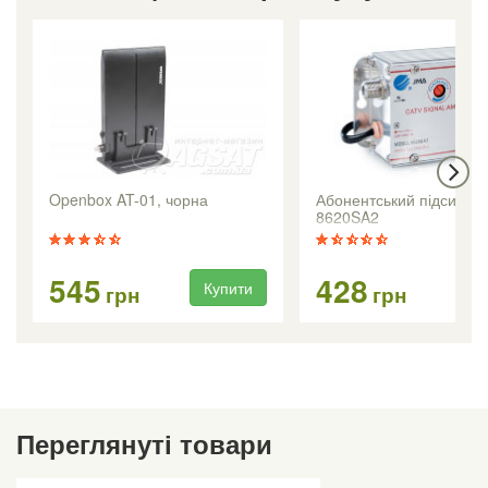
Openbox AT-01, чорна
Абонентський підсилюв
8620SA2
545
428
Купити
Ку
грн
грн
Переглянуті товари