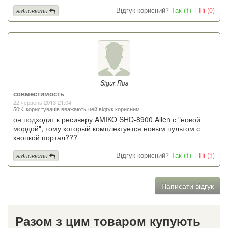
Відгук корисний?
Так (1)
|
Ні (0)
відповісти
Sigur Ros
совместимость
22 червень 2013 21:04
50% користувачів вважають цей відгук корисним
он подходит к ресиверу AMIKO SHD-8900 Alien с "новой
мордой", тому который комплектуется новым пультом с
кнопкой портал???
Відгук корисний?
Так (1)
|
Ні (1)
відповісти
Написати відгук
Разом з цим товаром купують