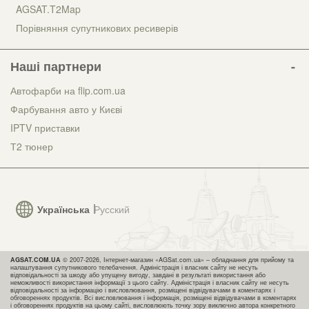
AGSAT.T2Map
Порівняння супутникових ресиверів
Наші партнери
Автофарби на flip.com.ua
Фарбування авто у Києві
IPTV приставки
Т2 тюнер
Українська
Русский
AGSAT.COM.UA
© 2007-2026, Інтернет-магазин «AGSat.com.ua» – обладнання для прийому та
налаштування супутникового телебачення. Адміністрація і власник сайту не несуть
відповідальності за шкоду або упущену вигоду, завдані в результаті використання або
неможливості використання інформації з цього сайту. Адміністрація і власник сайту не несуть
відповідальності за інформацію і висловлювання, розміщені відвідувачами в коментарях і
обговореннях продуктів. Всі висловлювання і інформація, розміщені відвідувачами в коментарях
і обговореннях продуктів на цьому сайті, висловлюють точку зору виключно автора конкретного