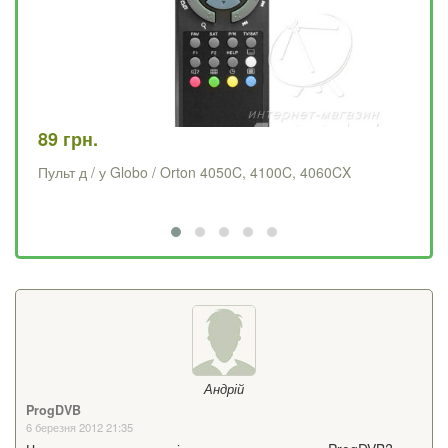
89 грн.
78
Пульт д / у Globo / Orton 4050C, 4100C, 4060CX
Пу
Андрій
ProgDVB
6 березня 2012 21:35