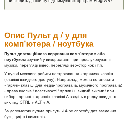
Чи входить до списку підтримуваних програм ProgDVB?
Опис Пульт д / у для
комп'ютера / ноутбука
Пульт дистанційного керування комп'ютером або
ноутбуком
зручний у використанні при прослуховуванні
музики, перегляді відео, перегляді веб-сторінок і т.п.
У пульті можливо робити настроювання «гарячих» клавіш
(клавіші швидкого доступу). Наприклад, можна встановити
«гарячі» клавіші для медіа-програвача, музичного програвача:
- права кнопка / властивості / ярлик / швидкий виклик / при
виборі гарячої «гарячої» клавіші А введіть в рядку швидкого
виклику CTRL + ALT + A.
За допомогою пульта присутній 4-ре способу для введення
букв, цифр і символів.