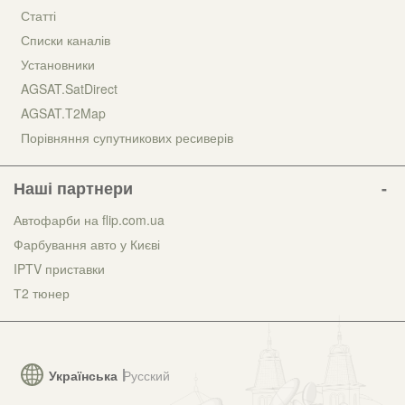
Статті
Списки каналів
Установники
AGSAT.SatDirect
AGSAT.T2Map
Порівняння супутникових ресиверів
Наші партнери
Автофарби на flip.com.ua
Фарбування авто у Києві
IPTV приставки
Т2 тюнер
Українська
Русский