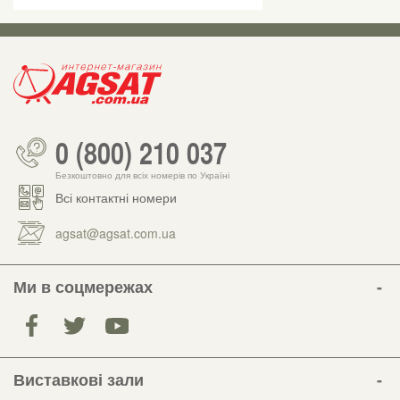
0 (800) 210 037
Безкоштовно для всіх номерів по Україні
Всі контактні номери
agsat@agsat.com.ua
Ми в соцмережах
Виставкові зали