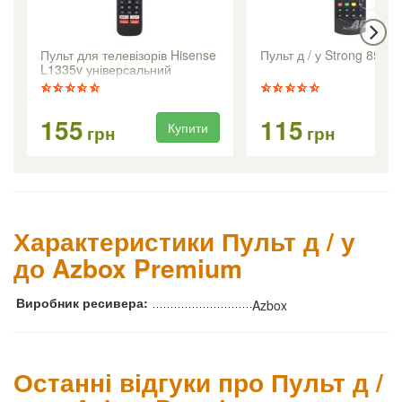
Пульт для телевізорів Hisense
Пульт д / у Strong 8500
L1335v універсальний
155
115
Купити
Ку
грн
грн
Характеристики Пульт д / у
до Azbox Premium
Виробник ресивера:
Azbox
Останні відгуки про Пульт д /