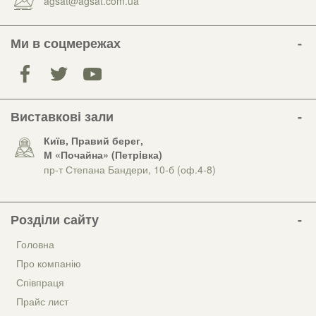
agsat@agsat.com.ua
Ми в соцмережах
Виставкові зали
Київ, Правий берег,
М «Почайна» (Петрiвка)
пр-т Степана Бандери, 10-б (оф.4-8)
Розділи сайту
Головна
Про компанію
Співпраця
Прайс лист