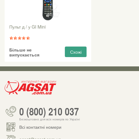
Пульт д / у GI Mini
Більше не
Схожі
випускається
0 (800) 210 037
Безкоштовно для всіх номерів по Україні
Всі контактні номери