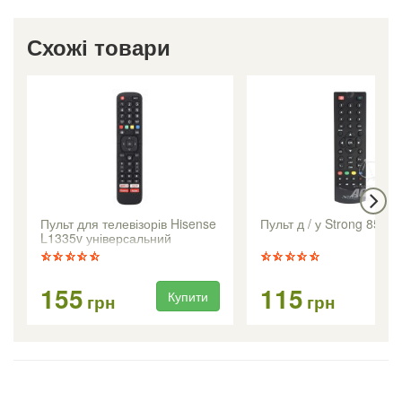
Схожі товари
Пульт для телевізорів Hisense
Пульт д / у Strong 8500
L1335v універсальний
155
115
Купити
Ку
грн
грн