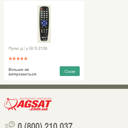
Пульт д / у GI S 2126
Більше не
Схожі
випускається
0 (800) 210 037