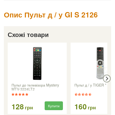
Опис Пульт д / у GI S 2126
Схожі товари
Пульт до телевізора Mystery
Пульт д / у TIGER * T60
MTV-3224LT2
128
160
Купити
Ку
грн
грн