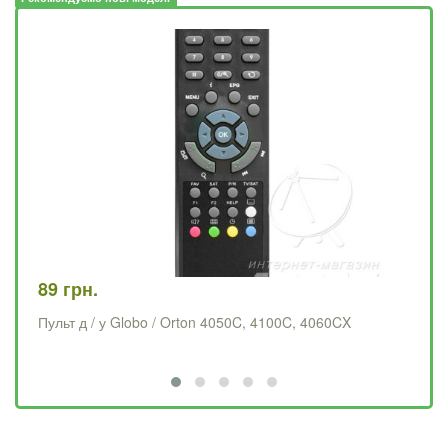
89 грн.
78
Пульт д / у Globo / Orton 4050C, 4100C, 4060CX
Пу