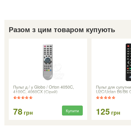
Разом з цим товаром купують
Пульт д / у Globo / Orton 4050C,
Пульт для супутн
4100C, 4060CX (Сірий)
U2C/Uclan B6/B6 
78
125
Купити
грн
грн