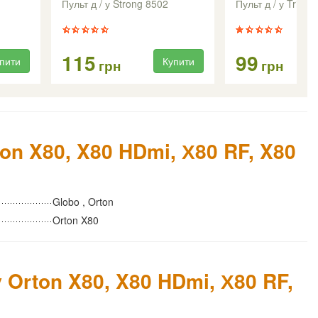
Пульт д / у Strong 8502
Пульт д / у Trim
115
99
пити
Купити
грн
грн
on X80, X80 HDmi, Х80 RF, X80
Globo , Orton
Orton X80
у Orton X80, X80 HDmi, Х80 RF,