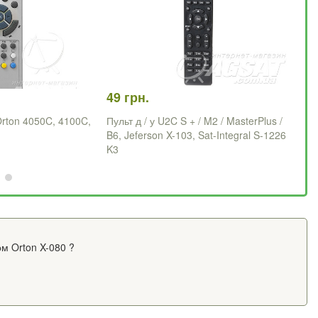
49 грн.
12
 Orton 4050C, 4100C,
Пульт д / у U2C S + / M2 / MasterPlus /
Пу
B6, Jeferson X-103, Sat-Integral S-1226
K3
м Orton X-080 ?