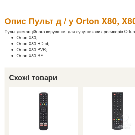
Опис Пульт д / у Orton X80, X8
Пульт дистанційного керування для супутникових ресиверів Orton 
Orton Х80;
Orton X80 HDmi;
Orton X80 PVR;
Orton Х80 RF.
Схожі товари