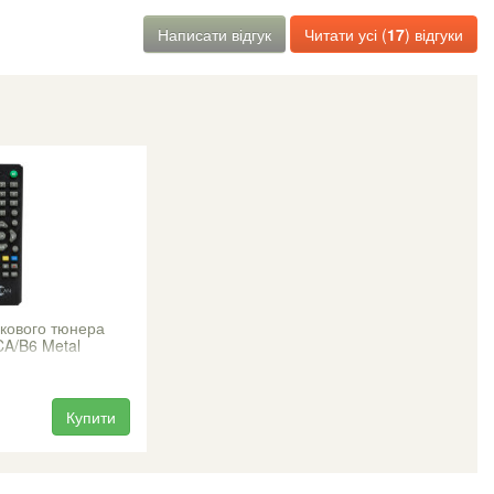
Написати відгук
Читати усі (
17
) відгуки
икового тюнера
CA/B6 Metal
Купити