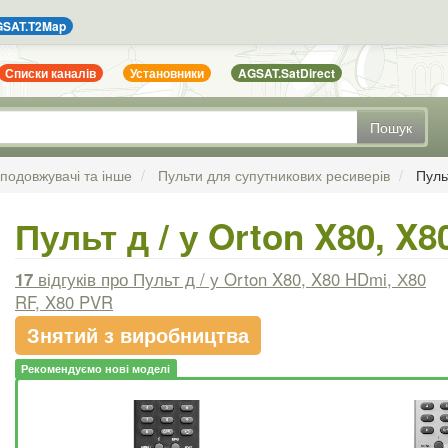
SAT.T2Map
Списки каналів
Установники
AGSAT.SatDirect
Пошук
 подовжувачі та інше
Пульти для супутникових ресиверів
Пуль
Пульт д / у Orton X80, X
17
відгуків
про Пульт д / у Orton X80, X80 HDmi, Х80
RF, X80 PVR
Знятий з виробництва
Рекомендуємо нові моделі