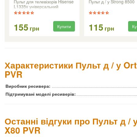
Пульт для телевізорів Hisense
Пульт д / у Strong 8500
L1335v універсальний
155
115
Купити
Ку
грн
грн
Характеристики Пульт д / у Ort
PVR
Виробник ресивера:
Підтримувані моделі ресиверів:
Останні відгуки про Пульт д / 
X80 PVR