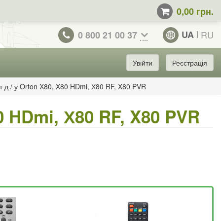
0,00 грн.
UA
RU
0 800 21 00 37
Увійти
Реєстрація
т д / у Orton X80, X80 HDmi, Х80 RF, X80 PVR
80 HDmi, Х80 RF, X80 PVR