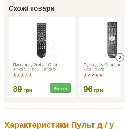
Схожі товари
Пульт д / у Globo / Orton
Пульт д / у Openbox Х73
4050C, 4100C, 4060CX
х750, Х770
89
96
Купити
Ку
грн
грн
Характеристики Пульт д / у