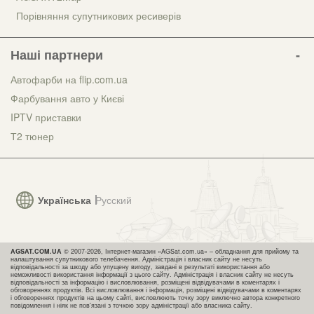
Порівняння супутникових ресиверів
Наші партнери
Автофарби на flip.com.ua
Фарбування авто у Києві
IPTV приставки
Т2 тюнер
Українська
Русский
AGSAT.COM.UA
© 2007-2026, Інтернет-магазин «AGSat.com.ua» – обладнання для прийому та
налаштування супутникового телебачення. Адміністрація і власник сайту не несуть
відповідальності за шкоду або упущену вигоду, завдані в результаті використання або
неможливості використання інформації з цього сайту. Адміністрація і власник сайту не несуть
відповідальності за інформацію і висловлювання, розміщені відвідувачами в коментарях і
обговореннях продуктів. Всі висловлювання і інформація, розміщені відвідувачами в коментарях
і обговореннях продуктів на цьому сайті, висловлюють точку зору виключно автора конкретного
повідомлення і ніяк не пов'язані з точкою зору адміністрації або власника сайту.