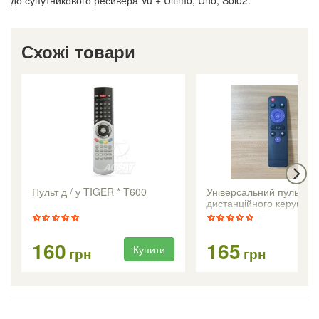
Схожі товари
Пульт д / у TIGER * T600
Універсальний пульт
дистанційного керуванн
Android TV Box серії H
160
165
Купити
Ку
грн
грн