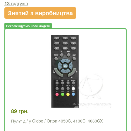
13
відгуків
Знятий з виробництва
Рекомендуємо нові моделі
89 грн.
78
Пульт д / у Globo / Orton 4050C, 4100C, 4060CX
Пу