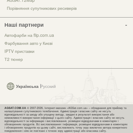
AGSAT.T2Map
Порівняння супутникових ресиверів
Наші партнери
Автофарби на flip.com.ua
Фарбування авто у Києві
IPTV приставки
Т2 тюнер
Українська
Русский
AGSAT.COM.UA
© 2007-2026, Інтернет-магазин «AGSat.com.ua» – обладнання для прийому та
налаштування супутникового телебачення. Адміністрація і власник сайту не несуть
відповідальності за шкоду або упущену вигоду, завдані в результаті використання або
неможливості використання інформації з цього сайту. Адміністрація і власник сайту не несуть
відповідальності за інформацію і висловлювання, розміщені відвідувачами в коментарях і
обговореннях продуктів. Всі висловлювання і інформація, розміщені відвідувачами в коментарях
і обговореннях продуктів на цьому сайті, висловлюють точку зору виключно автора конкретного
повідомлення і ніяк не пов'язані з точкою зору адміністрації або власника сайту.