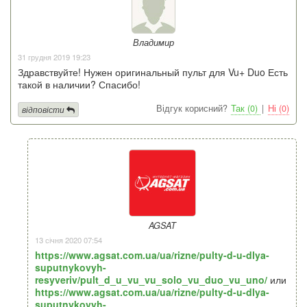
Владимир
31 грудня 2019 19:23
Здравствуйте! Нужен оригинальный пульт для Vu+ Duo Есть
такой в наличии? Спасибо!
Відгук корисний?
Так (0)
|
Ні (0)
відповісти
AGSAT
13 січня 2020 07:54
https://www.agsat.com.ua/ua/rizne/pulty-d-u-dlya-
suputnykovyh-
resyveriv/pult_d_u_vu_vu_solo_vu_duo_vu_uno/
или
https://www.agsat.com.ua/ua/rizne/pulty-d-u-dlya-
suputnykovyh-