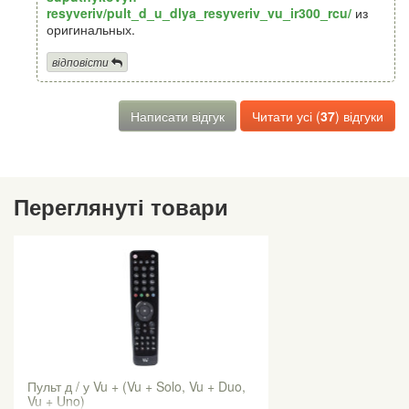
resyveriv/pult_d_u_dlya_resyveriv_vu_ir300_rcu/
из
оригинальных.
відповісти
Написати відгук
Читати усі (
37
) відгуки
Переглянуті товари
Пульт д / у Vu + (Vu + Solo, Vu + Duo,
Vu + Uno)