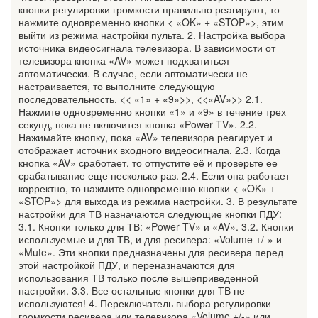
кнопки регулировки громкости правильно реагируют, то
нажмите одновременно кнопки < «OK» + «STOP»>, этим
выйти из режима настройки пульта. 2. Настройка выбора
источника видеосигнала телевизора. В зависимости от
телевизора кнопка «AV» может подхватиться
автоматически. В случае, если автоматически не
настраивается, то выполните следующую
последовательность. << «1» + «9»>>, <<«AV»>> 2.1.
Нажмите одновременно кнопки «1» и «9» в течение трех
секунд, пока не включится кнопка «Power TV». 2.2.
Нажимайте кнопку, пока «AV» телевизора реагирует и
отображает источник входного видеосигнала. 2.3. Когда
кнопка «AV» сработает, то отпустите её и проверьте ее
срабатывание еще несколько раз. 2.4. Если она работает
корректно, то нажмите одновременно кнопки < «OK» +
«STOP»> для выхода из режима настройки. 3. В результате
настройки для ТВ назначаются следующие кнопки ПДУ:
3.1. Кнопки только для ТВ: «Power TV» и «AV». 3.2. Кнопки
используемые и для ТВ, и для ресивера: «Volume +/-» и
«Mute». Эти кнопки предназначены для ресивера перед
этой настройкой ПДУ, и переназначаются для
использования ТВ только после вышеприведенной
настройки. 3.3. Все остальные кнопки для ТВ не
используются! 4. Переключатель выбора регулировки
громкости ресивера или телевизора «Volume +/-» или