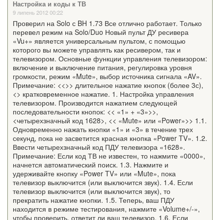
Настройка и коды к ТВ
9 липень 2012 00:22
Проверил на Solo с BH 1.73 Все отлично работает. Только
перевел режим на Solo/Duo Новый пульт ДУ ресивера
«Vu+» является универсальным пультом, с помощью
которого вы можете управлять как ресивером, так и
телевизором. Основные функции управления телевизором:
включение и выключение питания, регулировка уровня
громкости, режим «Mute», выбор источника сигнала «AV».
Примечание: <<>> длительное нажатие кнопок (более 3с),
<> кратковременное нажатие. 1. Настройка управления
телевизором. Производится нажатием следующей
последовательности кнопок: << «1» + «3»>>,
<четырехзначный код 1628>, << «Mute» или «Power»>> 1.1.
Одновременно нажать кнопки «1» и «3» в течение трех
секунд, пока не засветится красная кнопка «Power TV». 1.2.
Ввести четырехзначный код ПДУ телевизора «1628».
Примечание: Если код ТВ не известен, то нажмите «0000»,
начнется автоматический поиск. 1.3. Нажмите и
удерживайте кнопку «Power TV» или «Mute», пока
телевизор выключится (или выключится звук). 1.4. Если
телевизор выключится (или выключится звук), то
прекратить нажатие кнопки. 1.5. Теперь, ваш ПДУ
находится в режиме тестирования, нажмите «Volume+/-»,
чтобы проверить, ответит ли ваш телевизор. 1.6. Если