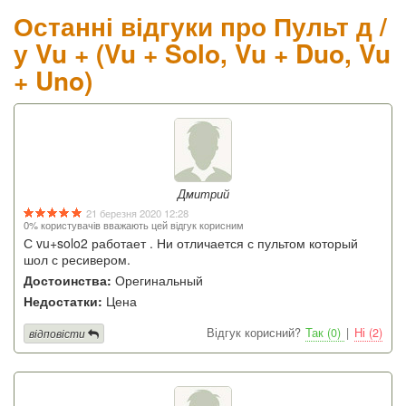
Останні відгуки про Пульт д /
у Vu + (Vu + Solo, Vu + Duo, Vu
+ Uno)
Дмитрий
21 березня 2020 12:28
0% користувачів вважають цей відгук корисним
С vu+solo2 работает . Ни отличается с пультом который
шол с ресивером.
Достоинства:
Орегинальный
Недостатки:
Цена
Відгук корисний?
Так (0)
|
Ні (2)
відповісти