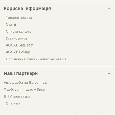
Корисна інформація
Товарні новини
Статті
Списки каналів
Установники
AGSAT.SatDirect
AGSAT.T2Map
Порівняння супутникових ресиверів
Наші партнери
Автофарби на flip.com.ua
Фарбування авто у Києві
IPTV приставки
Т2 тюнер