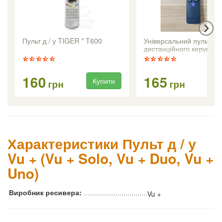
Пульт д / у TIGER * T600
Універсальний пульт
дистанційного керуванн
Android TV Box серії H
160
165
Купити
Ку
грн
грн
Характеристики Пульт д / у
Vu + (Vu + Solo, Vu + Duo, Vu +
Uno)
Виробник ресивера:
Vu +