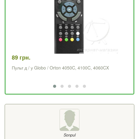
89 грн.
78
Пульт д / у Globo / Orton 4050C, 4100C, 4060CX
Пу
Sonpul