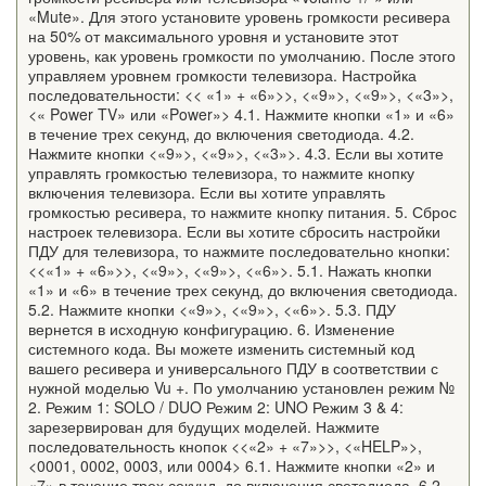
«Mute». Для этого установите уровень громкости ресивера
на 50% от максимального уровня и установите этот
уровень, как уровень громкости по умолчанию. После этого
управляем уровнем громкости телевизора. Настройка
последовательности: << «1» + «6»>>, <«9»>, <«9»>, <«3»>,
<« Power TV» или «Power»> 4.1. Нажмите кнопки «1» и «6»
в течение трех секунд, до включения светодиода. 4.2.
Нажмите кнопки <«9»>, <«9»>, <«3»>. 4.3. Если вы хотите
управлять громкостью телевизора, то нажмите кнопку
включения телевизора. Если вы хотите управлять
громкостью ресивера, то нажмите кнопку питания. 5. Сброс
настроек телевизора. Если вы хотите сбросить настройки
ПДУ для телевизора, то нажмите последовательно кнопки:
<<«1» + «6»>>, <«9»>, <«9»>, <«6»>. 5.1. Нажать кнопки
«1» и «6» в течение трех секунд, до включения светодиода.
5.2. Нажмите кнопки <«9»>, <«9»>, <«6»>. 5.3. ПДУ
вернется в исходную конфигурацию. 6. Изменение
системного кода. Вы можете изменить системный код
вашего ресивера и универсального ПДУ в соответствии с
нужной моделью Vu +. По умолчанию установлен режим №
2. Режим 1: SOLO / DUO Режим 2: UNO Режим 3 & 4:
зарезервирован для будущих моделей. Нажмите
последовательность кнопок <<«2» + «7»>>, <«HELP»>,
<0001, 0002, 0003, или 0004> 6.1. Нажмите кнопки «2» и
«7» в течение трех секунд, до включения светодиода. 6.2.