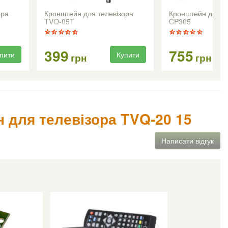
ора
Кронштейн для телевізора
Кронштейн для т
TVQ-05T
CP305
399
755
пити
Купити
грн
грн
н для телевізора TVQ-20 15
Написати відгук