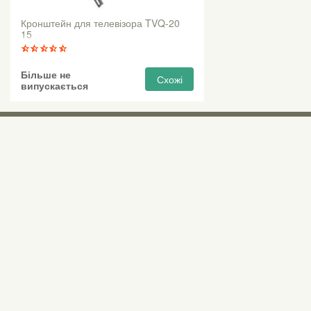
Кронштейн для телевізора TVQ-20
15
Більше не
Схожі
випускається
Виставкові 
Київ, Правий бе
0 (800) 210 037
М «Почайна» (Пе
пр-т Степана Бан
Безкоштовно для всіх номерів по Україні
Всі контактні номери
agsat@agsat.com.ua
Ми в соцмережах