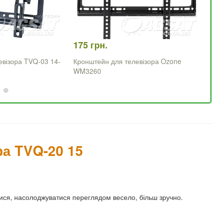
175 грн.
75
евізора TVQ-03 14-
Кронштейн для телевізора Ozone
Кр
WM3260
а TVQ-20 15
тися, насолоджуватися переглядом весело, більш зручно.