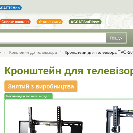
SAT.T2Map
Списки каналів
Установники
AGSAT.SatDirect
Пошук
и
Кріплення до телевізора
Кронштейн для телевізора TVQ-20
Кронштейн для телевізо
Знятий з виробництва
Рекомендуємо нові моделі