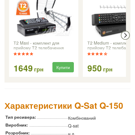
Т2 Maxi - комплект для
Т2 Medium - комплект 
прийому Т2 телебачення
прийому Т2 телебачен
1649
950
Купити
Ку
грн
грн
Характеристики Q-Sat Q-150
Тип ресивера:
Комбінований
Виробник:
Q-sat
Розробник:
н.д.