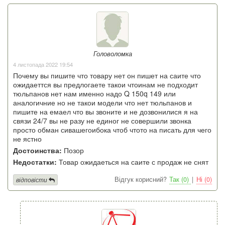
Головоломка
4 листопада 2022 19:54
Почему вы пишите что товару нет он пишет на саите что
ожидаеттся вы предлогаете такои чтоинам не подходит
тюльпанов нет нам именно надо Q 150q 149 или
аналогичние но не такои модели что нет тюльпанов и
пишите на емаел что вы звоните и не дозвонилися я на
связи 24/7 вы не разу не единог не совершили звонка
просто обман сивашегоибока чтоб чтото на писать для чего
не ястно
Достоинства:
Позор
Недостатки:
Товар ожидаеться на саите с продаж не снят
Відгук корисний?
Так (0)
|
Ні (0)
відповісти