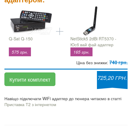
Q-Sat Q-150
NetStick5 2dBi RT5370 -
Юсб вай фай адаптер
575 грн.
165 грн.
740 грн.
Ціна без знижки:
725,20 ГРН.
Купити комплект
Навіщо підключати WiFi адаптер до тюнера читаємо в статті
Приставка Т2 з інтернетом