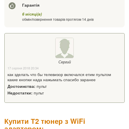
Гарантія
6 місяці(в)
обмін/повернення товарів протягом 14 днів
Сергий
17 серпня 2018 20:34
как зделать что бы телевизор включался етим пультом
какие кнопки нада нажымать спасибо заранее
Достоинства:
пульт
Недостатки:
пульт
Купити Т2 тюнер з WiFi
адаптером: