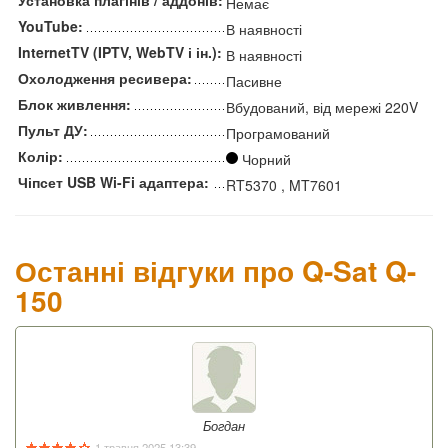
Установка плагінів / аддонів:
Немає
YouTube:
В наявності
InternetTV (IPTV, WebTV і ін.):
В наявності
Охолодження ресивера:
Пасивне
Блок живлення:
Вбудований, від мережі 220V
Пульт ДУ:
Програмований
Колір:
Чорний
Чіпсет USB Wi-Fi адаптера:
RT5370 , MT7601
Останні відгуки про Q-Sat Q-
150
Богдан
1 травня 2025 13:39