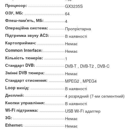
Процесор:
GX3235S
ОЗУ, МБ:
64
Флеш-пам'ять, МБ:
4
Операційна система:
Пропрієтарна
Підтримка звуку AC3:
В наявності
Картоприймач:
Немає
Common Interface:
Немає
Кількість тюнерів:
1
Стандарт DVB:
DVB-T , DVB-T2 , DVB-C
Змінні DVB тюнера:
Немає
Стандарт стиснення:
MPEG2 , MPEG4
Loop вихід:
В наявності
Дисплей:
4 розрядний (7-ми сегментний)
Кнопки управління:
В наявності
Wi-Fi підтримка:
USB Wi-Fi адаптер
3G:
Немає
Ethernet:
Немає