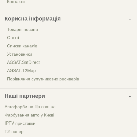
Контакти
Корисна інформація
Товарні новини
Статті
Списки каналів
Установники
AGSAT.SatDirect
AGSAT.T2Map
Порівняння супутникових ресиверів
Наші партнери
Автофарби на flip.com.ua
Фарбування авто у Києві
IPTV приставки
Т2 тюнер