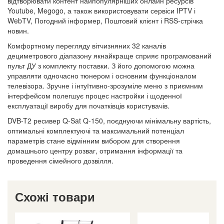
відтворювати контент найпопулярніших онлайн ресурсів
Youtube, Megogo, а також використовувати сервіси IPTV і
WebTV, Погодний інформер, Поштовий клієнт і RSS-стрічка
новин.
Комфортному перегляду вітчизняних 32 каналів
дециметрового діапазону якнайкраще сприяє програмований
пульт ДУ з комплекту поставки. З його допомогою можна
управляти одночасно тюнером і основним функціоналом
телевізора. Зручне і інтуїтивно-зрозуміле меню з приємним
інтерфейсом полегшує процес настройки і щоденної
експлуатації виробу для початківців користувачів.
DVB-T2 ресивер Q-Sat Q-150, поєднуючи мінімальну вартість,
оптимальні комплектуючі та максимальний потенціал
параметрів стане відмінним вибором для створення
домашнього центру розваг, отримання інформації та
проведення сімейного дозвілля.
Схожі товари