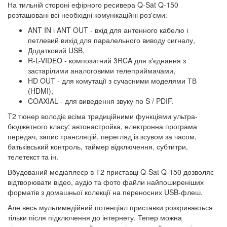
На тильній стороні ефірного ресивера Q-Sat Q-150
розташовані всі необхідні комунікаційні роз'єми:
ANT IN і ANT OUT - вхід для антенного кабелю і
петлевий вихід для паралельного виводу сигналу,
Додатковий USB,
R-L-VIDEO - композитний 3RCA для з'єднання з
застарілими аналоговими телеприймачами,
HD OUT - для комутації з сучасними моделями ТВ
(HDMI),
COAXIAL - для виведення звуку по S / PDIF.
T2 тюнер володіє всіма традиційними функціями ультра-
бюджетного класу: автонастройка, електронна програма
передач, запис трансляцій, перегляд із зсувом за часом,
батьківський контроль, таймер відключення, субтитри,
телетекст та ін.
Вбудований медіаплеєр в Т2 приставці Q-Sat Q-150 дозволяє
відтворювати відео, аудіо та фото файли найпоширеніших
форматів з домашньої колекції на переносних USB-флеш.
Але весь мультимедійний потенціал приставки розкривається
тільки після підключення до інтернету. Тепер можна