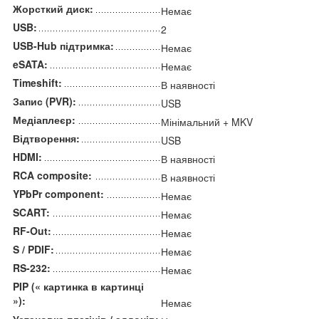
Жорсткий диск:
Немає
USB:
2
USB-Hub підтримка:
Немає
eSATA:
Немає
Timeshift:
В наявності
Запис (PVR):
USB
Медіаплеєр:
Мінімальний + MKV
Відтворення:
USB
HDMI:
В наявності
RCA composite:
В наявності
YPbPr component:
Немає
SCART:
Немає
RF-Out:
Немає
S / PDIF:
Немає
RS-232:
Немає
PIP (« картинка в картинці
»):
Немає