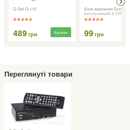
Q-Sat Q-110
Блок живлення Eurosky
регульований 2-12V 1
489
99
Купити
Ку
грн
грн
Переглянуті товари