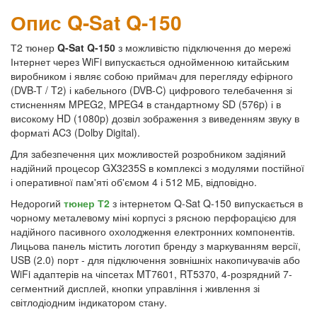
Опис Q-Sat Q-150
Т2 тюнер
Q-Sat Q-150
з можливістю підключення до мережі
Інтернет через WiFi випускається однойменною китайським
виробником і являє собою приймач для перегляду ефірного
(DVB-T / T2) і кабельного (DVB-C) цифрового телебачення зі
стисненням MPEG2, MPEG4 в стандартному SD (576p) і в
високому HD (1080p) дозвіл зображення з виведенням звуку в
форматі AC3 (Dolby Digital).
Для забезпечення цих можливостей розробником задіяний
надійний процесор GX3235S в комплексі з модулями постійної
і оперативної пам'яті об'ємом 4 і 512 МБ, відповідно.
Недорогий
тюнер Т2
з інтернетом Q-Sat Q-150 випускається в
чорному металевому міні корпусі з рясною перфорацією для
надійного пасивного охолодження електронних компонентів.
Лицьова панель містить логотип бренду з маркуванням версії,
USB (2.0) порт - для підключення зовнішніх накопичувачів або
WiFi адаптерів на чіпсетах MT7601, RT5370, 4-розрядний 7-
сегментний дисплей, кнопки управління і живлення зі
світлодіодним індикатором стану.