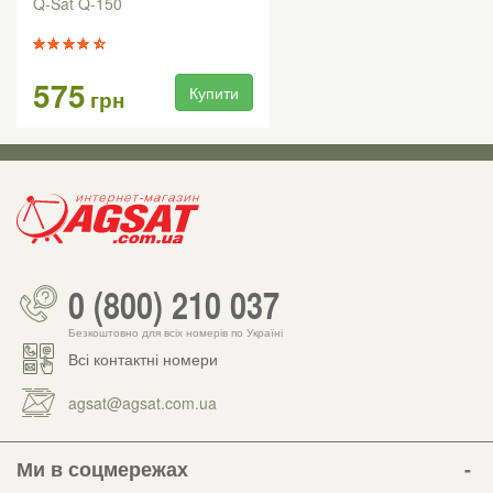
Q-Sat Q-150
575
Купити
грн
0 (800) 210 037
Безкоштовно для всіх номерів по Україні
Всі контактні номери
agsat@agsat.com.ua
Ми в соцмережах