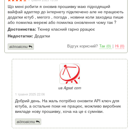
Що мені робити я оновив прошивку маю підходящий
вайфай адаптер до інтернету підключено але не працюють
додатки ютуб , мегого , погода , новини коли заходиш пише
або помилка мережі або помилка оновлення чому так ?
Достоинства:
Тюнер класний гарно ррацює
Недостатки:
Додатки
Відгук корисний?
Так (0)
|
Ні (0)
відповісти
ua Agsat com
1 травня 2025 22:06
Добрий день. На жаль потрібно оновити АРІ ключ для
ютуба, а остальне поки не працює, можливо виробник
викладе нову прошивку, хоча на це є сумніви.
відповісти