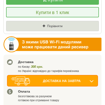
Якщо Ви знайдете товар дешевше - ми
Купити в 1 клик
знизимо ціну і подаруємо % від різниці
Ціна
Де знайшли (Url посилання)
Порівняти
Ваш телефон
Доставка
300 грн.
по Києву:
по Україні: відповідно до тарифів перевізника
ДОСТАВКА НА ЗАВТРА
Оплата
безготівкова за рахунком
готівкою при отриманні товару