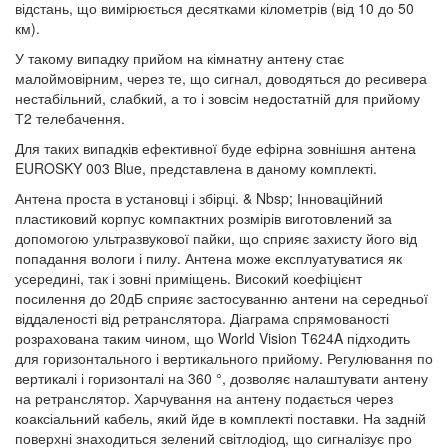
відстань, що вимірюється десятками кілометрів (від 10 до 50
км).
У такому випадку прийом на кімнатну антену стає
малоймовірним, через те, що сигнал, доводяться до ресивера
нестабільний, слабкий, а то і зовсім недостатній для прийому
Т2 телебачення.
Для таких випадків ефективної буде ефірна зовнішня антена
EUROSKY 003 Blue, представлена в даному комплекті.
Антена проста в установці і збірці. & Nbsp; Інноваційний
пластиковий корпус компактних розмірів виготовлений за
допомогою ультразвукової пайки, що сприяє захисту його від
попадання вологи і пилу. Антена може експлуатуватися як
усередині, так і зовні приміщень. Високий коефіцієнт
посилення до 20дБ сприяє застосуванню антени на середньої
віддаленості від ретранслятора. Діаграма спрямованості
розрахована таким чином, що World Vision T624A підходить
для горизонтального і вертикального прийому. Регулювання по
вертикалі і горизонталі на 360 °, дозволяє налаштувати антену
на ретранслятор. Харчування на антену подається через
коаксіальний кабель, який йде в комплекті поставки. На задній
поверхні знаходиться зелений світлодіод, що сигналізує про