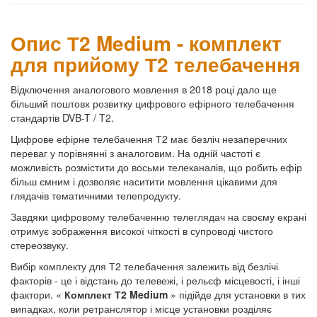
Опис Т2 Medium - комплект
для прийому Т2 телебачення
Відключення аналогового мовлення в 2018 році дало ще
більший поштовх розвитку цифрового ефірного телебачення
стандартів DVB-T / T2.
Цифрове ефірне телебачення Т2 має безліч незаперечних
переваг у порівнянні з аналоговим. На одній частоті є
можливість розмістити до восьми телеканалів, що робить ефір
більш ємним і дозволяє наситити мовлення цікавими для
глядачів тематичними телепродукту.
Завдяки цифровому телебаченню телеглядач на своєму екрані
отримує зображення високої чіткості в супроводі чистого
стереозвуку.
Вибір комплекту для Т2 телебачення залежить від безлічі
факторів - це і відстань до телевежі, і рельєф місцевості, і інші
фактори. «
Комплект Т2 Medium
» підійде для установки в тих
випадках, коли ретранслятор і місце установки розділяє