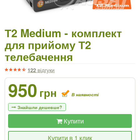
Т2 Medium - комплект
для прийому Т2
телебачення
122
відгуки
950
грн
В наявності
Знайшли дешевше?
Купити
Якщо Ви знайдете товар дешевше - ми
Купити в 1 клик
знизимо ціну і подаруємо % від різниці