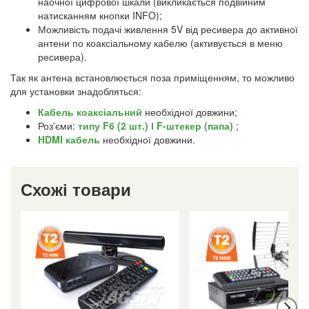
наочної цифрової шкали (викликається подвійним
натисканням кнопки INFO);
Можливість подачі живлення 5V від ресивера до активної
антени по коаксіальному кабелю (активується в меню
ресивера).
Так як антена встановлюється поза приміщенням, то можливо
для установки знадобляться:
Кабель коаксіальний
необхідної довжини;
Роз'єми:
типу F6 (2 шт.)
І
F-штекер (папа)
;
HDMI кабель
необхідної довжини.
Схожі товари