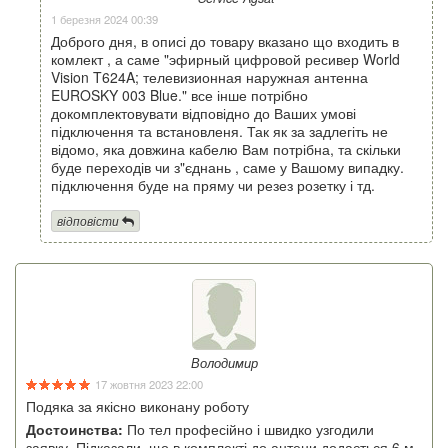
1 березня 2024 00:39
Доброго дня, в описі до товару вказано що входить в
комлект , а саме "эфирный цифровой ресивер World
Vision T624A; телевизионная наружная антенна
EUROSKY 003 Blue." все інше потрібно
докомплектовувати відповідно до Ваших умові
підключення та встановленя. Так як за задлегіть не
відомо, яка довжина кабелю Вам потрібна, та скільки
буде переходів чи з"єднань , саме у Вашому випадку.
підключення буде на пряму чи резез розетку і тд.
відповісти
Володимир
17 жовтня 2023 22:00
Подяка за якісно виконану роботу
Достоинства:
По тел професійно і швидко узгодили
заявку. Підказали, що в комплекті до антени додається 6 м