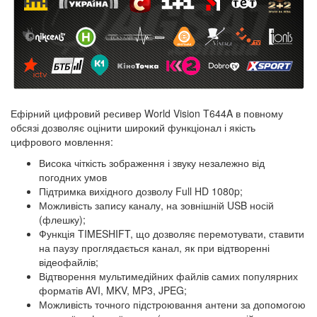
Ефірний цифровий ресивер World Vision T644A в повному
обсязі дозволяє оцінити широкий функціонал і якість
цифрового мовлення:
Висока чіткість зображення і звуку незалежно від
погодних умов
Підтримка вихідного дозволу Full HD 1080p;
Можливість запису каналу, на зовнішній USB носій
(флешку);
Функція TIMESHIFT, що дозволяє перемотувати, ставити
на паузу проглядається канал, як при відтворенні
відеофайлів;
Відтворення мультимедійних файлів самих популярних
форматів AVI, MKV, MP3, JPEG;
Можливість точного підстроювання антени за допомогою