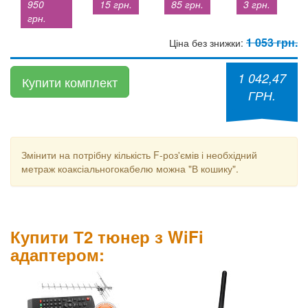
950
15 грн.
85 грн.
3 грн.
грн.
1 053 грн.
Ціна без знижки:
1 042,47
Купити комплект
ГРН.
Змінити на потрібну кількість F-роз'ємів і необхідний
метраж коаксіальногокабелю можна "В кошику".
Купити Т2 тюнер з WiFi
адаптером: