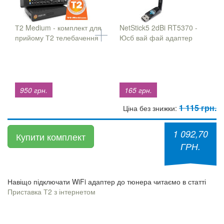
Т2 Medium - комплект для
NetStick5 2dBi RT5370 -
прийому Т2 телебачення
Юсб вай фай адаптер
950 грн.
165 грн.
1 115 грн.
Ціна без знижки:
1 092,70
Купити комплект
ГРН.
Навіщо підключати WiFi адаптер до тюнера читаємо в статті
Приставка Т2 з інтернетом