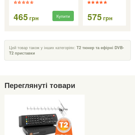
465
575
Купити
Ку
грн
грн
Цей товар також у інших категоріях:
Т2 тюнер та ефірні DVB-
T2 приставки
Переглянуті товари