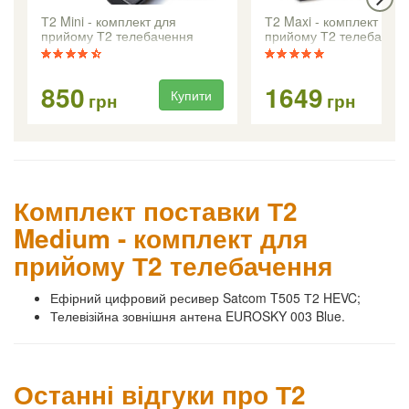
Т2 Mini - комплект для
Т2 Maxi - комплект для
прийому Т2 телебачення
прийому Т2 телебачен
850
1649
Купити
Ку
грн
грн
Комплект поставки Т2
Medium - комплект для
прийому Т2 телебачення
Ефірний цифровий ресивер Satcom T505 Т2 HEVC;
Телевізійна зовнішня антена EUROSKY 003 Blue.
Останні відгуки про Т2