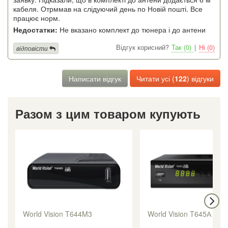
кабеля. Отрммав на слідуючий день по Новій пошті. Все
працює норм.
Недостатки:
Не вказано комплект до тюнера і до антени
Відгук корисний?
Так (0)
|
Ні (0)
відповісти
Написати відгук
Читати усі (
122
) відгуки
Разом з цим товаром купують
World Vision T644M3
World Vision T645А