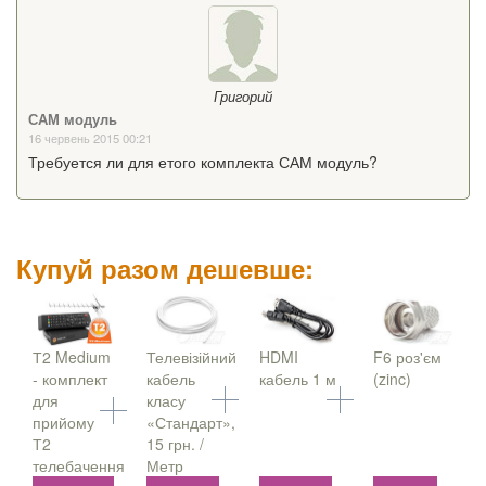
Григорий
САМ модуль
16 червень 2015 00:21
Требуется ли для етого комплекта САМ модуль?
Купуй разом дешевше:
Т2 Medium
Телевізійний
HDMI
F6 роз'єм
- комплект
кабель
кабель 1 м
(zinc)
для
класу
прийому
«Стандарт»,
Т2
15 грн. /
телебачення
Метр