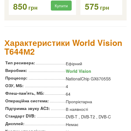
850
575
Купити
Ку
грн
грн
Характеристики World Vision
T644М2
Тип ресивера:
Ефірний
Виробник:
World Vision
Процесор:
NationalChip GX6705S5
ОЗУ, МБ:
4
Флеш-пам'ять, МБ:
64
Операційна система:
Пропрієтарна
Підтримка звуку AC3:
В наявності
Стандарт DVB:
DVB-T , DVB-T2 , DVB-C
Дисплей:
Немає
Кнопки управління: