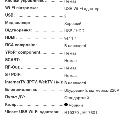
Немає
Wi-Fi підтримка:
USB Wi-Fi адаптер
USB:
2
Медіаплеєр:
Хороший
Відтворення:
USB / HDD
HDMI:
ver 1.4
RCA composite:
В наявності
YPbPr component:
Немає
SCART:
Немає
RF-Out:
Немає
S / PDIF:
Немає
InternetTV (IPTV, WebTV і ін.):
В наявності
Блок живлення:
Вбудований, від мережі 220V
Пульт ДУ:
Стандартний
Колір:
Чорний
Чіпсет USB Wi-Fi адаптера:
RT5370 , MT7601