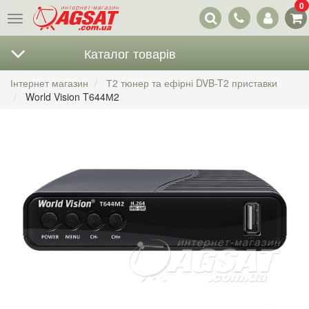
0
Наші
Меню
контакти
Каталог товарів
Інтернет магазин
Т2 тюнер та ефірні DVB-T2 приставки
World Vision T644М2