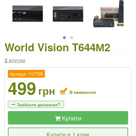
World Vision T644М2
2
відгуки
Артикул: 117728
499
грн
В наявності
Знайшли дешевше?
Купити
Якщо Ви знайдете товар дешевше - ми
Купити в 1 клик
знизимо ціну і подаруємо % від різниці