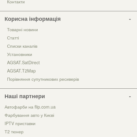
Контакти
Корисна інформація
Товарні новини
Статті
Списки каналів
Установники
AGSAT.SatDirect
AGSAT.T2Map
Порівняння супутникових ресиверів
Наші партнери
Автофарби на flip.com.ua
Фарбування авто у Києві
IPTV приставки
Т2 тюнер