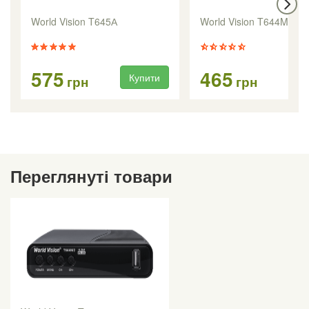
World Vision T645А
World Vision T644M3
575
465
Купити
Ку
грн
грн
Переглянуті товари