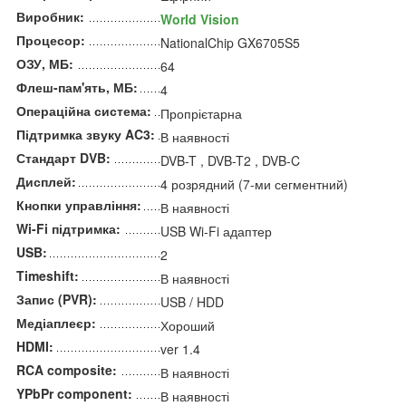
Виробник:
World Vision
Процесор:
NationalChip GX6705S5
ОЗУ, МБ:
64
Флеш-пам'ять, МБ:
4
Операційна система:
Пропрієтарна
Підтримка звуку AC3:
В наявності
Стандарт DVB:
DVB-T , DVB-T2 , DVB-C
Дисплей:
4 розрядний (7-ми сегментний)
Кнопки управління:
В наявності
Wi-Fi підтримка:
USB Wi-Fi адаптер
USB:
2
Timeshift:
В наявності
Запис (PVR):
USB / HDD
Медіаплеєр:
Хороший
HDMI:
ver 1.4
RCA composite:
В наявності
YPbPr component:
В наявності