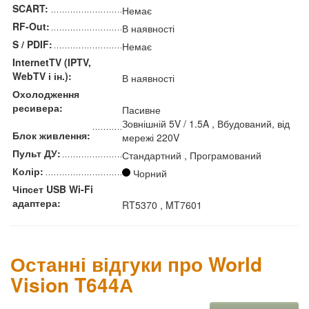
SCART:
Немає
RF-Out:
В наявності
S / PDIF:
Немає
InternetTV (IPTV,
WebTV і ін.):
В наявності
Охолодження
ресивера:
Пасивне
Зовнішній 5V / 1.5A , Вбудований, від
Блок живлення:
мережі 220V
Пульт ДУ:
Стандартний , Програмований
Колір:
Чорний
Чіпсет USB Wi-Fi
адаптера:
RT5370 , MT7601
Останні відгуки про World
Vision T644А