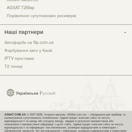
AGSAT.T2Map
Порівняння супутникових ресиверів
Наші партнери
Автофарби на flip.com.ua
Фарбування авто у Києві
IPTV приставки
Т2 тюнер
Українська
Русский
AGSAT.COM.UA
© 2007-2026, Інтернет-магазин «AGSat.com.ua» – обладнання для прийому та
налаштування супутникового телебачення. Адміністрація і власник сайту не несуть
відповідальності за шкоду або упущену вигоду, завдані в результаті використання або
неможливості використання інформації з цього сайту. Адміністрація і власник сайту не несуть
відповідальності за інформацію і висловлювання, розміщені відвідувачами в коментарях і
обговореннях продуктів. Всі висловлювання і інформація, розміщені відвідувачами в коментарях