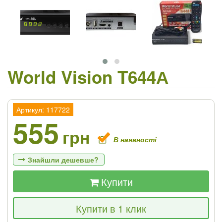
World Vision T644А
Артикул: 117722
555
грн
В наявності
Знайшли дешевше?
Купити
Якщо Ви знайдете товар дешевше - ми
Купити в 1 клик
знизимо ціну і подаруємо % від різниці