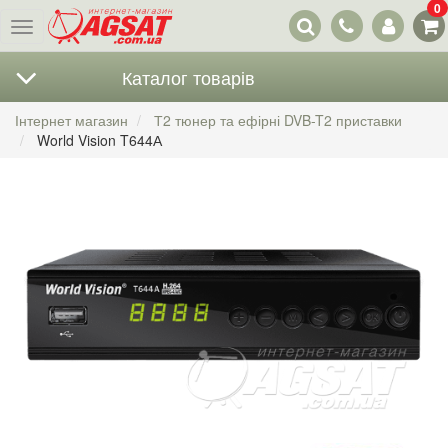
0
Наші
Меню
контакти
Каталог товарів
Інтернет магазин
Т2 тюнер та ефірні DVB-T2 приставки
World Vision T644А