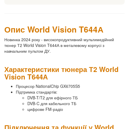
Опис World Vision T644А
Новинка 2024 року - високопродуктивний мультимедійний
тюнер Т2 World Vision T644А в металевому корпусі з
навчальним пультом ДУ.
Характеристики тюнера Т2 World
Vision T644А
Процесор NationalChip GX6705S5
Підтримка стандартів:
DVB-T/T2
для ефірного ТБ
DVB-C
для кабельного ТБ
цифрове FM-радіо
Підключення та функції у World