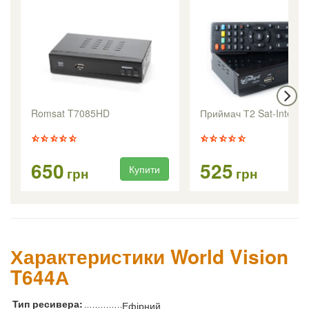
Romsat T7085HD
Приймач Т2 Sat-Integra
650
525
Купити
Ку
грн
грн
Характеристики World Vision
T644А
Тип ресивера:
Ефірний