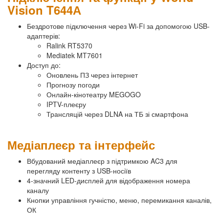
Vision T644А
Бездротове підключення через Wi-Fi за допомогою USB-
адаптерів:
Ralink RT5370
Mediatek MT7601
Доступ до:
Оновлень ПЗ через інтернет
Прогнозу погоди
Онлайн-кінотеатру MEGOGO
IPTV-плеєру
Трансляцій через DLNA на ТБ зі смартфона
Медіаплеєр та інтерфейс
Вбудований медіаплеєр з підтримкою AC3 для
перегляду контенту з USB-носіїв
4-значний LED-дисплей для відображення номера
каналу
Кнопки управління гучністю, меню, перемикання каналів,
ОК