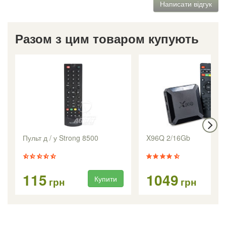
Написати відгук
Разом з цим товаром купують
Пульт д / у Strong 8500
X96Q 2/16Gb
115
1049
Купити
Ку
грн
грн