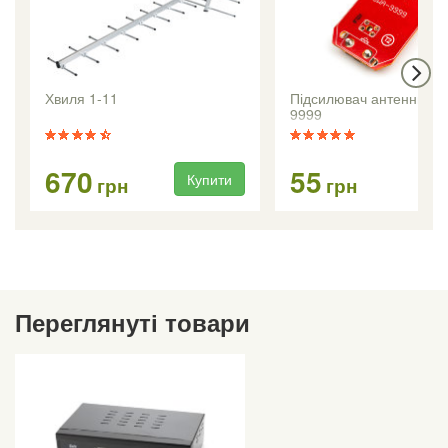
Хвиля 1-11
Підсилювач антенний 
9999
670
55
Купити
Ку
грн
грн
Переглянуті товари