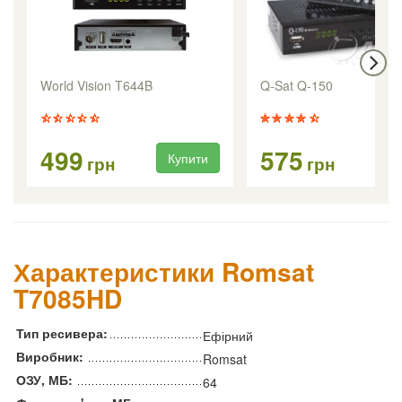
World Vision T644B
Q-Sat Q-150
499
575
Купити
Ку
грн
грн
Характеристики Romsat
T7085HD
Тип ресивера:
Ефірний
Виробник:
Romsat
ОЗУ, МБ:
64