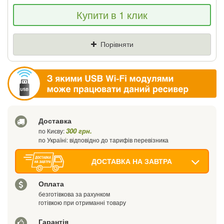
Якщо Ви знайдете товар дешевше - ми
Купити в 1 клик
знизимо ціну і подаруємо % від різниці
Ціна
Де знайшли (Url посилання)
Порівняти
Ваш телефон
Доставка
300 грн.
по Києву:
по Україні: відповідно до тарифів перевізника
ДОСТАВКА НА ЗАВТРА
Оплата
безготівкова за рахунком
готівкою при отриманні товару
Гарантія