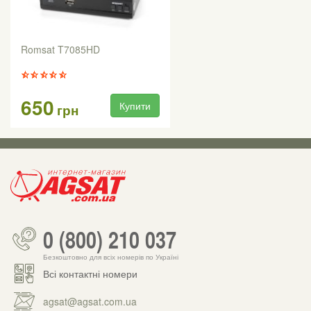
Romsat T7085HD
650
Купити
грн
0 (800) 210 037
Безкоштовно для всіх номерів по Україні
Всі контактні номери
agsat@agsat.com.ua