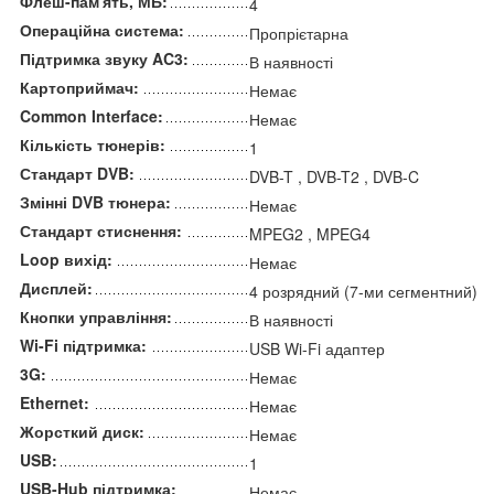
Флеш-пам'ять, МБ:
4
Операційна система:
Пропрієтарна
Підтримка звуку AC3:
В наявності
Картоприймач:
Немає
Common Interface:
Немає
Кількість тюнерів:
1
Стандарт DVB:
DVB-T , DVB-T2 , DVB-C
Змінні DVB тюнера:
Немає
Стандарт стиснення:
MPEG2 , MPEG4
Loop вихід:
Немає
Дисплей:
4 розрядний (7-ми сегментний)
Кнопки управління:
В наявності
Wi-Fi підтримка:
USB Wi-Fi адаптер
3G:
Немає
Ethernet:
Немає
Жорсткий диск:
Немає
USB:
1
USB-Hub підтримка:
Немає