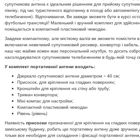
супутникова антена є ідеальним рішенням для прийому супутников
пікніку, під час туристичного відпочинку в поході або автокемпінг
телебачення). Відпочиваючи, Ви завжди зможете бути в курсі оста
футбольні трансляції! Маленький і зручний комплект для здійсн
поміщається в компактний пластиковий чемодан.
Завдяки компактному, але місткому валізі ви зможете помістити 
включаючи невеликий супутниковий ресивер, конвертор і кабель. 
наш час майже кожен має персональний ноутбук, то досить озбро
насолоджуватися супутниковим телебаченням в будь-якій точці св
У комплект портативної антени входить:
Дзеркало супутникової антени діаметром ~ 40 см;
Присосок, для кріплення на гладких поверхнях;
Кронштейн для кріплення на стіну або трубу;
Тримач конвертора;
Міні компас для настройки;
Компактний пластиковий чемодан
Рівень (рівень)
Наявність
присоски
призначеної для кріплення на гладких поверх
заміському будинку, робить цю портативну антену дуже зручною д
тільки все необхідне для складання і фіксації портативної антени