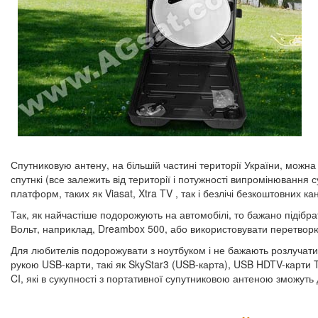
Спутниковую антену, на більшій частині території України, можна 
спутнкі (все залежить від території і потужності випромінюванн
платформ, таких як Viasat, Xtra TV , так і безлічі безкоштовних ка
Так, як найчастіше подорожують на автомобілі, то бажано підібр
Вольт, наприклад, Dreambox 500, або використовувати перетворю
Для любителів подорожувати з ноутбуком і не бажають розлучат
рукою USB-карти, такі як SkyStar3 (USB-карта), USB HDTV-карти 
CI, які в сукупності з портативної супутниковою антеною зможуть