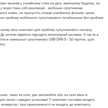
их каналів у спокійному стані на дачі, заміському будинку, на
у у моря (така собі реалізація - мобільне супутникове
нніх новин, не пропустіть покази улюблених фільмів, прямі
ення прийому мобільного супутникового телебачення без проблем
в ньому весь комплект для прийому супутникового сигналу,
До антени відмінно підходить мініатюрний ресивер. А так як в
їтися зовнішньої супутникової USB DVB-S / S2 картою, щоб
іту.
нях, таких як скло, дах автомобіля або на скло вікон в
ля легкої і швидкої установки! У комплект поставки входить
, конвертор і інші приналежності не входять до комплекту.