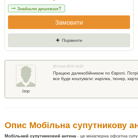
Знайшли дешевше?
Замовити
Якщо Ви знайдете товар дешевше - ми
знизимо ціну і подаруємо % від різниці
Порівняти
Ціна
Де знайшли (Url
посилання)
20 січня 2019 16:23
Ваш телефон
Працюю далекобійником по Європі. Потріб
все буде коштувати: иарілка, тюнер, карта
Ігор
Опис Мобільна супутникову ан
Мобільний супутниковий антена
- це мініатюрна офсетна супу