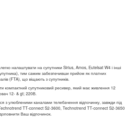
легко налаштувати на супутники Sirius, Amos, Eutelsat W4 і інші
я супутника), тим самим забезпечивши прийом як платних
налів (FTA), що віщають з супутників.
ати компактний супутниковий ресивер, який має живлення 12
вач 12- & gt; 220В.
ися з улюбленими каналами телебачення відпочинку, завжди під
Technotrend TT-connect S2-3600, Technotrend TT-connect S2-3650
 доповнити Ваш відпочинок.