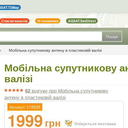
SAT.T2Map
Списки каналів
Установники
AGSAT.SatDirect
Пошук
и
Мобільна супутникову антену в пластиковій валізі
Мобільна супутникову а
валізі
62
відгуки
про Мобільна супутникову
антену в пластиковій валізі
Артикул: 115535
1999
грн
Очікується поставка