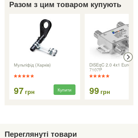
Разом з цим товаром купують
Мультіфід (Харків)
DiSEqC 2.0 4x1 Eurosk
7107P
97
99
Купити
Ку
грн
грн
Переглянуті товари