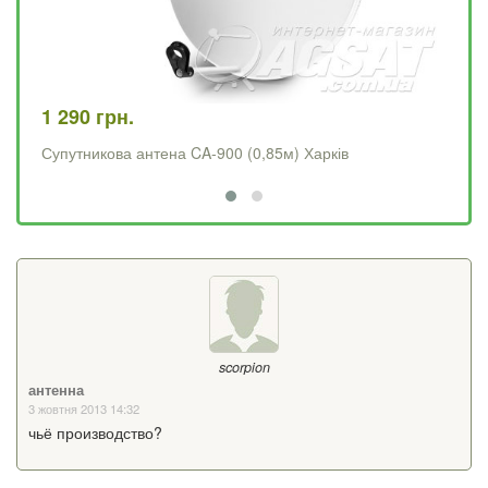
1 290 грн.
1 
Супутникова антена CA-900 (0,85м) Харків
Су
scorpion
антенна
3 жовтня 2013 14:32
чьё производство?