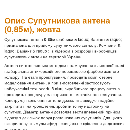
Опис Супутникова антена
(0,85м), жовта
Супутникова антена
0.85м
фабрики & laquo; Варіант & raquo;
призначена для прийому супутникового сигналу. Компанія &
laquo; Варіант & raquo ;, є лідером в розробці і виробництві
супутникових антен на території України.
Антена виготовляється методом штампування з листової сталі
і забарвлена антикорозійного порошковою фарбою жовтого
кольору. На етапі проектування, проводять комп'ютерне
моделювання антени, а при виготовленні застосовують
найсучасніші технології. В кінці виробничого процесу антена
проходить процедуру електричного і механічного тестування.
Конструкція кріплення антени дозволить швидко і надійно
закріпити її на кронштейні, зробити точну настройку на
супутник. Діаметр антени дозволяє вести впевнений прийом
відразу з декількох поруч розташованих супутників. Для цього
використовують мультифид - спеціальне кріплення додаткових
конверторів.