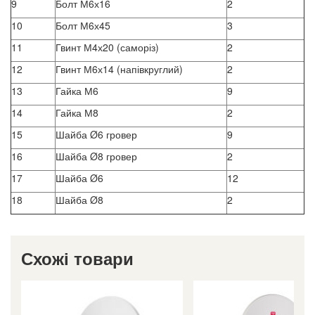
9
Болт М6х16
2
10
Болт М6х45
3
11
Гвинт М4х20 (саморіз)
2
12
Гвинт М6х14 (напівкруглий)
2
13
Гайка М6
9
14
Гайка М8
2
15
Шайба Ø6 гровер
9
16
Шайба Ø8 гровер
2
17
Шайба Ø6
12
18
Шайба Ø8
2
Схожі товари