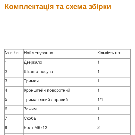
Комплектація та схема збірки
№ п / п
Найменування
Кількість шт.
1
Дзеркало
1
2
Штанга несуча
1
3
Тримач
1
4
Кронштейн поворотний
1
5
Тримач лівий / правий
1/1
6
Зажим
1
7
Скоба
1
8
Болт М6х12
2