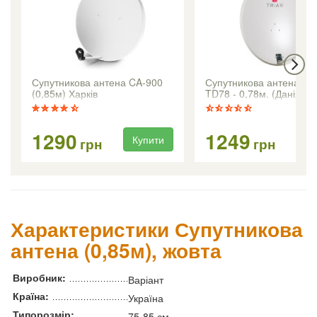
Супутникова антена CA-900
Супутникова антена Tri
(0,85м) Харків
TD78 - 0,78м. (Данія)
1290
1249
Купити
Ку
грн
грн
Характеристики Супутникова
антена (0,85м), жовта
Виробник:
Варіант
Країна:
Україна
Типорозмір:
75-85 см