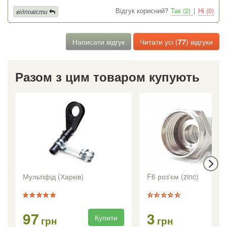
Відгук корисний?
Так (2)
|
Ні (0)
відповісти
Написати відгук
Читати усі (
77
) відгуки
Разом з цим товаром купують
Мультіфід (Харків)
F6 роз'єм (zinc)
97
3
Купити
Ку
грн
грн