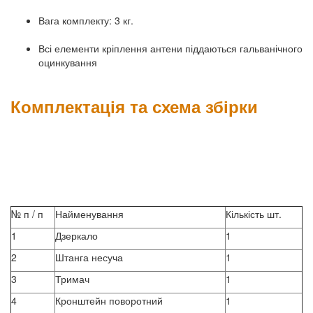
Вага комплекту: 3 кг.
Всі елементи кріплення антени піддаються гальванічного
оцинкування
Комплектація та схема збірки
№ п / п
Найменування
Кількість шт.
1
Дзеркало
1
2
Штанга несуча
1
3
Тримач
1
4
Кронштейн поворотний
1