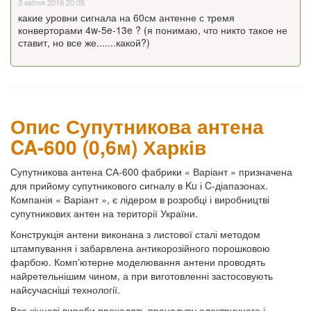
3 квітня 2016 20:05
какие уровни сигнала на 60см антенне с тремя
конверторами 4w-5e-13e ? (я понимаю, что никто такое не
ставит, но все же.......какой?)
Опис Супутникова антена
CA-600 (0,6м) Харків
Супутникова антена
СА-600 фабрики « Варіант » призначена
для прийому супутникового сигналу в Ku і C-діапазонах.
Компанія « Варіант », є лідером в розробці і виробництві
супутникових антен на території України.
Конструкція антени виконана з листової сталі методом
штампування і забарвлена антикорозійного порошковою
фарбою. Комп'ютерне моделювання антени проводять
найретельнішим чином, а при виготовленні застосовують
найсучасніші технології.
Все кінцеві вироби проходять процедуру електричного і