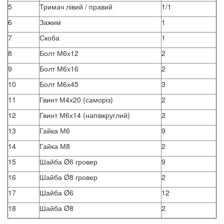
5
Тримач лівий / правий
1/1
6
Зажим
1
7
Скоба
1
8
Болт М6х12
2
9
Болт М6х16
2
10
Болт М6х45
3
11
Гвинт М4х20 (саморіз)
2
12
Гвинт М6х14 (напівкруглий)
2
13
Гайка М6
9
14
Гайка М8
2
15
Шайба Ø6 гровер
9
16
Шайба Ø8 гровер
2
17
Шайба Ø6
12
18
Шайба Ø8
2