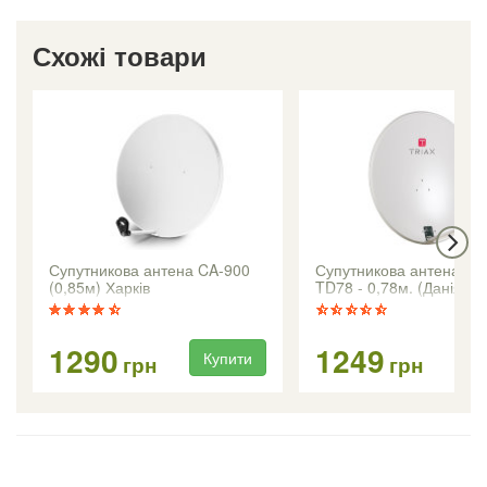
Схожі товари
Супутникова антена CA-900
Супутникова антена Tri
(0,85м) Харків
TD78 - 0,78м. (Данія)
1290
1249
Купити
Ку
грн
грн