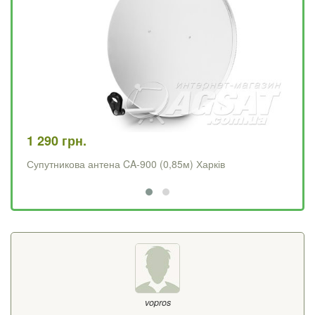
1 290 грн.
1 
Супутникова антена CA-900 (0,85м) Харків
Су
vopros