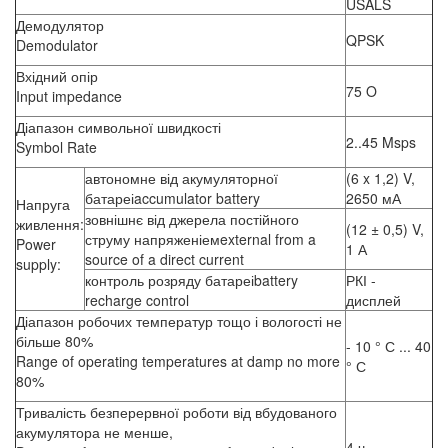
USALS
Демодулятор
QPSK
Demodulator
Вхідний опір
75 O
Input impedance
Діапазон символьної швидкості
2..45 Msps
Symbol Rate
автономне від акумуляторної
(6 x 1,2) V,
батареіaccumulator battery
2650 мА
Напруга
зовнішнє від джерела постійного
живлення:
(12 ± 0,5) V,
струму напряженіемexternal from a
Power
1 А
source of a direct current
supply:
контроль розряду батареіbattery
РКІ -
recharge control
дисплей
Діапазон робочих температур тощо і вологості не
більше 80%
- 10 ° С ... 40
Range of operating temperatures at damp no more
° С
80%
Тривалість безперервної роботи від вбудованого
акумулятора не менше,
4 ч