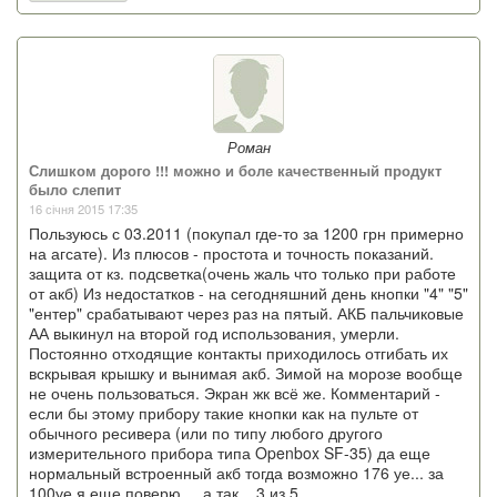
Роман
Слишком дорого !!! можно и боле качественный продукт
было слепит
16 січня 2015 17:35
Пользуюсь с 03.2011 (покупал где-то за 1200 грн примерно
на агсате). Из плюсов - простота и точность показаний.
защита от кз. подсветка(очень жаль что только при работе
от акб) Из недостатков - на сегодняшний день кнопки "4" "5"
"ентер" срабатывают через раз на пятый. АКБ пальчиковые
АА выкинул на второй год использования, умерли.
Постоянно отходящие контакты приходилось отгибать их
вскрывая крышку и вынимая акб. Зимой на морозе вообще
не очень пользоваться. Экран жк всё же. Комментарий -
если бы этому прибору такие кнопки как на пульте от
обычного ресивера (или по типу любого другого
измерительного прибора типа Openbox SF-35) да еще
нормальный встроенный акб тогда возможно 176 уе... за
100уе я еще поверю ... а так... 3 из 5