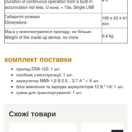
Duration of continuous operation from a built-in
accumulator not less, U конв. = 13в, Single LNB
Габаритні розміри
190 x 93 x 41
Dimensions
mm
Маса у комплектуватися приладу, не більше
0,4 kg
Weight of the made up device, no more
комплект поставки
прилад DSA-122: 1 шт.
посібник з експлуатації: 1 шт.
акумулятор NiMh 1,2 В 2.5 .. 2.7 А * г: 6 шт.
блок живлення та зарядка акумуляторів 12 В * 1А: 1 шт.
сумка для транспортування: 1 шт.
Схожі товари