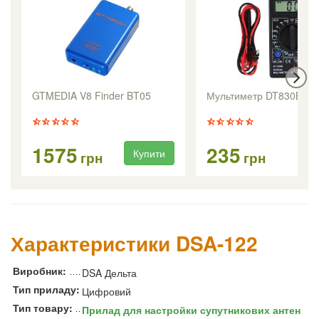
GTMEDIA V8 Finder BT05
Мультиметр DT830B
1575
235
Купити
Ку
грн
грн
Характеристики DSA-122
Виробник:
DSA Дельта
Тип приладу:
Цифровий
Тип товару:
Прилад для настройки супутникових антен