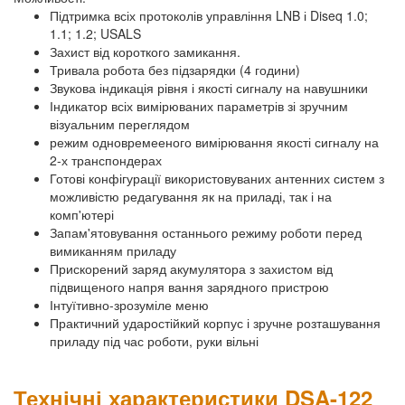
Підтримка всіх протоколів управління LNB і Diseq 1.0;
1.1; 1.2; USALS
Захист від короткого замикання.
Тривала робота без підзарядки (4 години)
Звукова індикація рівня і якості сигналу на навушники
Індикатор всіх вимірюваних параметрів зі зручним
візуальним переглядом
режим одновремееного вимірювання якості сигналу на
2-х транспондерах
Готові конфігурації використовуваних антенних систем з
можливістю редагування як на приладі, так і на
комп'ютері
Запам'ятовування останнього режиму роботи перед
вимиканням приладу
Прискорений заряд акумулятора з захистом від
підвищеного напря вання зарядного пристрою
Інтуїтивно-зрозуміле меню
Практичний ударостійкий корпус і зручне розташування
приладу під час роботи, руки вільні
Технічні характеристики DSA-122