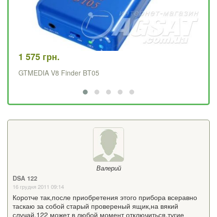
29
Те
1 575 грн.
GTMEDIA V8 Finder BT05
Валерий
DSA 122
16 грудня 2011 09:14
Коротче так,после приобретения этого прибора всеравно
таскаю за собой старый провереный ящик,на вякий
случай.122 может в любой момент отключиться,тугие