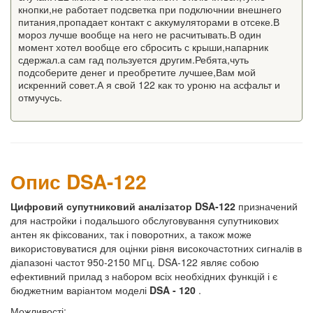
кнопки,не работает подсветка при подключнии внешнего
питания,пропадает контакт с аккумуляторами в отсеке.В
мороз лучше вообще на него не расчитывать.В один
момент хотел вообще его сбросить с крыши,напарник
сдержал.а сам гад пользуется другим.Ребята,чуть
подсоберите денег и преобретите лучшее,Вам мой
искренний совет.А я свой 122 как то уроню на асфальт и
отмучусь.
Опис DSA-122
Цифровий супутниковий аналізатор DSA-122
призначений
для настройки і подальшого обслуговування супутникових
антен як фіксованих, так і поворотних, а також може
використовуватися для оцінки рівня високочастотних сигналів в
діапазоні частот 950-2150 МГц. DSA-122 являє собою
ефективний прилад з набором всіх необхідних функцій і є
бюджетним варіантом моделі
DSA - 120
.
Можливості: