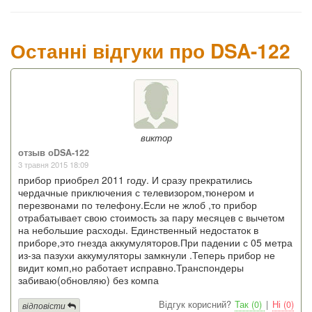
Останні відгуки про DSA-122
виктор
отзыв оDSA-122
3 травня 2015 18:09
прибор приобрел 2011 году. И сразу прекратились
чердачные приключения с телевизором,тюнером и
перезвонами по телефону.Если не жлоб ,то прибор
отрабатывает свою стоимость за пару месяцев с вычетом
на небольшие расходы. Единственный недостаток в
приборе,это гнезда аккумуляторов.При падении с 05 метра
из-за пазухи аккумуляторы замкнули .Теперь прибор не
видит комп,но работает исправно.Транспондеры
забиваю(обновляю) без компа
Відгук корисний?
Так (0)
|
Ні (0)
відповісти