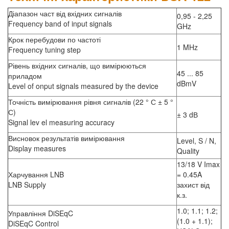
Діапазон част від вхідних сигналів
0,95 - 2,25
Frequency band of input signals
GHz
Крок перебудови по частоті
1 MHz
Frequency tuning step
Рівень вхідних сигналів, що вимірюються
45 ... 85
приладом
dBmV
Level of onput signals measured by the device
Точність вимірювання рівня сигналів (22 ° С ± 5 °
С)
± 3 dВ
Signal lev el measuring accuracy
Висновок результатів вимірювання
Level, S / N,
Display measures
Quality
13/18 V Imax
Харчування LNB
= 0.45A
LNB Supply
захист від
к.з.
1.0; 1.1; 1.2;
Управління DiSEqC
(1.0 + 1.1);
DiSEqC Control