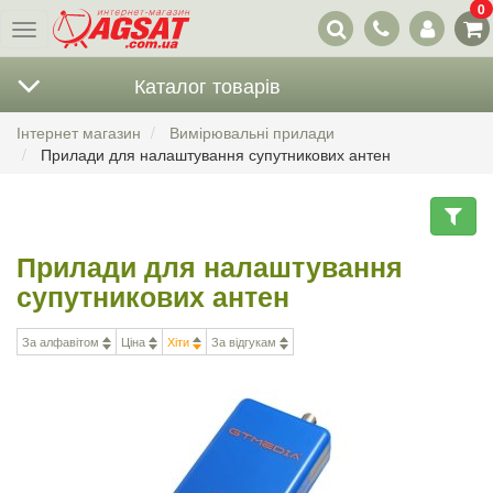
0
Наші
Меню
контакти
Каталог товарів
Інтернет магазин
Вимірювальні прилади
Прилади для налаштування супутникових антен
Прилади для налаштування
супутникових антен
За алфавітом
Ціна
Хіти
За відгукам