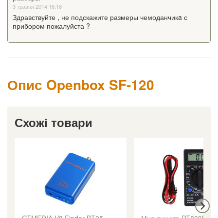
3 травня 2014 16:18
Здравствуйте , не подскажите размеры чемоданчикa с
прибором пожалуйста ?
Опис Openbox SF-120
Схожі товари
GTMEDIA V8 Finder BT05
Мультиметр DT830B