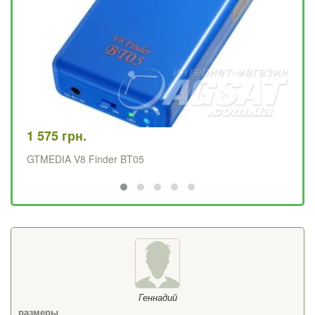
29
Те
1 575 грн.
GTMEDIA V8 Finder BT05
Геннадий
размеры