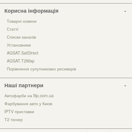
Корисна інформація
Товарні новини
Статті
Списки каналів
Установники
AGSAT.SatDirect
AGSAT.T2Map
Порівняння супутникових ресиверів
Наші партнери
Автофарби на flip.com.ua
Фарбування авто у Києві
IPTV приставки
Т2 тюнер