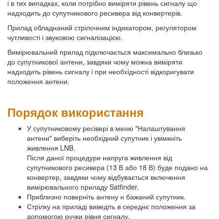
і в тих випадках, коли потрібно виміряти рівень сигналу що
надходить до супутникового ресивера від конвертерів.
Прилад обладнаний стрілочним індикатором, регулятором
чутливості і звуковою сигналізацією.
Вимірювальний прилад підключається максимально близько
до супутникової антени, завдяки чому можна виміряти
надходить рівень сигналу і при необхідності відкоригувати
положення антени.
Порядок використання
У супутниковому ресівері в меню "Налаштування
антени" виберіть необхідний супутник і увімкніть
живлення LNB.
Після даної процедури напруга живлення від
супутникового ресивера (13 В або 18 В) буде подано на
конвертер, завдяки чому відбувається включення
вимірювального приладу Satfinder.
Приблизно поверніть антену н бажаний супутник.
Стрілку на приладі виведіть в середнє положення за
допомогою ручки рівня сигналу.