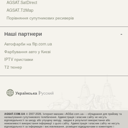
AGSAT.SatDirect
AGSAT.T2Map
Порівняння супутникових ресиверів
Наші партнери
Автофарби на flip.com.ua
Фарбування авто у Києві
IPTV приставки
Т2 тюнер
Українська
Русский
AGSAT.COM.UA
© 2007-2026, Інтернет-магазин «AGSat.com.ua» – обладнання для прийому та
налаштування супутникового телебачення. Адміністрація і власник сайту не несуть
відповідальності за шкоду або упущену вигоду, завдані в результаті використання або
неможливості використання інформації з цього сайту. Адміністрація і власник сайту не несуть
відповідальності за інформацію і висловлювання, розміщені відвідувачами в коментарях і