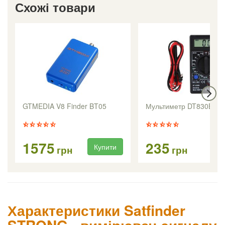
Схожі товари
GTMEDIA V8 Finder BT05
Мультиметр DT830B
1575
235
Купити
Ку
грн
грн
Характеристики Satfinder