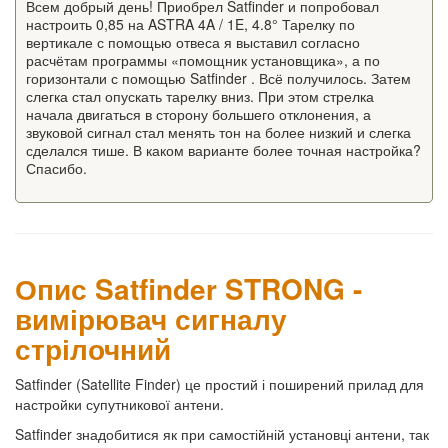
Всем добрый день! Приобрел Satfinder и попробовал
настроить 0,85 на ASTRA 4A / 1E, 4.8° Тарелку по
вертикале с помощью отвеса я выставил согласно
расчётам программы «помощник установщика», а по
горизонтали с помощью Satfinder . Всё получилось. Затем
слегка стал опускать тарелку вниз. При этом стрелка
начала двигаться в сторону большего отклонения, а
звуковой сигнал стал менять тон на более низкий и слегка
сделался тише. В каком варианте более точная настройка?
Спасибо.
Опис Satfinder STRONG -
вимірювач сигналу
стрілочний
Satfinder (Satellite Finder) це простий і поширений прилад для
настройки супутникової антени.
Satfinder знадобитися як при самостійній установці антени, так