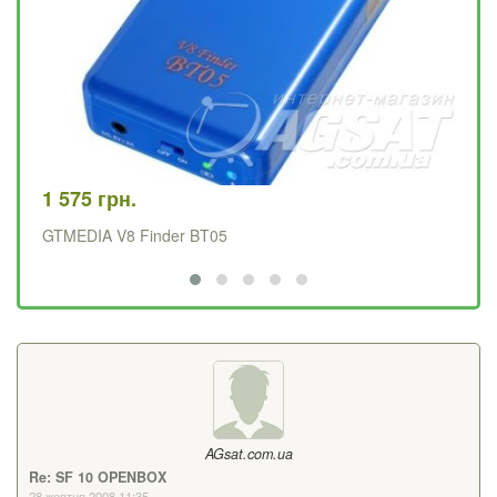
29
Те
1 575 грн.
GTMEDIA V8 Finder BT05
AGsat.com.ua
Re: SF 10 OPENBOX
28 жовтня 2008 11:35