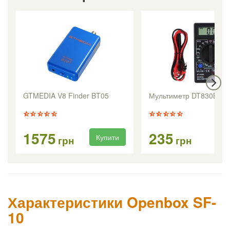
GTMEDIA V8 Finder BT05
Мультиметр DT830B
1575
235
Купити
Ку
грн
грн
Характеристики Openbox SF-
10