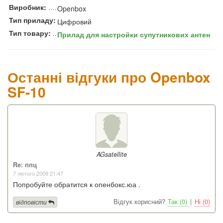
Виробник:
Openbox
Тип приладу:
Цифровий
Тип товару:
Прилад для настройки супутникових антен
Останні відгуки про Openbox
SF-10
AGsatellite
Re: ппц
7 лютого 2009 21:47
Попробуйте обратится к опенбокс.юа .
Відгук корисний?
Так (0)
|
Ні (0)
відповісти