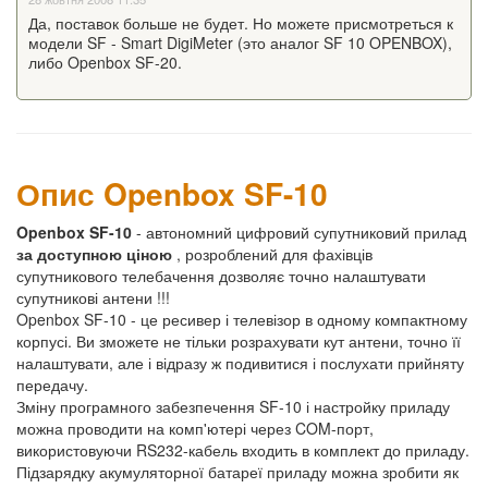
Да, поставок больше не будет. Но можете присмотреться к
модели SF - Smart DigiMeter (это аналог SF 10 OPENBOX),
либо Openbox SF-20.
Опис Openbox SF-10
Openbox SF-10
- автономний цифровий супутниковий прилад
за доступною ціною
, розроблений для фахівців
супутникового телебачення дозволяє точно налаштувати
супутникові антени !!!
Openbox SF-10 - це ресивер і телевізор в одному компактному
корпусі. Ви зможете не тільки розрахувати кут антени, точно її
налаштувати, але і відразу ж подивитися і послухати прийняту
передачу.
Зміну програмного забезпечення SF-10 і настройку приладу
можна проводити на комп'ютері через COM-порт,
використовуючи RS232-кабель входить в комплект до приладу.
Підзарядку акумуляторної батареї приладу можна зробити як