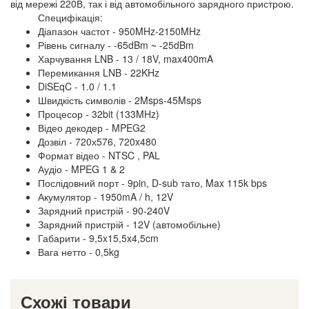
від мережі 220В, так і від автомобільного зарядного пристрою.
Специфікація:
Діапазон частот - 950MHz-2150MHz
Рівень сигналу - -65dBm ~ -25dBm
Харчування LNB - 13 / 18V, max400mA
Перемикання LNB - 22KHz
DiSEqC - 1.0 / 1.1
Швидкість символів - 2Msps-45Msps
Процесор - 32bit (133MHz)
Відео декодер - MPEG2
Дозвіл - 720х576, 720x480
Формат відео - NTSC , PAL
Аудіо - MPEG 1 & 2
Послідовний порт - 9pin, D-sub тато, Max 115k bps
Акумулятор - 1950mA / h, 12V
Зарядний пристрій - 90-240V
Зарядний пристрій - 12V (автомобільне)
Габарити - 9,5x15,5x4,5cm
Вага нетто - 0,5kg
Схожі товари