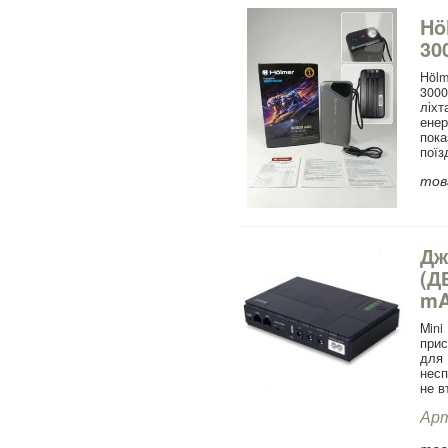
Hö
30
Hölm
3000
ліхт
енер
пок
поїз
това
Дж
(Д
mA
Min
прис
для
несп
не в
Арт
това