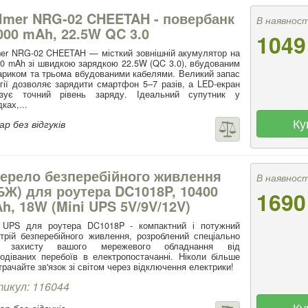
lmer NRG-02 CHEETAH - повербанк
В наявност
000 mAh, 22.5W QC 3.0
1049
er NRG-02 CHEETAH — місткий зовнішній акумулятор на
0 mAh зі швидкою зарядкою 22.5W (QC 3.0), вбудованим
ариком та трьома вбудованими кабелями. Великий запас
гії дозволяє зарядити смартфон 5–7 разів, а LED-екран
азує точний рівень заряду. Ідеальний супутник у
дках,...
Ку
р без відгуків
ерело безперебійного живлення
В наявност
БЖ) для роутера DC1018P, 10400
1690
h, 18W (Mini UPS 5V/9V/12V)
i UPS для роутера DC1018P - компактний і потужний
трій безперебійного живлення, розроблений спеціально
 захисту вашого мережевого обладнання від
одіваних перебоїв в електропостачанні. Ніколи більше
трачайте зв'язок зі світом через відключення електрики!
икул: 116044
Ку
р без відгуків