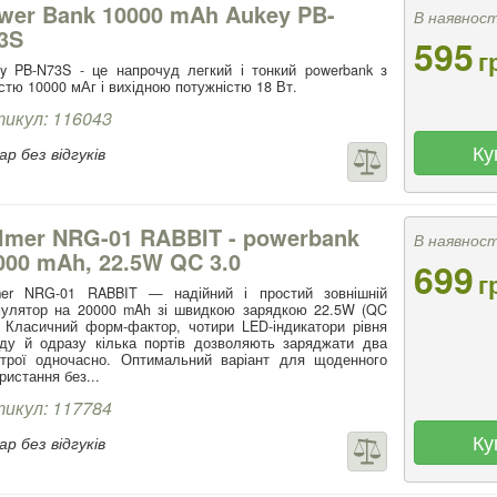
wer Bank 10000 mAh Aukey PB-
В наявност
3S
595
г
y PB-N73S - це напрочуд легкий і тонкий powerbank з
стю 10000 мАг і вихідною потужністю 18 Вт.
икул: 116043
Ку
р без відгуків
lmer NRG-01 RABBIT - powerbank
В наявност
000 mAh, 22.5W QC 3.0
699
г
mer NRG-01 RABBIT — надійний і простий зовнішній
мулятор на 20000 mAh зі швидкою зарядкою 22.5W (QC
. Класичний форм-фактор, чотири LED-індикатори рівня
ду й одразу кілька портів дозволяють заряджати два
строї одночасно. Оптимальний варіант для щоденного
ристання без...
икул: 117784
Ку
р без відгуків