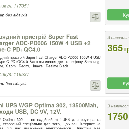
икул: 117351
Ку
р без відгуків
рядний пристрій Super Fast
В наявност
arger ADC-PD006 150W 4 USB +2
365
г
pe-C PD+QC4.0
дний пристрій Super Fast Charger ADC-PD006 150W 4 USB
ype-C PD+QC4.0 Блок живлення для телефону Samsung,
ne, Xiaomi, Redmi, Huawei, Realme Black
икул: 116537
Ку
р без відгуків
ni UPS WGP Optima 302, 13500Mah,
В наявност
ходи USB, DC 9V, 12V.
1750
 Optima 302 — це надійний mini-UPS для роутера та
 створений спеціально для того, щоб ваш інтернет не
кав під час вимкнення електроенергії. Пристрій має