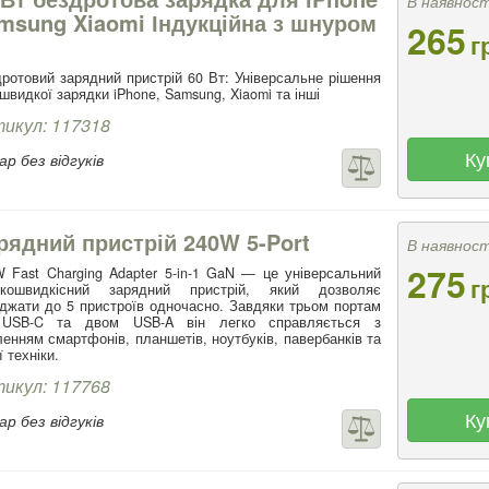
В наявност
msung Xiaomi Індукційна з шнуром
265
г
ротовий зарядний пристрій 60 Вт: Універсальне рішення
швидкої зарядки iPhone, Samsung, Xiaomi та інші
икул: 117318
Ку
р без відгуків
рядний пристрій 240W 5-Port
В наявност
275
 Fast Charging Adapter 5-in-1 GaN — це універсальний
г
окошвидкісний зарядний пристрій, який дозволяє
джати до 5 пристроїв одночасно. Завдяки трьом портам
USB-C та двом USB-A він легко справляється з
енням смартфонів, планшетів, ноутбуків, павербанків та
ї техніки.
икул: 117768
Ку
р без відгуків