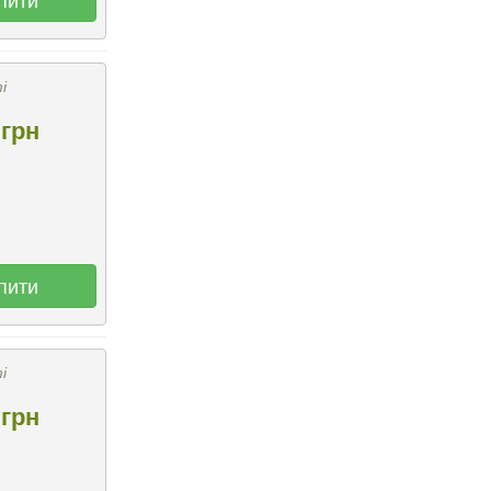
і
грн
пити
і
грн