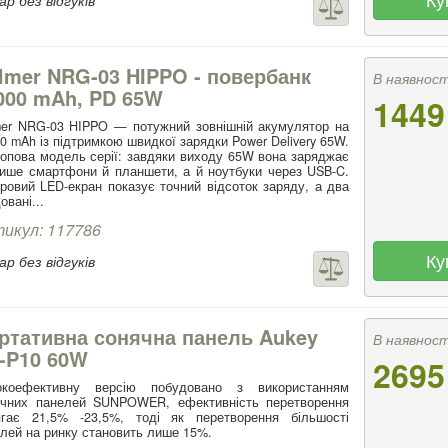
lmer NRG-03 HIPPO - повербанк
В наявност
000 mAh, PD 65W
1449
er NRG-03 HIPPO — потужний зовнішній акумулятор на
0 mAh із підтримкою швидкої зарядки Power Delivery 65W.
опова модель серії: завдяки виходу 65W вона заряджає
ише смартфони й планшети, а й ноутбуки через USB-C.
овий LED-екран показує точний відсоток заряду, а два
овані...
икул: 117786
Ку
р без відгуків
ртативна сонячна панель Aukey
В наявност
-P10 60W
2695
окоефективну версію побудовано з використанням
ячних панелей SUNPOWER, ефективність перетворення
ягає 21,5% -23,5%, тоді як перетворення більшості
лей на ринку становить лише 15%.