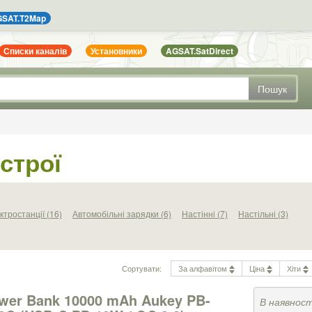
SAT.T2Map
Списки каналів
Установники
AGSAT.SatDirect
Пошук
строї
ктростанції (16)
Автомобільні зарядки (6)
Настінні (7)
Настільні (3)
Сортувати:
За алфавітом
Ціна
Хіти
wer Bank 10000 mAh Aukey PB-
В наявност