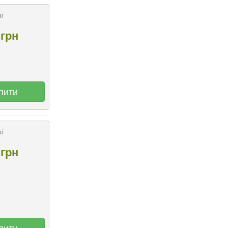
і
грн
пити
і
грн
пити