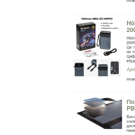
Hö
20
Hölm
2000
Це т
не л
Цифр
вбуд
Арт
това
По
PB
Вис
сон
дос
пане