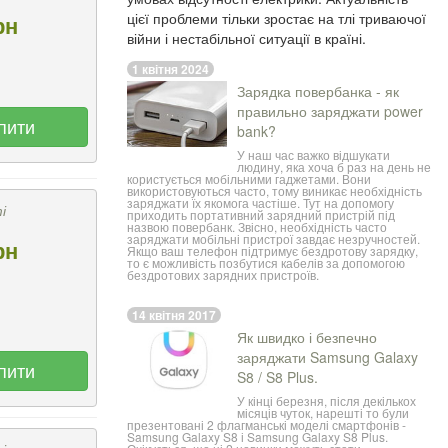
цієї проблеми тільки зростає на тлі триваючої
рн
війни і нестабільної ситуації в країні.
1 квітня 2024
Зарядка повербанка - як
правильно заряджати power
пити
bank?
У наш час важко відшукати
людину, яка хоча б раз на день не
користується мобільними гаджетами. Вони
використовуються часто, тому виникає необхідність
заряджати їх якомога частіше. Тут на допомогу
і
приходить портативний зарядний пристрій під
назвою
повербанк
. Звісно, необхідність часто
заряджати мобільні пристрої завдає незручностей.
рн
Якщо ваш телефон підтримує бездротову зарядку,
то є можливість позбутися кабелів за допомогою
бездротових зарядних пристроїв.
14 квітня 2017
Як швидко і безпечно
заряджати Samsung Galaxy
пити
S8 / S8 Plus.
У кінці березня, після декількох
місяців чуток, нарешті то були
презентовані 2 флагманські моделі смартфонів -
Samsung Galaxy S8 і Samsung Galaxy S8 Plus.