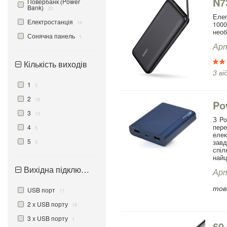
N7
Повербанк (Power
Bank)
33
Елег
Електростанція
14
100
необ
Сонячна панель
1
Арт
Кількість виходів
3 ві
1
5
2
18
Po
3
10
З Po
4
пер
5
еле
5
зав
5
спі
найц
Вихідна підключення
Арт
това
USB порт
17
2 x USB порту
16
3 x USB порту
1
60