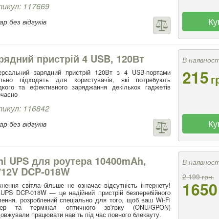
икул: 117669
Ку
р без відгуків
рядний пристрій 4 USB, 120Вт
В наявност
215
версальний зарядний пристрій 120Вт з 4 USB-портами
г
ально підходять для користувачів, які потребують
дкого та ефективного заряджання декількох гаджетів
очасно
икул: 116842
Ку
р без відгуків
ni UPS для роутера 10400mAh,
В наявност
/12V DCP-018W
2 199 грн.
1650
нення світла більше не означає відсутність інтернету!
 UPS DCP-018W — це надійний пристрій безперебійного
ення, розроблений спеціально для того, щоб ваш Wi-Fi
тер та термінал оптичного зв'язку (ONU/GPON)
овжували працювати навіть під час повного блекауту.