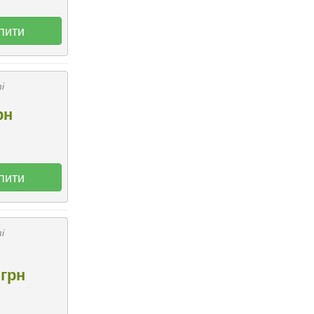
пити
і
рн
пити
і
грн