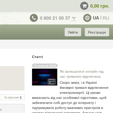
0,00 грн.
UA
RU
0 800 21 00 37
Увійти
Реєстрація
Статті
13 жовтня 2024
Як залишатися онлайн під
час тривалих відключень
Скоро зима, і в Україні
ймовірні тривалі відключення
електроенергії. Ці умови
вимагають від нас особливої підготовки, щоб
За відгукам
забезпечити собі доступ до інтернету і
підтримувати роботу важливих пристроїв в
і
умовах відсутності електрики. Актуальність