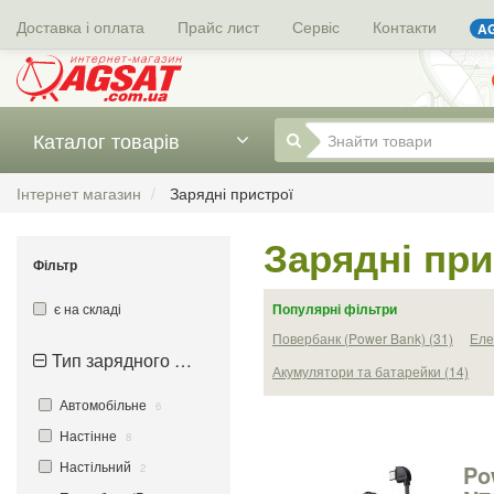
Доставка і оплата
Прайс лист
Сервіс
Контакти
AG
Каталог товарів
Інтернет магазин
Зарядні пристрої
Зарядні при
Фільтр
є на складі
Популярні фільтри
Повербанк (Power Bank) (31)
Еле
Тип зарядного пристрою
Акумулятори та батарейки (14)
Автомобільне
6
Настінне
8
Настільний
Po
2