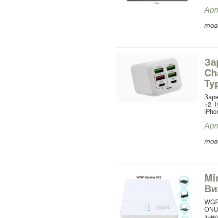
Арт
това
За
Ch
Ty
Заря
+2 T
iPho
Арт
това
Mi
Ви
WGP
ONU,
зни