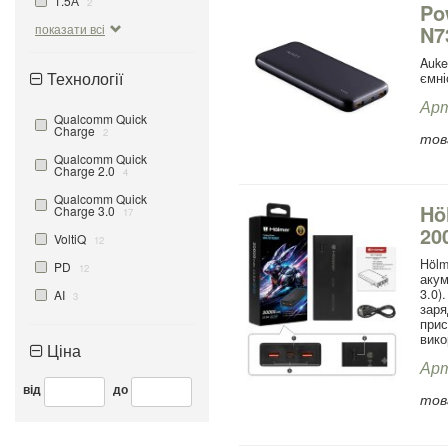
1.5А
2
Po
показати всі
N7
1
Auke
Технології
ємні
Арт
Qualcomm Quick
Charge
2
това
Qualcomm Quick
Charge 2.0
4
Qualcomm Quick
Hö
Charge 3.0
17
20
VoltiQ
12
Höl
PD
12
аку
3.0)
AI
3
заря
при
вико
Ціна
Арт
від
до
това