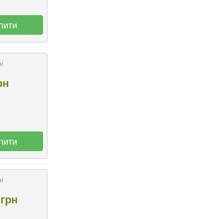
пити
і
рн
пити
і
грн