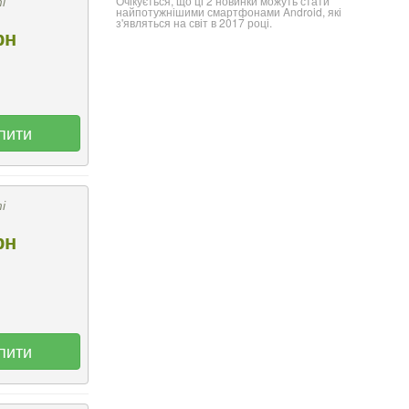
і
Очікується, що ці 2 новинки можуть стати
найпотужнішими смартфонами Android, які
з'являться на світ в 2017 році.
рн
пити
і
рн
пити