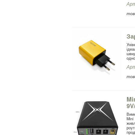
Арт
това
За
Уні
іде
шви
одн
Арт
това
Mi
9V
Вимк
Mini
живл
роу
прод