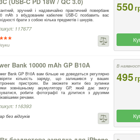
3C (USB-C PD 18W / QC 3.0)
550
г
антний, зручний і надзвичайно практичний повербанк
00 mAh з вбудованим кабелем USB-C позбавить вас
хідності брати з собою кілька предметів і шнурів.
икул: 117677
Ку
дгуки
wer Bank 10000 mAh GP B10A
В наявност
495
wer Bank GP B10A вам більше не доведеться регулярно
г
евіряти кількість заряду, що залишився у ваших
ктронних пристроях. Ви зможете жити без зупинки
дяки зовнішньому акумулятору GP, який дає змогу
лкуватися, робити фотографії та ділитися з друзями
ікавішими речами.
икул: 116393
Ку
р без відгуків
 Вт бездротова зарядка для iPhone