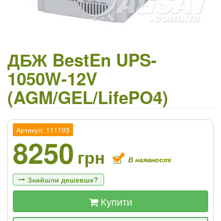
ДБЖ BestEn UPS-
1050W-12V
(AGM/GEL/LifePO4)
Артикул: 111193
8250
грн
В наявності
Знайшли дешевше?
Купити
Якщо Ви знайдете товар дешевше - ми