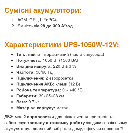
Сумісні акумулятори:
AGM, GEL, LiFePO4
Ємність від
28 до 300 А*год
Характеристики UPS-1050W-12V:
Тип:
лінійно-інтерактивний (чиста синусоїда)
Потужність:
1050 Вт (1500 ВА)
Вихідна напруга:
220 В ± 3 %
Частота:
50/60 Гц
Підключення:
2 євророзетки
Підключення АКБ:
клеми (12 В)
Робоча температура:
0 ~ +40 °C
Габарити:
39×25×28 см
Вага:
9.7 кг
Матеріал корпусу:
метал
ДБЖ має
2 євророзетки
для підключення пристроїв та
забезпечує
тривалу автономну роботу
завдяки зовнішньому
акумулятору. Ідеальний вибір для дому, офісу чи серверної!