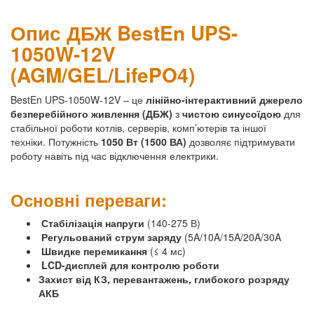
Опис ДБЖ BestEn UPS-
1050W-12V
(AGM/GEL/LifePO4)
BestEn UPS-1050W-12V – це
лінійно-інтерактивний джерело
безперебійного живлення (ДБЖ)
з
чистою синусоїдою
для
стабільної роботи котлів, серверів, комп’ютерів та іншої
техніки. Потужність
1050 Вт (1500 ВА)
дозволяє підтримувати
роботу навіть під час відключення електрики.
Основні переваги:
Стабілізація напруги
(140-275 В)
Регульований струм заряду
(5A/10A/15A/20A/30A
Швидке перемикання
(≤ 4 мс)
LCD-дисплей для контролю роботи
Захист від КЗ, перевантажень, глибокого розряду
АКБ