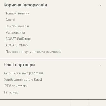
Корисна інформація
Товарні новини
Статті
Списки каналів
Установники
AGSAT.SatDirect
AGSAT.T2Map
Порівняння супутникових ресиверів
Наші партнери
Автофарби на flip.com.ua
Фарбування авто у Києві
IPTV приставки
Т2 тюнер