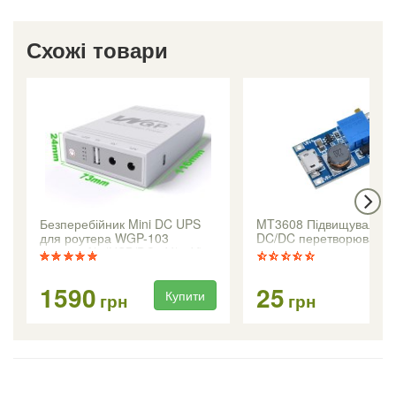
Схожі товари
Безперебійник Mini DC UPS
MT3608 Підвищувальн
для роутера WGP-103
DC/DC перетворювач н
10400mAh (USB/DC 9V/12V)
1590
25
Купити
Ку
грн
грн