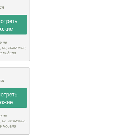
ся
отреть
хожие
е не
 но, возможно,
е модели
ся
отреть
хожие
е не
 но, возможно,
е модели