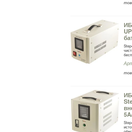
тов
ИБ
UP
ба
Ste
чис
бесп
Арт
тов
ИБ
St
вн
5A
Ste
ист
обе