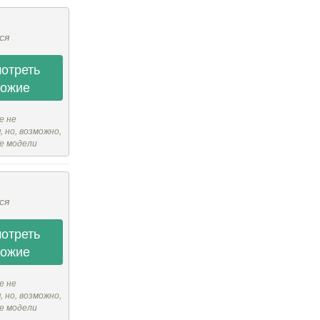
ся
отреть
хожие
е не
 но, возможно,
е модели
ся
отреть
хожие
е не
 но, возможно,
е модели