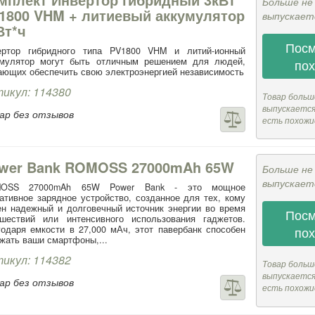
Больше не
1800 VHM + литиевый аккумулятор
выпускает
Вт*ч
Посм
ертор гибридного типа PV1800 VHM и литий-ионный
умулятор могут быть отличным решением для людей,
по
ющих обеспечить свою электроэнергией независимость
икул: 114380
Товар больш
выпускается,
ар без отзывов
есть похожи
wer Bank ROMOSS 27000mAh 65W
Больше не
выпускает
OSS 27000mAh 65W Power Bank - это мощное
ативное зарядное устройство, созданное для тех, кому
н надежный и долговечный источник энергии во время
Посм
ешествий или интенсивного использования гаджетов.
одаря емкости в 27,000 мАч, этот павербанк способен
по
жать ваши смартфоны,...
икул: 114382
Товар больш
выпускается,
ар без отзывов
есть похожи