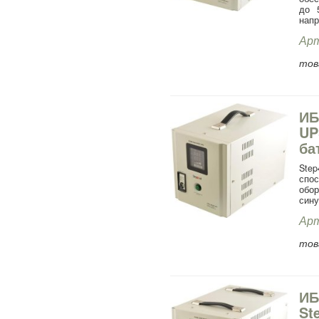
до 
напр
Арт
тов
ИБ
UP
ба
Ste
спо
обо
сину
Арт
тов
ИБ
St