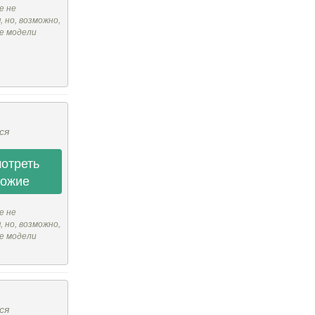
е не
 но, возможно,
е модели
ся
отреть
хожие
е не
 но, возможно,
е модели
ся