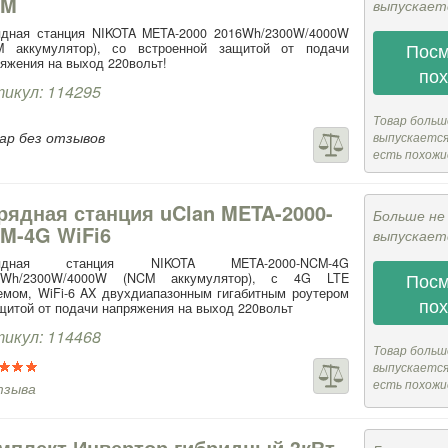
CM
выпускает
ядная станция NIKOTA META-2000 2016Wh/2300W/4000W
Посм
M аккумулятор), со встроенной защитой от подачи
яжения на выход 220вольт!
по
икул: 114295
Товар больш
ар без отзывов
выпускается,
есть похожи
рядная станция uClan META-2000-
Больше не
M-4G WiFi6
выпускает
рядная станция NIKOTA META-2000-NCM-4G
Посм
6Wh/2300W/4000W (NCM аккумулятор), с 4G LTE
мом, WiFi-6 AX двухдиапазонным гигабитным роутером
по
щитой от подачи напряжения на выход 220вольт
икул: 114468
Товар больш
выпускается,
есть похожи
тзыва
мплект Инвертор гибридный 3кВт