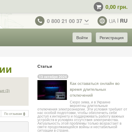
0,00 грн.
UA
RU
0 800 21 00 37
Войти
Регистрация
ции
Статьи
13 октября 2024
Как оставаться онлайн во
время длительных
ые (3)
отключений
Скоро зима, и в Украине
вероятны длительные
отключения электроэнергии. Эти условия требуют от
нас особой подготовки, чтобы обеспечить себе
По отзывам
доступ к интернету и поддерживать работу важных
устройств в условиях отсутствия электричества.
Актуальность этой проблемы только возрастает в
свете продолжающейся войны и нестабильной
ситуации в стране.