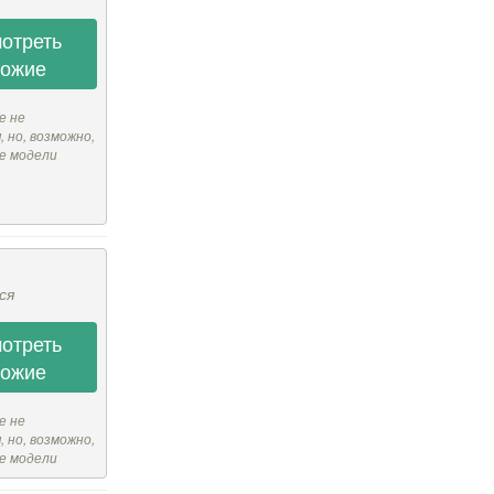
отреть
хожие
е не
 но, возможно,
е модели
ся
отреть
хожие
е не
 но, возможно,
е модели