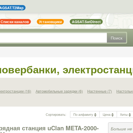
AGSAT.T2Map
Списки каналов
Установщики
AGSAT.SatDirect
Поиск
повербанки, электростан
ектростанции (16)
Автомобильные зарядки (6)
Настенные (7)
Настольн
Сортировать:
По алфавиту
Цена
Хиты
рядная станция uClan META-2000-
Больше не