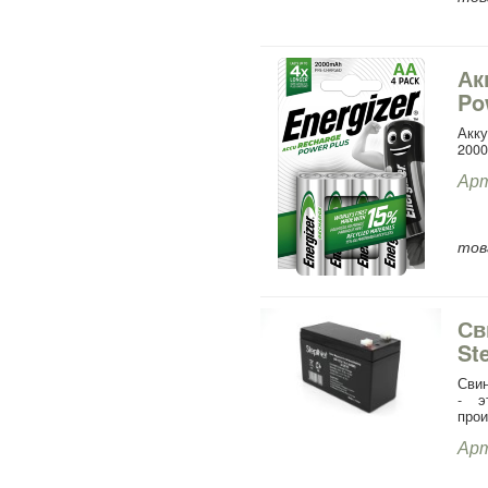
Ак
Po
Акк
200
Арт
тов
Св
St
Свин
- э
прои
Арт