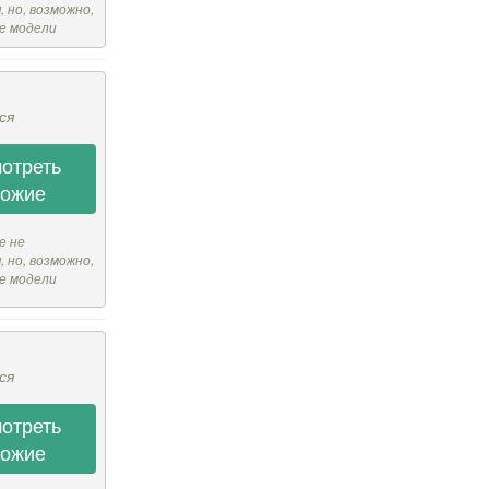
 но, возможно,
е модели
ся
отреть
хожие
е не
 но, возможно,
е модели
ся
отреть
хожие