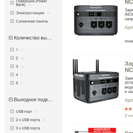
N
Повербанк (Power
Bank)
33
Зар
Электростанция
14
(NC
напр
Солнечная панель
1
Арт
Количество выходов
тов
1
5
2
18
За
3
10
NC
4
5
За
201
5
5
моде
и за
Выходное подключение
Арт
USB порт
17
2 о
2 x USB порта
16
3 x USB порта
1
Ко