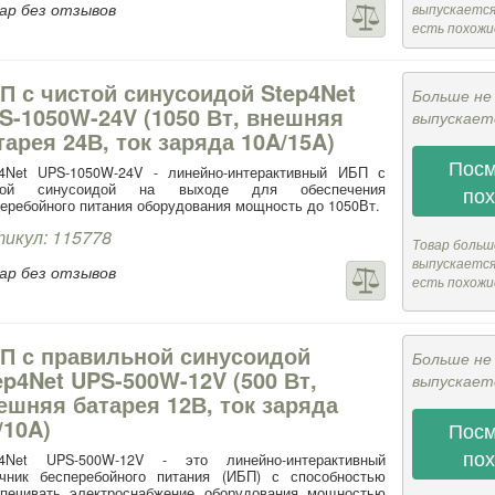
ар без отзывов
выпускается,
есть похожи
П с чистой синусоидой Step4Net
Больше не
S-1050W-24V (1050 Вт, внешняя
выпускает
тарея 24В, ток заряда 10A/15A)
Посм
p4Net UPS-1050W-24V - линейно-интерактивный ИБП с
той синусоидой на выходе для обеспечения
по
еребойного питания оборудования мощность до 1050Вт.
икул: 115778
Товар больш
выпускается,
ар без отзывов
есть похожи
П с правильной синусоидой
Больше не
ep4Net UPS-500W-12V (500 Вт,
выпускает
ешняя батарея 12В, ток заряда
/10A)
Посм
по
p4Net UPS-500W-12V - это линейно-интерактивный
очник бесперебойного питания (ИБП) с способностью
спечивать электроснабжение оборудования мощностью