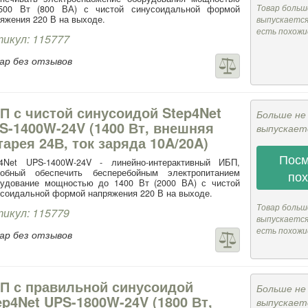
Товар больш
500 Вт (800 ВА) с чистой синусоидальной формой
яжения 220 В на выходе.
выпускается,
есть похожи
икул: 115777
ар без отзывов
П с чистой синусоидой Step4Net
Больше не
S-1400W-24V (1400 Вт, внешняя
выпускает
тарея 24В, ток заряда 10A/20A)
Посм
p4Net UPS-1400W-24V - линейно-интерактивный ИБП,
собный обеспечить бесперебойным электропитанием
по
рудование мощностью до 1400 Вт (2000 ВА) с чистой
соидальной формой напряжения 220 В на выходе.
Товар больш
икул: 115779
выпускается,
есть похожи
ар без отзывов
П с правильной синусоидой
Больше не
ep4Net UPS-1800W-24V (1800 Вт,
выпускает