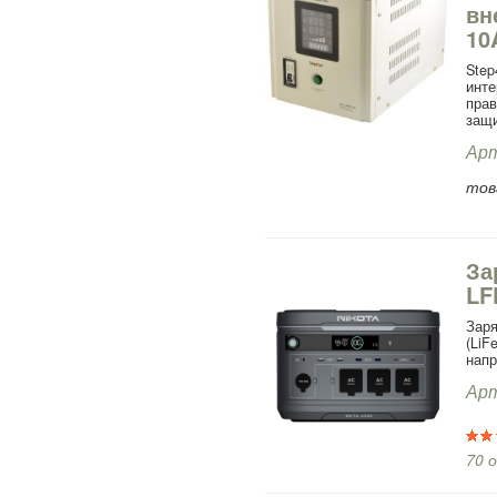
вн
10
Ste
инт
прав
защи
Арт
тов
За
LF
Заря
(LiF
напр
Арт
70 