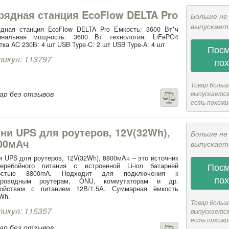
рядная станция EcoFlow DELTA Pro
Больше не
выпускает
ядная станция EcoFlow DELTA Pro Емкость: 3600 Вт*ч
инальная мощность: 3600 Вт технология: LiFePO4
тка AC 230В: 4 шт USB Type-C: 2 шт USB Type-A: 4 шт
Посм
икул: 113797
по
Товар больш
ар без отзывов
выпускается,
есть похожи
ни UPS для роутеров, 12V(32Wh),
Больше не
00мАч
выпускает
 UPS для роутеров, 12V(32Wh), 8800мАч – это источник
Посм
перебойного питания с встроенной Li-ion батареей
остью 8800mA. Подходит для подключения к
по
проводным роутерам, ONU, коммутаторам и др.
ройствам с питанием 12В/1.5А. Суммарная ёмкость
Wh.
Товар больш
икул: 115357
выпускается,
есть похожи
ар без отзывов