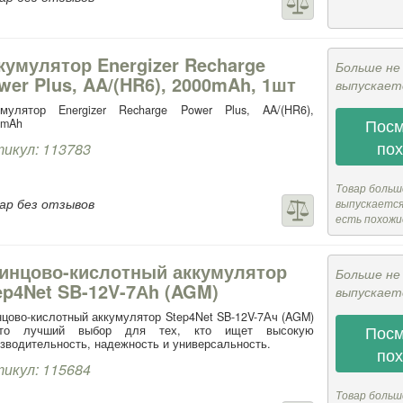
кумулятор Energizer Recharge
Больше не
wer Plus, AA/(HR6), 2000mAh, 1шт
выпускает
умулятор Energizer Recharge Power Plus, AA/(HR6),
Посм
0mAh
по
икул: 113783
Товар больш
ар без отзывов
выпускается,
есть похожи
инцово-кислотный аккумулятор
Больше не
ep4Net SB-12V-7Аh (AGM)
выпускает
цово-кислотный аккумулятор Step4Net SB-12V-7Ач (AGM)
Посм
то лучший выбор для тех, кто ищет высокую
зводительность, надежность и универсальность.
по
икул: 115684
Товар больш