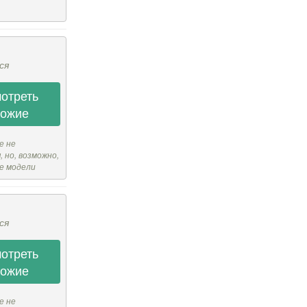
ся
отреть
хожие
е не
 но, возможно,
е модели
ся
отреть
хожие
е не