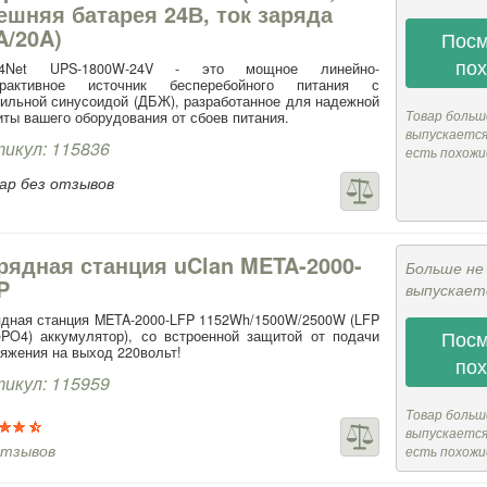
ешняя батарея 24В, ток заряда
A/20A)
Посм
по
p4Net UPS-1800W-24V - это мощное линейно-
ерактивное источник бесперебойного питания с
ильной синусоидой (ДБЖ), разработанное для надежной
Товар больш
ты вашего оборудования от сбоев питания.
выпускается,
икул: 115836
есть похожи
ар без отзывов
рядная станция uClan META-2000-
Больше не
P
выпускает
дная станция META-2000-LFP 1152Wh/1500W/2500W (LFP
Посм
ePO4) аккумулятор), со встроенной защитой от подачи
яжения на выход 220вольт!
по
икул: 115959
Товар больш
выпускается,
отзывов
есть похожи