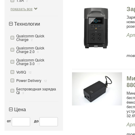
1.5А
2
За
показать все
3.4А
1
Зар
ном
Технологии
розе
Арт
Qualcomm Quick
Charge
2
Qualcomm Quick
Charge 2.0
4
тов
Qualcomm Quick
Charge 3.0
17
VoltiQ
12
Ми
Power Delivery
12
88
Беспроводная зарядка
Qi
Мини
3
бес
ёмк
бес
Цена
уст
32.6
от
до
Арт
тов