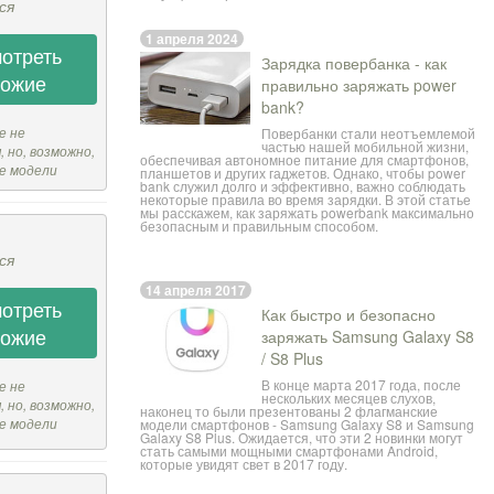
ся
1 апреля 2024
отреть
Зарядка повербанка - как
хожие
правильно заряжать power
bank?
е не
Повербанки стали неотъемлемой
частью нашей мобильной жизни,
 но, возможно,
обеспечивая автономное питание для смартфонов,
е модели
планшетов и других гаджетов. Однако, чтобы
power
bank
служил долго и эффективно, важно соблюдать
некоторые правила во время зарядки. В этой статье
мы расскажем, как заряжать powerbank максимально
безопасным и правильным способом.
ся
14 апреля 2017
отреть
Как быстро и безопасно
хожие
заряжать Samsung Galaxy S8
/ S8 Plus
В конце марта 2017 года, после
е не
нескольких месяцев слухов,
 но, возможно,
наконец то были презентованы 2 флагманские
е модели
модели смартфонов - Samsung Galaxy S8 и Samsung
Galaxy S8 Plus. Ожидается, что эти 2 новинки могут
стать самыми мощными смартфонами Android,
которые увидят свет в 2017 году.