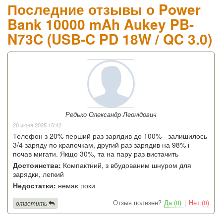
Последние отзывы о Power
Bank 10000 mAh Aukey PB-
N73C (USB-C PD 18W / QC 3.0)
Редько Олександр Леонідович
20 июня 2025 15:42
Телефон з 20% перший раз зарядив до 100% - залишилось
3/4 заряду по крапочкам, другий раз зарядив на 98% і
почав мигати. Якщо 30%, та на пару раз вистачить
Достоинства:
Компактний, з вбудованим шнуром для
зарядки, легкий
Недостатки:
немає поки
Отзыв полезен?
Да (0)
|
Нет (0)
ответить