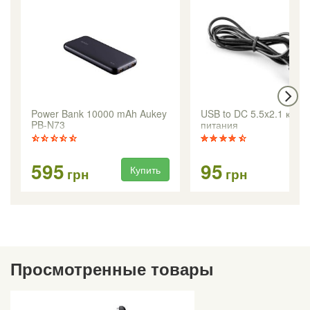
Power Bank 10000 mAh Aukey
USB to DC 5.5x2.1 кабе
PB-N73
питания
595
95
Купить
Ку
грн
грн
Просмотренные товары