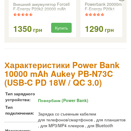
Внешний аккумулятор Forcell
Powerbank 20000mAh Fo
F-Energy P20k2 20000 mAh
F-Energy P20k1
(22.5W / PD / QC 3.0)
1350
1290
Купить
Ку
грн
грн
Характеристики Power Bank
10000 mAh Aukey PB-N73C
(USB-C PD 18W / QC 3.0)
Тип зарядного
устройства:
Повербанк (Power Bank)
Тип
подключения:
Зарядка со съемным кабелем
для телефонов/смартфонов , для планшетов
, для MP3/MP4 плееров , для Bluetooth
Назначение: