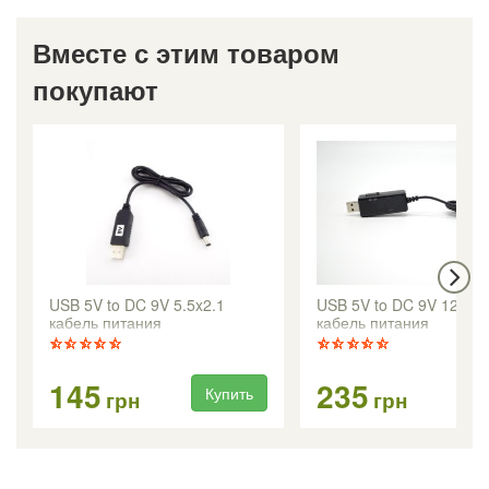
Вместе с этим товаром
покупают
USB 5V to DC 9V 5.5x2.1
USB 5V to DC 9V 12V 5.
кабель питания
кабель питания
145
235
Купить
Ку
грн
грн