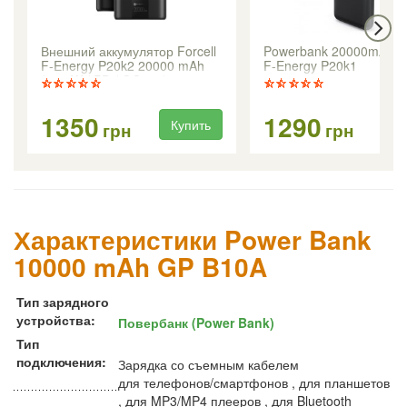
Внешний аккумулятор Forcell
Powerbank 20000mAh Fo
F-Energy P20k2 20000 mAh
F-Energy P20k1
(22.5W / PD / QC 3.0)
1350
1290
Купить
Ку
грн
грн
Характеристики Power Bank
10000 mAh GP B10A
Тип зарядного
устройства:
Повербанк (Power Bank)
Тип
подключения:
Зарядка со съемным кабелем
для телефонов/смартфонов , для планшетов
, для MP3/MP4 плееров , для Bluetooth