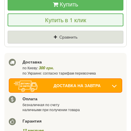
Купить
Если Вы найдете товар дешевле - мы
Купить в 1 клик
снизим цену и подарим % от разницы
Цена
Где нашли (Url ссылка)
Сравнить
Ваш телефон
Доставка
300 грн.
по Киеву:
по Украине: согласно тарифам перевозчика
ДОСТАВКА НА ЗАВТРА
Оплата
безналичная по счету
наличными при получении товара
Гарантия
12 месяцев