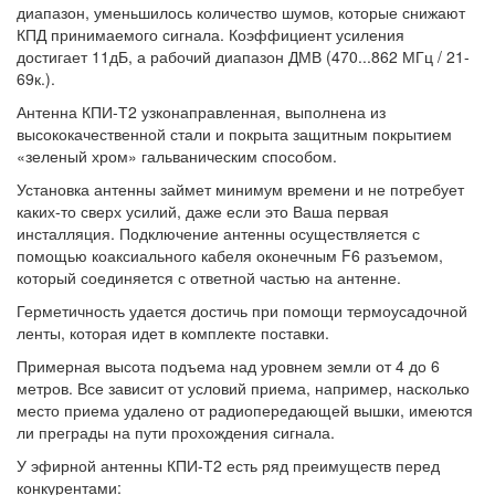
диапазон, уменьшилось количество шумов, которые снижают
КПД принимаемого сигнала. Коэффициент усиления
достигает 11дБ, а рабочий диапазон ДМВ (470...862 МГц / 21-
69к.).
Антенна КПИ-Т2 узконаправленная, выполнена из
высококачественной стали и покрыта защитным покрытием
«зеленый хром» гальваническим способом.
Установка антенны займет минимум времени и не потребует
каких-то сверх усилий, даже если это Ваша первая
инсталляция. Подключение антенны осуществляется с
помощью коаксиального кабеля оконечным F6 разъемом,
который соединяется с ответной частью на антенне.
Герметичность удается достичь при помощи термоусадочной
ленты, которая идет в комплекте поставки.
Примерная высота подъема над уровнем земли от 4 до 6
метров. Все зависит от условий приема, например, насколько
место приема удалено от радиопередающей вышки, имеются
ли преграды на пути прохождения сигнала.
У эфирной антенны КПИ-Т2 есть ряд преимуществ перед
конкурентами: