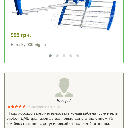
925 грн.
67
Eurosky 009 Sigma
Во
Валерий
14 февраля 2020 22:41
Надо хорошо загерметезировать концы кабеля, усилитель
любой ДМВ диапазона с волновым сопр отивлением 75
ом,блок питания с регулировкой от польской антенны.