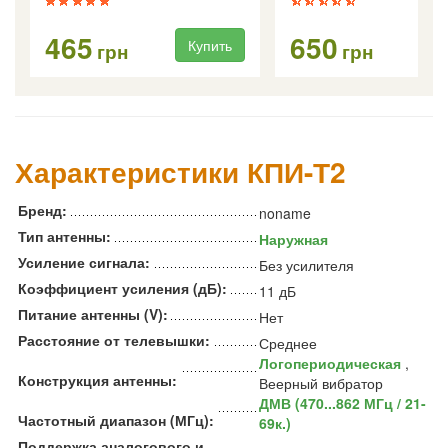
465
650
Купить
Ку
грн
грн
Характеристики КПИ-Т2
Бренд:
noname
Тип антенны:
Наружная
Усиление сигнала:
Без усилителя
Коэффициент усиления (дБ):
11 дБ
Питание антенны (V):
Нет
Расстояние от телевышки:
Среднее
Логопериодическая
,
Конструкция антенны:
Веерный вибратор
ДМВ (470...862 МГц / 21-
Частотный диапазон (МГц):
69к.)
Поддержка аналогового и