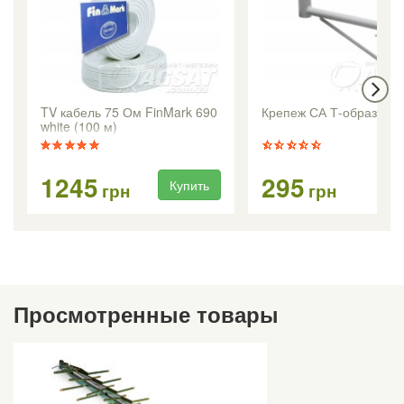
TV кабель 75 Ом FinMark 690
Крепеж СА Т-образный 
white (100 м)
1245
295
Купить
Ку
грн
грн
Просмотренные товары