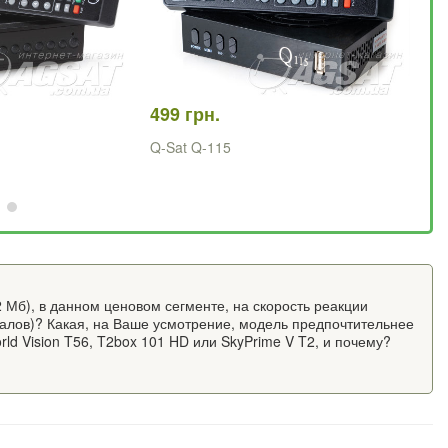
499 грн.
53
Q-Sat Q-115
Qs
ун
 Мб), в данном ценовом сегменте, на скорость реакции
алов)? Какая, на Ваше усмотрение, модель предпочтительнее
ld Vision T56, T2box 101 HD или SkyPrime V T2, и почему?