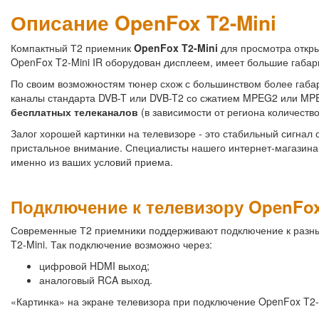
Описание OpenFox T2-Mini
Компактный Т2 приемник
OpenFox T2-Mini
для просмотра откры
OpenFox T2-Mini IR оборудован дисплеем, имеет большие габар
По своим возможностям тюнер схож с большинством более габ
каналы стандарта DVB-T или DVB-T2 со сжатием MPEG2 или MP
бесплатных телеканалов
(в зависимости от региона количеств
Залог хорошей картинки на телевизоре - это стабильный сигнал 
пристальное внимание. Специалисты нашего интернет-магазина
именно из ваших условий приема.
Подключение к телевизору OpenFox
Современные Т2 приемники поддерживают подключение к разны
T2-Mini. Так подключение возможно через:
цифровой HDMI выход;
аналоговый RCA выход.
«Картинка» на экране телевизора при подключение OpenFox T2-