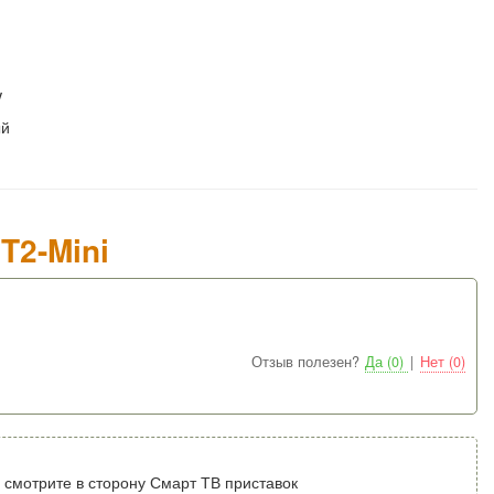
V
ый
T2-Mini
Отзыв полезен?
Да (0)
|
Нет (0)
 смотрите в сторону Смарт ТВ приставок