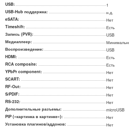
USB:
1
USB-Hub поддержка:
н.д.
eSATA:
Нет
Timeshift:
Есть
Запись (PVR):
USB
Медиаплеер:
Минимальн
Воспроизведение:
USB
HDMI:
Есть
RCA composite:
Есть
YPbPr component:
Нет
SCART:
Нет
RF-Out:
Нет
S/PDIF:
Нет
RS-232:
Нет
Дополнительные разъемы:
microUSB
PIP («картинка в картинке»):
Нет
Установка плагинов/аддонов:
Нет