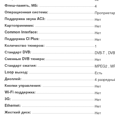
Флеш-память, МБ:
4
Операционная система:
Проприета
Поддержка звука AC3:
Нет
Картоприемник:
Нет
Common Interface:
Нет
Поддержка CI Plus:
Нет
Количество тюнеров:
1
Стандарт DVB:
DVB-T , DVB
Сменные DVB тюнера:
Нет
Стандарт сжатия:
MPEG2 , M
Loop выход:
Есть
Дисплей:
4 разрядны
Кнопки управления:
Нет
Wi-Fi поддержка:
Нет
3G:
Нет
Ethernet:
Нет
Жесткий диск:
Нет