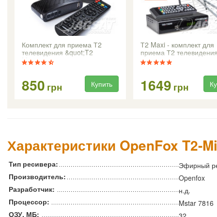
Комплект для приема Т2
Т2 Maxi - комплект для
телевидения &quot;T2
приема Т2 телевидени
Mini&quot;
850
1649
Купить
Ку
грн
грн
Характеристики OpenFox T2-Mi
Тип ресивера:
Эфирный р
Производитель:
Openfox
Разработчик:
н.д.
Процессор:
Mstar 7816
ОЗУ, МБ:
32