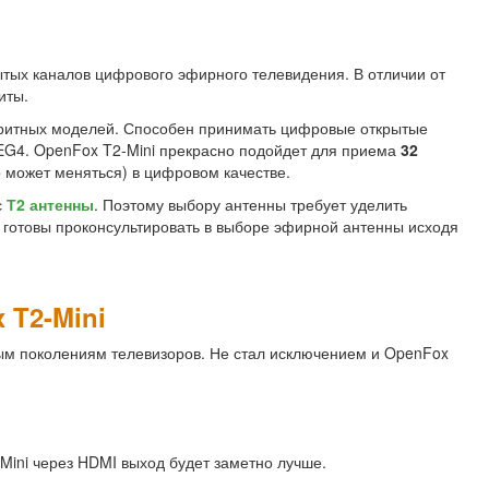
тых каналов цифрового эфирного телевидения. В отличии от
иты.
аритных моделей. Способен принимать цифровые открытые
EG4. OpenFox T2-Mini прекрасно подойдет для приема
32
о может меняться) в цифровом качестве.
с
Т2 антенны
. Поэтому выбору антенны требует уделить
 готовы проконсультировать в выборе эфирной антенны исходя
 T2-Mini
м поколениям телевизоров. Не стал исключением и OpenFox
Mini через HDMI выход будет заметно лучше.