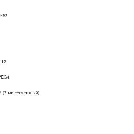
рная
-T2
PEG4
й (7-ми сегментный)