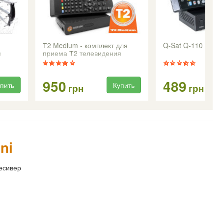
Т2 Medium - комплект для
Q-Sat Q-110 т2 т
я
приема Т2 телевидения
950
489
пить
Купить
грн
грн
ni
есивер