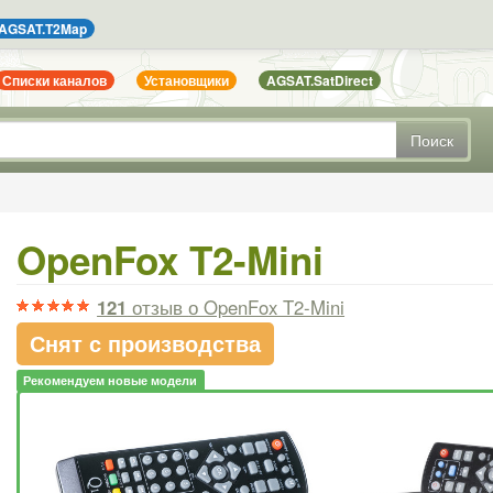
AGSAT.T2Map
Списки каналов
Установщики
AGSAT.SatDirect
Поиск
OpenFox T2-Mini
121
отзыв
о OpenFox T2-Mini
Снят с производства
Рекомендуем новые модели