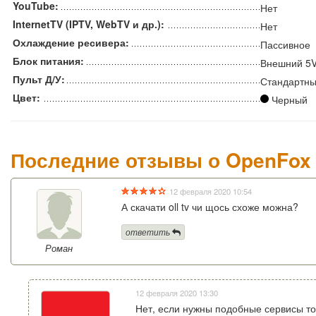
YouTube:
Нет
InternetTV (IPTV, WebTV и др.):
Нет
Охлаждение ресивера:
Пассивное
Блок питания:
Внешний 5
Пульт Д/У:
Стандартн
Цвет:
Черный
Последние отзывы о OpenFox 
12 февраля 2020 10:54
А скачати oll tv чи щось схоже можна?
ответить
Роман
12 февраля 2020 13:30
Нет, если нужны подобные сервисы то