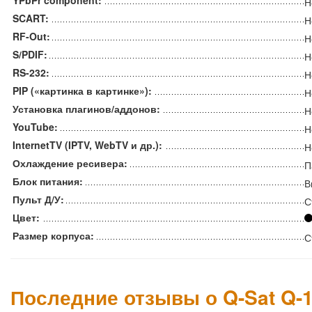
Н
SCART:
Н
RF-Out:
Н
S/PDIF:
Н
RS-232:
Н
PIP («картинка в картинке»):
Н
Установка плагинов/аддонов:
Н
YouTube:
Н
InternetTV (IPTV, WebTV и др.):
Н
Охлаждение ресивера:
П
Блок питания:
В
Пульт Д/У:
С
Цвет:
Размер корпуса:
С
Последние отзывы о Q-Sat Q-1