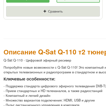
Если Вы найдете товар дешевле - мы снизим
цену и подарим % от разницы
Сравнить
Цена
Где нашли (Url ссылка)
Ваш телефон
Описание Q-Sat Q-110 т2 тюне
Q-Sat Q-110 - Цифровой эфирный ресивер
Попробуйте новые возможности с Q-Sat Q-110! Это компактный 
открытых телевизионных и радиопрограмм в стандартном и выс
Ключевые особенности:
- Поддержка стандарта цифрового эфирного телевидения DVB-T
- Прием стандартных и HD телеканалов, а также радиостанций
- Компактный и легкий дизайн
- Множество вариантов подключения: HDMI, USB и другие
- Пульт дистанционного управления в комплекте