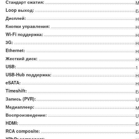
Стандарт сжатия:
M
Loop выход:
Е
Дисплей:
Н
Кнопки управления:
Н
Wi-Fi поддержка:
Н
3G:
Н
Ethernet:
Н
Жесткий диск:
Н
USB:
1
USB-Hub поддержка:
Н
eSATA:
Н
Timeshift:
Е
Запись (PVR):
U
Медиаплеер:
М
Воспроизведение:
U
HDMI:
Е
RCA composite:
Е
YPbPr component: