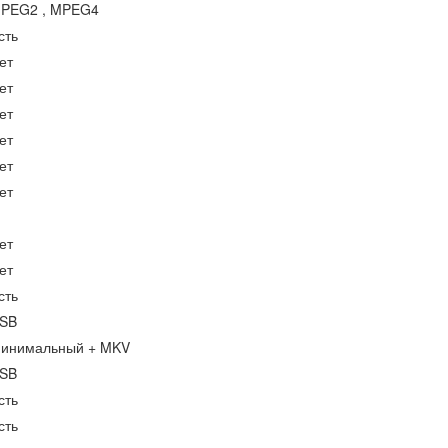
PEG2 , MPEG4
сть
ет
ет
ет
ет
ет
ет
ет
ет
сть
SB
инимальный + MKV
SB
сть
сть