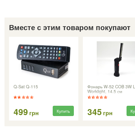
Вместе с этим товаром покупают
Q-Sat Q-115
Фонарь W-52 COB 3W 
Worklight, 14.5 см
499
345
Купить
Ку
грн
грн