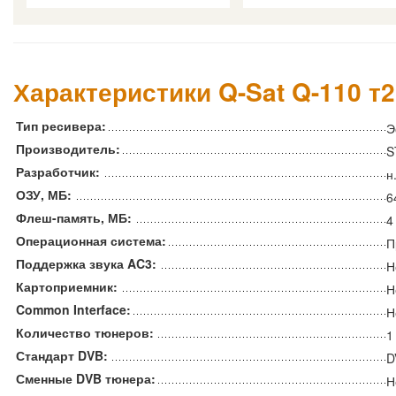
Характеристики Q-Sat Q-110 т
Тип ресивера:
Э
Производитель:
S
Разработчик:
н
ОЗУ, МБ:
6
Флеш-память, МБ:
4
Операционная система:
П
Поддержка звука AC3:
Н
Картоприемник:
Н
Common Interface:
Н
Количество тюнеров:
1
Стандарт DVB:
D
Сменные DVB тюнера:
Н