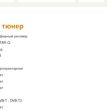
2 тюнер
фирный ресивер
TAR-Q
.д.
4
роприетарная
ет
ет
ет
VB-T , DVB-T2
ет