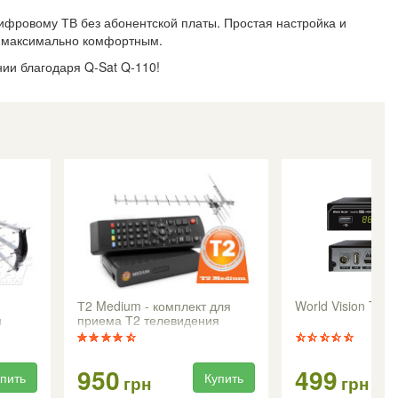
цифровому ТВ без абонентской платы. Простая настройка и
г максимально комфортным.
ии благодаря Q-Sat Q-110!
Т2 Medium - комплект для
World Vision T64
я
приема Т2 телевидения
950
499
пить
Купить
грн
грн