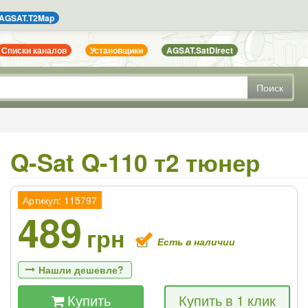
AGSAT.T2Map
Списки каналов
Установщики
AGSAT.SatDirect
Поиск
Q-Sat Q-110 т2 тюнер
Артикул: 115797
489
грн
Есть в наличии
Нашли дешевле?
Купить
Купить в 1 клик