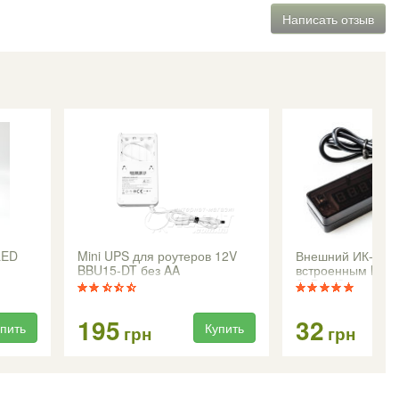
Написать отзыв
LED
Mini UPS для роутеров 12V
Внешний ИК-прие
BBU15-DT без AA
встроенным LED
аккумуляторов
S2Box/Q-sat Q-11
115/Satcom T503
195
32
пить
Купить
грн
грн