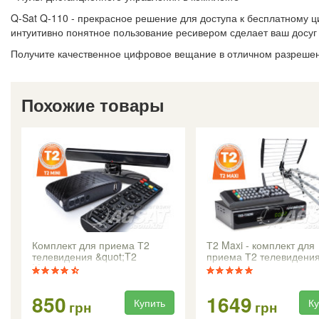
Q-Sat Q-110 - прекрасное решение для доступа к бесплатному 
интуитивно понятное пользование ресивером сделает ваш досу
Получите качественное цифровое вещание в отличном разрешен
Похожие товары
Комплект для приема Т2
Т2 Maxi - комплект для
телевидения &quot;T2
приема Т2 телевидени
Mini&quot;
850
1649
Купить
Ку
грн
грн