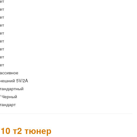
ет
ет
ет
ет
ет
ет
ет
ет
ет
ассивное
нешний 5V/2A
тандартный
Черный
тандарт
10 т2 тюнер