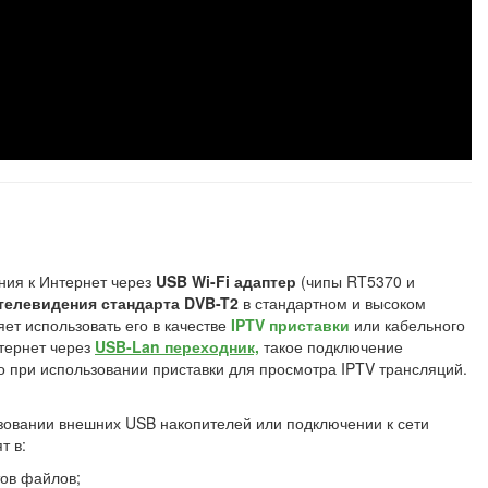
ния к Интернет через
USB Wi-Fi адаптер
(чипы RT5370 и
телевидения стандарта DVB-T2
в стандартном и высоком
ет использовать его в качестве
IPTV приставки
или кабельного
тернет через
USB-Lan переходник,
такое подключение
о при использовании приставки для просмотра IPTV трансляций.
овании внешних USB накопителей или подключении к сети
т в:
ов файлов;