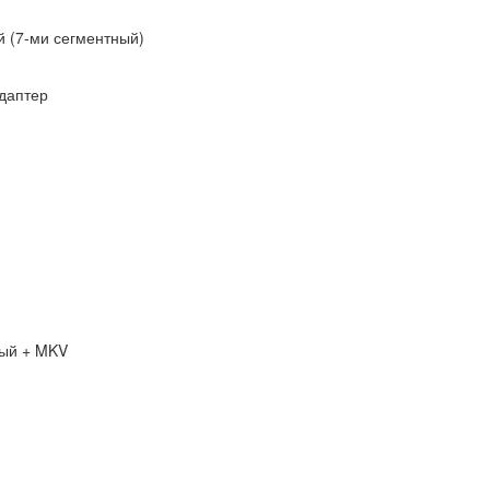
й (7-ми сегментный)
адаптер
ый + MKV