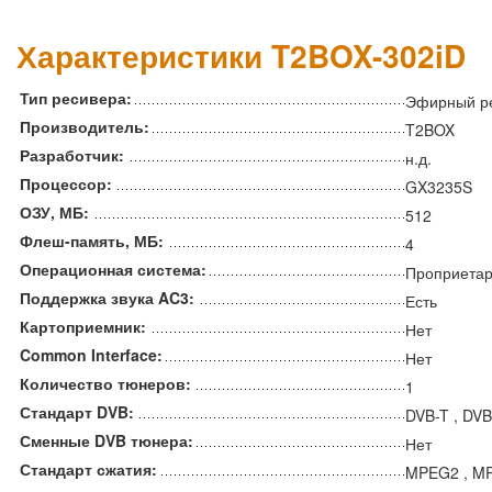
Характеристики T2BOX-302iD
Тип ресивера:
Эфирный р
Производитель:
T2BOX
Разработчик:
н.д.
Процессор:
GX3235S
ОЗУ, МБ:
512
Флеш-память, МБ:
4
Операционная система:
Проприета
Поддержка звука AC3:
Есть
Картоприемник:
Нет
Common Interface:
Нет
Количество тюнеров:
1
Стандарт DVB:
DVB-T , DVB
Сменные DVB тюнера:
Нет
Стандарт сжатия:
MPEG2 , M