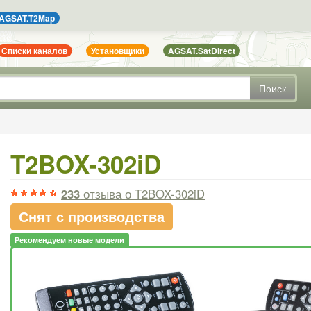
AGSAT.T2Map
Списки каналов
Установщики
AGSAT.SatDirect
Поиск
T2BOX-302iD
233
отзыва
о T2BOX-302iD
Снят с производства
Рекомендуем новые модели