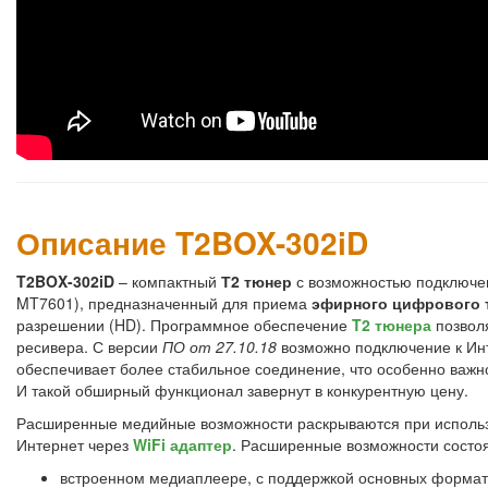
Описание T2BOX-302iD
T2BOX-302iD
– компактный
Т2 тюнер
с возможностью подключе
MT7601), предназначенный для приема
эфирного цифрового 
разрешении (HD). Программное обеспечение
T2 тюнера
позволя
ресивера. С версии
ПО от 27.10.18
возможно подключение к Ин
обеспечивает более стабильное соединение, что особенно важн
И такой обширный функционал завернут в конкурентную цену.
Расширенные медийные возможности раскрываются при использ
Интернет через
WiFi адаптер
. Расширенные возможности состоя
встроенном медиаплеере, с поддержкой основных формат