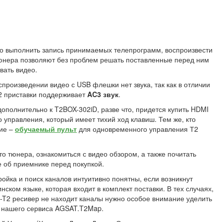
 выполнить запись принимаемых телепрограмм, воспроизвести
тюнера позволяют без проблем решать поставленные перед ним
вать видео.
произведении видео с USB флешки нет звука, так как в отличии
Т2 приставки поддерживает
AC3 звук
.
дополнительно к T2BOX-302iD, разве что, придется купить HDMI
 управления, который имеет тихий ход клавиш. Тем же, кто
ние –
обучаемый пульт
для одновременного управления Т2
о тюнера, ознакомиться с видео обзором, а также почитать
е об приемнике перед покупкой.
ойка и поиск каналов интуитивно понятны, если возникнут
нском языке, которая входит в комплект поставки. В тех случаях,
B-T2 ресивер не находит каналы нужно особое внимание уделить
 нашего сервиса AGSAT.T2Map.