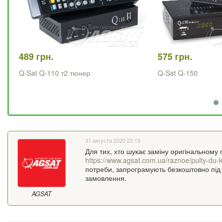
489 грн.
575 грн.
Q-Sat Q-110 т2 тюнер
Q-Sat Q-150
31 августа 2020 23:19
Для тих, хто шукає заміну оригінальному 
https://www.agsat.com.ua/raznoe/pulty-du-k
потреби, запрограмують безкоштовно під 
замовлення.
AGSAT