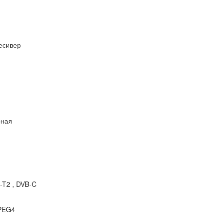
есивер
рная
-T2 , DVB-C
PEG4