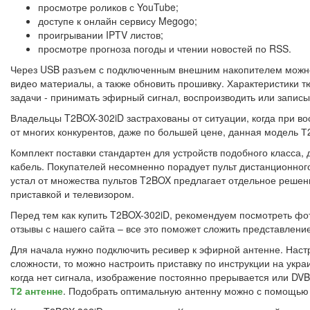
просмотре роликов с YouTube;
доступе к онлайн сервису Megogo;
проигрывании IPTV листов;
просмотре прогноза погоды и чтении новостей по RSS.
Через USB разъем с подключенным внешним накопителем можно
видео материалы, а также обновить прошивку. Характеристики 
задачи - принимать эфирный сигнал, воспроизводить или записы
Владельцы T2BOX-302iD застрахованы от ситуации, когда при вос
от многих конкурентов, даже по большей цене, данная модель 
Комплект поставки стандартен для устройств подобного класса, 
кабель. Покупателей несомненно порадует пульт дистанционного
устал от множества пультов T2BOX предлагает отдельное реше
приставкой и телевизором.
Перед тем как купить T2BOX-302iD, рекомендуем посмотреть фот
отзывы с нашего сайта – все это поможет сложить представлени
Для начала нужно подключить ресивер к эфирной антенне. Настр
сложности, то можно настроить приставку по инструкции на украи
когда нет сигнала, изображение постоянно прерывается или DV
Т2 антенне
. Подобрать оптимальную антенну можно с помощью