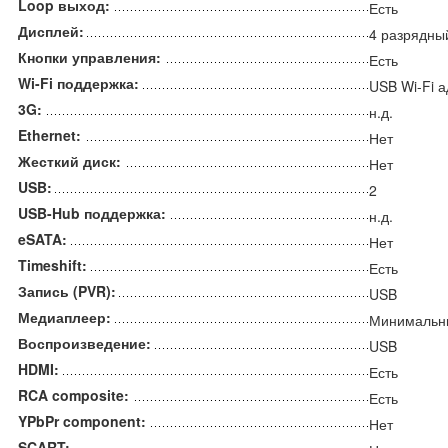
Loop выход:
Есть
Дисплей:
4 разрядны
Кнопки управления:
Есть
Wi-Fi поддержка:
USB Wi-Fi 
3G:
н.д.
Ethernet:
Нет
Жесткий диск:
Нет
USB:
2
USB-Hub поддержка:
н.д.
eSATA:
Нет
Timeshift:
Есть
Запись (PVR):
USB
Медиаплеер:
Минимальн
Воспроизведение:
USB
HDMI:
Есть
RCA composite:
Есть
YPbPr component:
Нет
SCART: