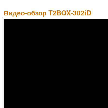
Видео-обзор T2BOX-302iD