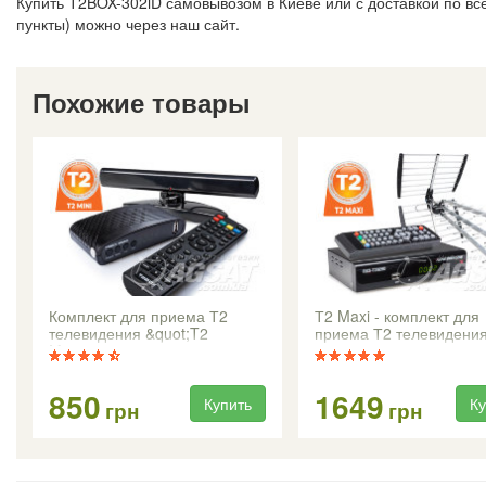
Купить T2BOX-302iD самовывозом в Киеве или с доставкой по вс
пункты) можно через наш сайт.
Похожие товары
Комплект для приема Т2
Т2 Maxi - комплект для
телевидения &quot;T2
приема Т2 телевидени
Mini&quot;
850
1649
Купить
Ку
грн
грн