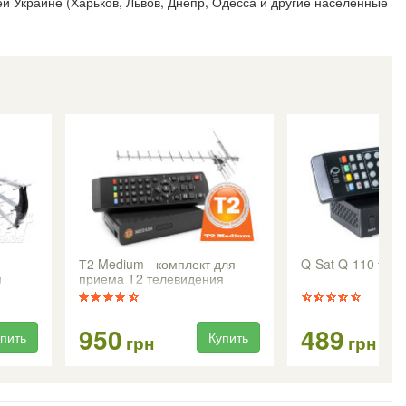
ей Украине (Харьков, Львов, Днепр, Одесса и другие населенные
Т2 Medium - комплект для
Q-Sat Q-110 т2 т
я
приема Т2 телевидения
950
489
пить
Купить
грн
грн