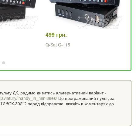
499 грн.
53
Q-Sat Q-115
Qs
ун
пульту ДК, радимо дивитись альтернативний варіант -
laviatury/ihandy_ih_mini86es/
Це програмований пульт, за
T2BOX-302iD перед відправкою, вкажіть в коментарях до