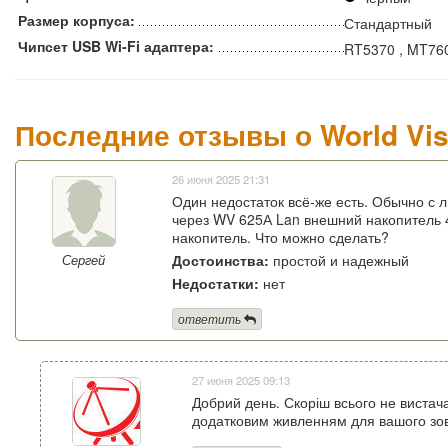
Размер корпуса:
Стандартный
Чипсет USB Wi-Fi адаптера:
RT5370 , MT76
Последние отзывы о World Vis
26 июня 2025 21:31
Один недостаток всё-же есть. Обычно с 
через WV 625А Lan внешний накопитель 4
накопитель. Что можно сделать?
Достоинства:
простой и надежный
Сергей
Недостатки:
нет
ответить
27 июня 2025 09:13
Добрий день. Скоріш всього не вистач
додатковим живленням для вашого зов