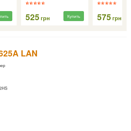
525
575
пить
Купить
грн
грн
T625A LAN
вер
2HS