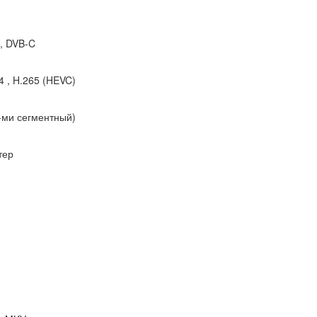
 , DVB-C
 , H.265 (HEVC)
-ми сегментный)
тер