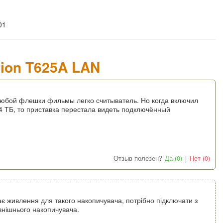
01
ion T625A LAN
любой флешки фильмы легко считыватель. Но когда включил
 ТБ, то приставка перестала видеть подключённый
Отзыв полезен?
Да (0)
|
Нет (0)
ає живлення для такого накопичувача, потрібно підключати з
нішнього накопичувача.