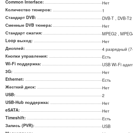
Common Interface:
Нет
Количество тюнеров:
1
Стандарт DVB:
DVB-T , DVB-T2
Сменные DVB тюнера:
Нет
Стандарт сжатия:
MPEG2 , MPEG4
Loop выход:
Нет
Дисплей:
4 разрядный (7
Кнопки управления:
Есть
Wi-Fi поддержка:
USB Wi-Fi адап
3G:
Нет
Ethernet:
Есть
Жесткий диск:
Нет
USB:
2
USB-Hub поддержка:
Нет
eSATA:
Нет
Timeshift:
Есть
Запись (PVR):
USB