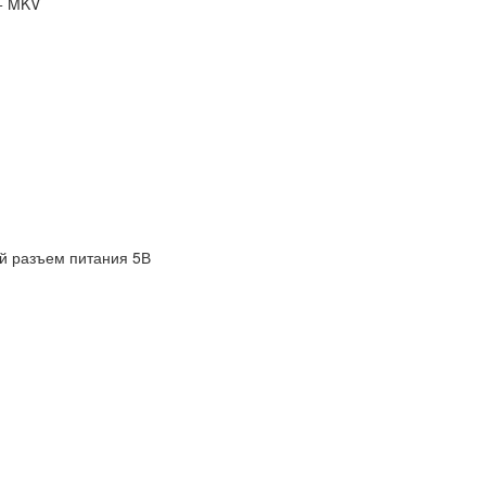
+ MKV
й разъем питания 5В