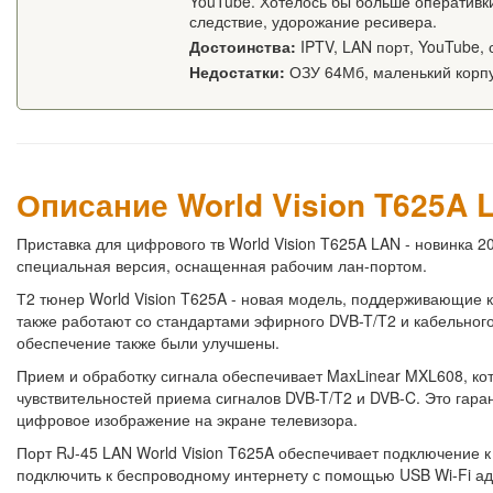
YouTube. Хотелось бы больше оперативки
следствие, удорожание ресивера.
Достоинства:
IPTV, LAN порт, YouTube,
Недостатки:
ОЗУ 64Мб, маленький корпу
Описание World Vision T625A 
Приставка для цифрового тв World Vision T625A LAN - новинка 2
специальная версия, оснащенная рабочим лан-портом.
Т2 тюнер World Vision T625A - новая модель, поддерживающие 
также работают со стандартами эфирного DVB-T/T2 и кабельно
обеспечение также были улучшены.
Прием и обработку сигнала обеспечивает MaxLinear MXL608, ко
чувствительностей приема сигналов DVB-T/T2 и DVB-C. Это гара
цифровое изображение на экране телевизора.
Порт RJ-45 LAN World Vision T625A обеспечивает подключение к
подключить к беспроводному интернету с помощью USB Wi-Fi а