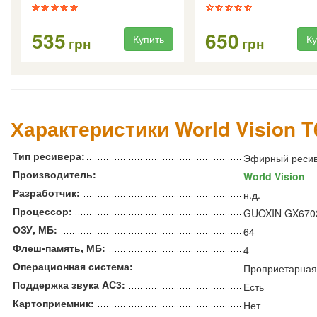
535
650
Купить
Ку
грн
грн
Характеристики World Vision 
Тип ресивера:
Эфирный реси
Производитель:
World Vision
Разработчик:
н.д.
Процессор:
GUOXIN GX670
ОЗУ, МБ:
64
Флеш-память, МБ:
4
Операционная система:
Проприетарная
Поддержка звука AC3:
Есть
Картоприемник:
Нет