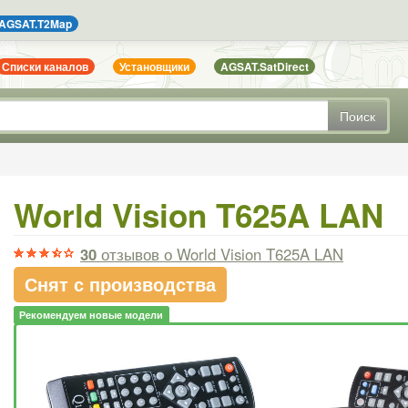
AGSAT.T2Map
Списки каналов
Установщики
AGSAT.SatDirect
Поиск
World Vision T625A LAN
30
отзывов
о World Vision T625A LAN
Снят с производства
Рекомендуем новые модели