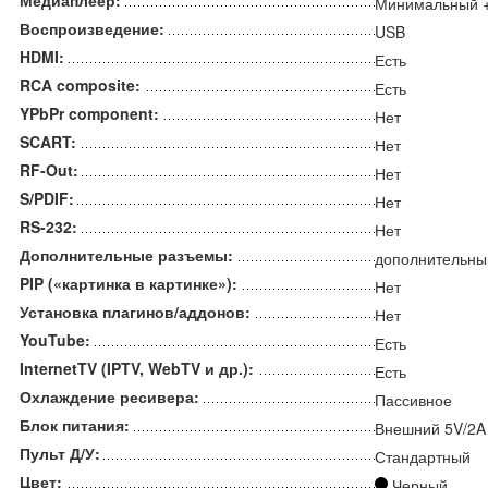
Медиаплеер:
Минимальный 
Воспроизведение:
USB
HDMI:
Есть
RCA composite:
Есть
YPbPr component:
Нет
SCART:
Нет
RF-Out:
Нет
S/PDIF:
Нет
RS-232:
Нет
Дополнительные разъемы:
дополнительны
PIP («картинка в картинке»):
Нет
Установка плагинов/аддонов:
Нет
YouTube:
Есть
InternetTV (IPTV, WebTV и др.):
Есть
Охлаждение ресивера:
Пассивное
Блок питания:
Внешний 5V/2A
Пульт Д/У:
Стандартный
Цвет:
Черный