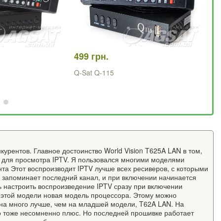
499 грн.
53
Q-Sat Q-115
Qs
ун
курентов. Главное достоинство World Vision T625A LAN в том,
в для просмотра IPTV. Я пользовался многими моделями
нта Этот воспроизводит IPTV лучше всех ресиверов, с которыми
V запоминает последний канал, и при включении начинается
ь настроить воспроизведение IPTV сразу при включении
в этой модели новая модель процессора. Этому можно
я на много лучше, чем на младшей модели, T62A LAN. На
о тоже несомненно плюс. Но последней прошивке работает