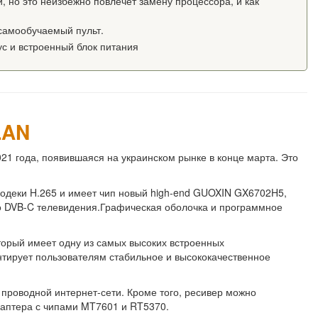
, но это неизбежно повлечет замену процессора, и как
 самообучаемый пульт.
с и встроенный блок питания
LAN
021 года, появившаяся на украинском рынке в конце марта. Это
кодеки H.265 и имеет чип новый high-end GUOXIN GX6702H5,
го DVB-C телевидения.Графическая оболочка и программное
торый имеет одну из самых высоких встроенных
нтирует пользователям стабильное и высококачественное
 проводной интернет-сети. Кроме того, ресивер можно
даптера с чипами MT7601 и RT5370.