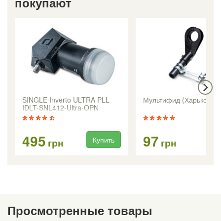
покупают
SINGLE Inverto ULTRA PLL
Мультифид (Харьков)
IDLT-SNL412-Ultra-OPN
495
97
Купить
Ку
грн
грн
Просмотренные товары