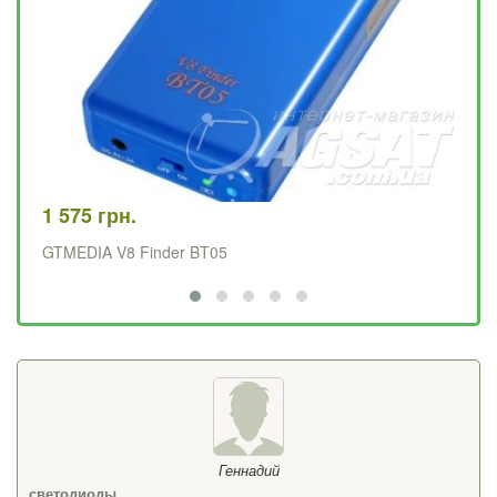
29
Те
1 575 грн.
GTMEDIA V8 Finder BT05
Геннадий
светодиоды