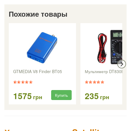
Похожие товары
GTMEDIA V8 Finder BT05
Мультиметр DT830B
1575
235
Купить
Ку
грн
грн