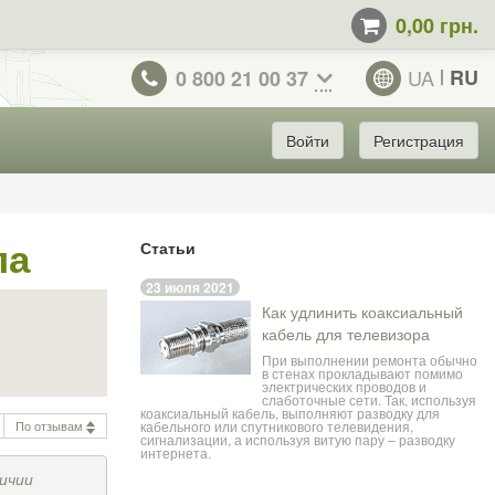
0,00 грн.
UA
RU
0 800 21 00 37
Войти
Регистрация
ла
Статьи
23 июля 2021
Как удлинить коаксиальный
кабель для телевизора
При выполнении ремонта обычно
в стенах прокладывают помимо
электрических проводов и
слаботочные сети. Так, используя
коаксиальный кабель, выполняют разводку для
По отзывам
кабельного или спутникового телевидения,
сигнализации, а используя витую пару – разводку
интернета.
ичии