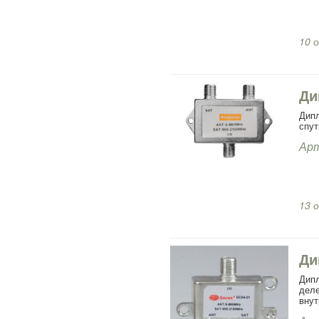
10 
Ди
Дипл
спут
Арт
13 
Ди
Дипл
дел
внут