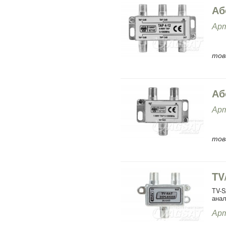
Аб
Арт
тов
Аб
Арт
тов
TV
TV-S
анал
Арт