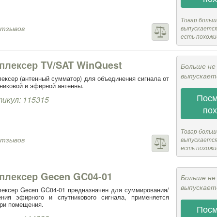
Товар больш
отзывов
выпускается,
есть похожи
плексер TV/SAT WinQuest
Больше не
выпускает
ексер (антенный сумматор) для объединения сигнала от
никовой и эфирной антенны.
Посм
икул: 115315
по
Товар больш
отзывов
выпускается,
есть похожи
плексер Gecen GC04-01
Больше не
выпускает
ексер Gecen GC04-01 предназначен для суммирования/
ения эфирного и спутникового сигнала, применяется
ри помещения.
Посм