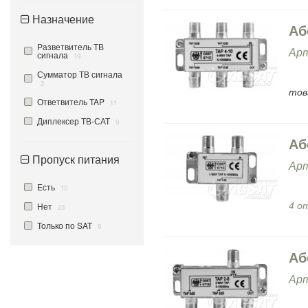
Назначение
Аб
Разветвитель ТВ
Арт
сигнала
19
Сумматор ТВ сигнала
2
тов
Ответвитель TAP
11
Диплексер ТВ-САТ
9
Аб
Пропуск питания
Арт
Есть
10
4 о
Нет
23
Только по SAT
9
Аб
Арт