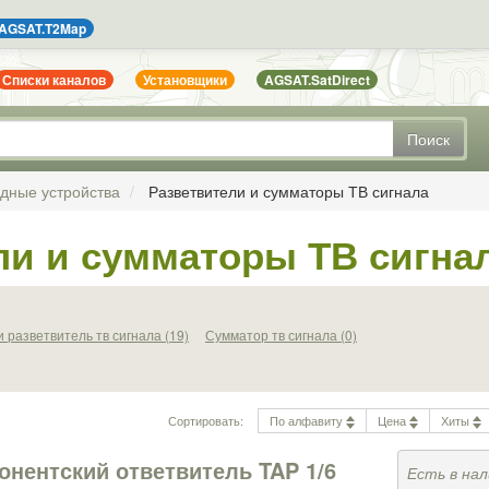
AGSAT.T2Map
Списки каналов
Установщики
AGSAT.SatDirect
Поиск
ядные устройства
Разветвители и сумматоры ТВ сигнала
ли и сумматоры ТВ сигна
 разветвитель тв сигнала (19)
Сумматор тв сигнала (0)
Сортировать:
По алфавиту
Цена
Хиты
онентский ответвитель TAP 1/6
Есть в нал