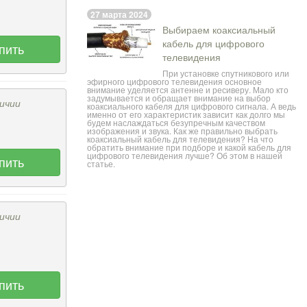
27 марта 2024
Выбираем коаксиальный
кабель для цифрового
пить
телевидения
При установке спутникового или
эфирного цифрового телевидения основное
внимание уделяется антенне и ресиверу. Мало кто
задумывается и обращает внимание на выбор
ичии
коаксиального кабеля для цифрового сигнала. А ведь
именно от его характеристик зависит как долго мы
будем наслаждаться безупречным качеством
изображения и звука. Как же правильно выбрать
коаксиальный кабель
для телевидения? На что
обратить внимание при подборе и какой кабель для
цифрового телевидения лучше? Об этом в нашей
пить
статье.
ичии
пить