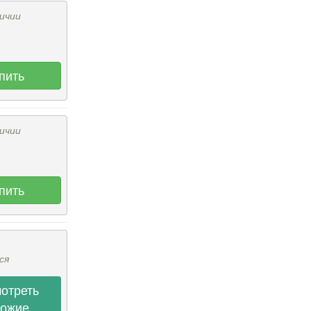
ичии
пить
ичии
пить
ся
отреть
хожие