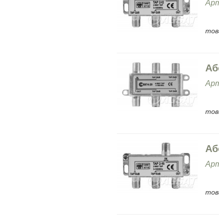
Арт
тов
Аб
Арт
тов
Аб
Арт
тов