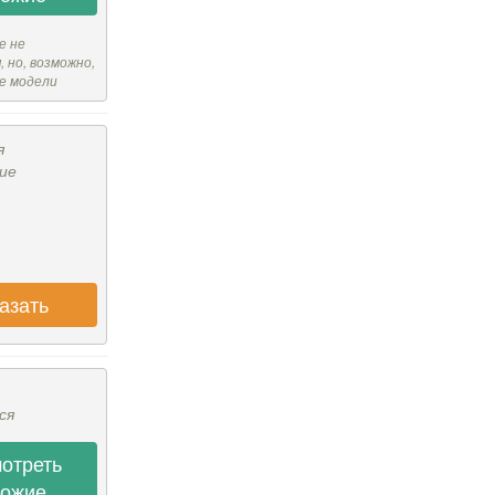
е не
 но, возможно,
е модели
я
ие
азать
ся
отреть
хожие