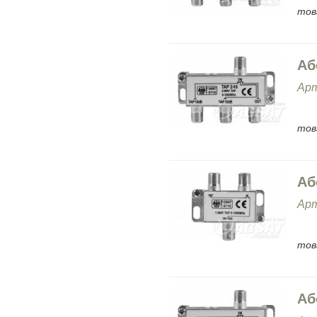
тов
Аб
Арт
тов
Аб
Арт
тов
Аб