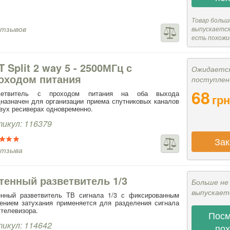
Товар больш
отзывов
выпускается,
есть похожи
T Split 2 way 5 - 2500МГц с
Ожидаетс
оходом питания
поступлен
68
ветвитель с проходом питания на оба выхода
грн
назначен для организации приема спутниковых каналов
вух ресиверах одновременно.
икул: 116379
Зак
отзыва
тенный разветвитель 1/3
Больше не
выпускает
енный разветвитель ТВ сигнала 1/3 с фиксированным
ением затухания применяется для разделения сигнала
 телевизора.
Посм
икул: 114642
по