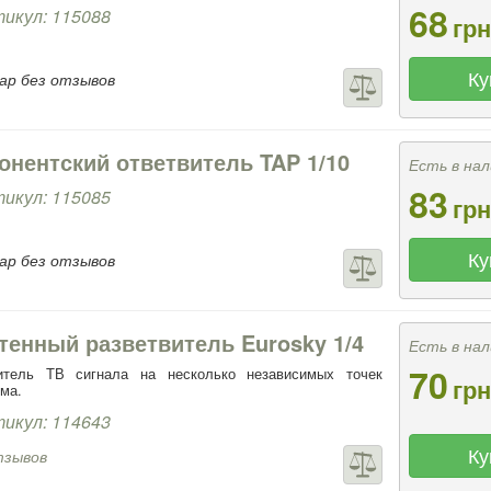
68
икул: 115088
грн
Ку
ар без отзывов
онентский ответвитель TAP 1/10
Есть в нал
83
икул: 115085
грн
Ку
ар без отзывов
тенный разветвитель Eurosky 1/4
Есть в нал
70
итель ТВ сигнала на несколько независимых точек
грн
ма.
икул: 114643
Ку
тзывов