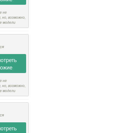
е не
 но, возможно,
е модели
ся
отреть
хожие
е не
 но, возможно,
е модели
ся
отреть