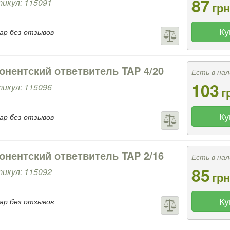
87
икул: 115091
грн
Ку
ар без отзывов
онентский ответвитель TAP 4/20
Есть в нал
103
икул: 115096
г
Ку
ар без отзывов
онентский ответвитель TAP 2/16
Есть в нал
85
икул: 115092
грн
Ку
ар без отзывов