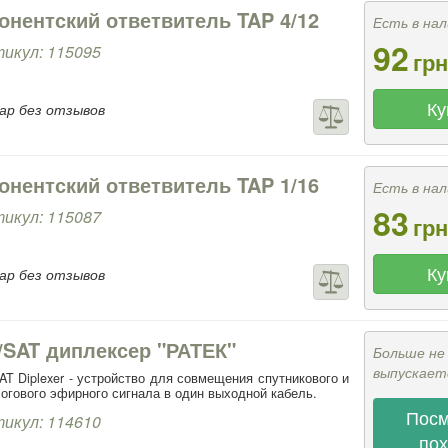
онентский ответвитель TAP 4/12
Есть в нал
92
икул: 115095
грн
Ку
ар без отзывов
онентский ответвитель TAP 1/16
Есть в нал
83
икул: 115087
грн
Ку
ар без отзывов
/SAT диплексер "РАТЕК"
Больше не
выпускает
AT Diplexer - устройство для совмещения спутникового и
огового эфирного сигнала в один выходной кабель.
Посм
икул: 114610
по