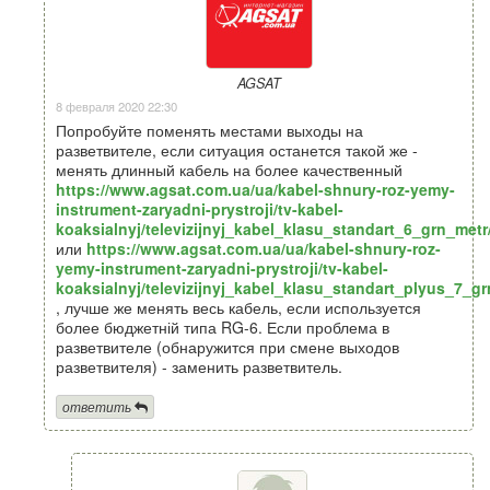
AGSAT
8 февраля 2020 22:30
Попробуйте поменять местами выходы на
разветвителе, если ситуация останется такой же -
менять длинный кабель на более качественный
https://www.agsat.com.ua/ua/kabel-shnury-roz-yemy-
instrument-zaryadni-prystroji/tv-kabel-
koaksialnyj/televizijnyj_kabel_klasu_standart_6_grn_metr
или
https://www.agsat.com.ua/ua/kabel-shnury-roz-
yemy-instrument-zaryadni-prystroji/tv-kabel-
koaksialnyj/televizijnyj_kabel_klasu_standart_plyus_7_gr
, лучше же менять весь кабель, если используется
более бюджетній типа RG-6. Если проблема в
разветвителе (обнаружится при смене выходов
разветвителя) - заменить разветвитель.
ответить