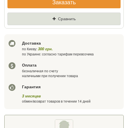
Заказать
Если Вы найдете товар дешевле - мы
снизим цену и подарим % от разницы
Сравнить
Цена
Где нашли (Url ссылка)
Доставка
Ваш телефон
300 грн.
по Киеву:
по Украине: согласно тарифам перевозчика
Оплата
безналичная по счету
наличными при получении товара
Гарантия
3 месяцев
обмен/возврат товаров в течении 14 дней