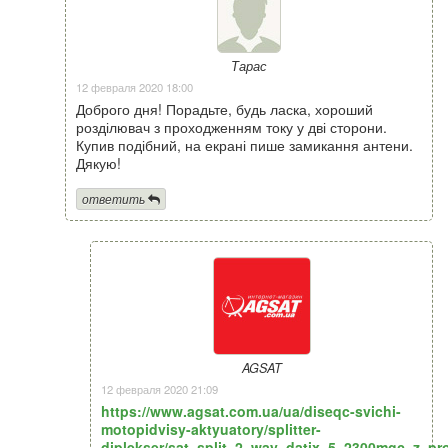
Тарас
12 февраля 2020 18:00
Доброго дня! Порадьте, будь ласка, хороший
розділювач з проходженням току у дві сторони.
Купив подібний, на екрані пише замикання антени.
Дякую!
ответить
AGSAT
12 февраля 2020 21:09
https://www.agsat.com.ua/ua/diseqc-svichi-
motopidvisy-aktyuatory/splitter-
diplekser/sat_split_2_way_datix_5_2300mgc_z_p