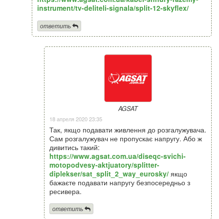
instrument/tv-deliteli-signala/split-12-skyflex/
ответить
AGSAT
18 апреля 2020 23:35
Так, якщо подавати живлення до розгалужувача.
Сам розгалужувач не пропускає напругу. Або ж
дивитись такий:
https://www.agsat.com.ua/diseqc-svichi-
motopodvesy-aktjuatory/splitter-
diplekser/sat_split_2_way_eurosky/
якщо
бажаєте подавати напругу безпосередньо з
ресивера.
ответить