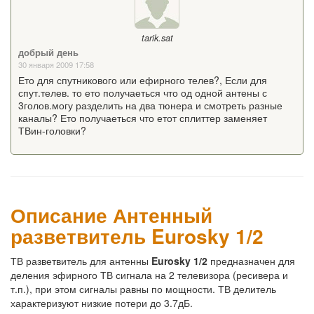
tarik.sat
добрый день
30 января 2009 17:58
Ето для спутникового или ефирного телев?, Если для
спут.телев. то ето получаеться что од одной антены с
3голов.могу разделить на два тюнера и смотреть разные
каналы? Ето получаеться что етот сплиттер заменяет
ТВин-головки?
Описание Антенный
разветвитель Eurosky 1/2
ТВ разветвитель для антенны
Eurosky 1/2
предназначен для
деления эфирного ТВ сигнала на 2 телевизора (ресивера и
т.п.), при этом сигналы равны по мощности. ТВ делитель
характеризуют низкие потери до 3.7дБ.