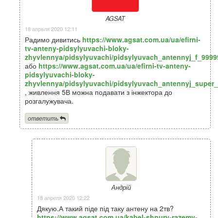
AGSAT
18 апреля 2020 12:11
Радимо дивитись
https://www.agsat.com.ua/ua/efirni-
tv-anteny-pidsylyuvachi-bloky-
zhyvlennya/pidsylyuvachi/pidsylyuvach_antennyj_f_9999
або
https://www.agsat.com.ua/ua/efirni-tv-anteny-
pidsylyuvachi-bloky-
zhyvlennya/pidsylyuvachi/pidsylyuvach_antennyj_super_
, живлення 5В можна подавати з інжектора до
розгалужувача.
ответить
Андрій
18 апреля 2020 12:22
Дякую.А такий піде під таку антену на 2тв?
https://www.agsat.com.ua/kabel-shnury-razemy-