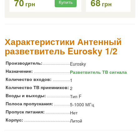
70
68
Купить
Ку
грн
грн
Характеристики Антенный
разветвитель Eurosky 1/2
Производитель:
Eurosky
Назначение:
Разветвитель ТВ сигнала
Количество входов:
1
Количество ТВ приемников:
2
Входы и выходы:
Тип F
Полоса пропускания:
5-1000 МГц
Пропуск питания:
Нет
Корпус:
Литой