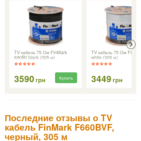
TV кабель 75 Ом FinMark
TV кабель 75 Ом FinMa
690BV black (305 м)
white (305 м)
3590
3449
Купить
Ку
грн
грн
Последние отзывы о TV
кабель FinMark F660BVF,
черный, 305 м