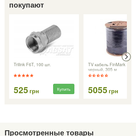
покупают
Trilink F6T, 100 шт.
TV кабель FinMark F11
черный, 305 м
525
5055
Купить
Ку
грн
грн
Просмотренные товары