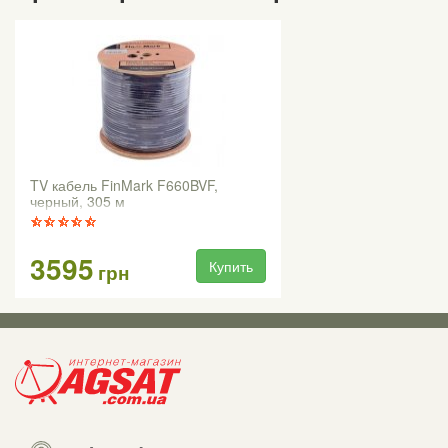
TV кабель FinMark F660BVF,
черный, 305 м
3595
Купить
грн