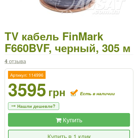
TV кабель FinMark
F660BVF, черный, 305 м
4
отзыва
Артикул: 114996
3595
грн
Есть в наличии
Нашли дешевле?
Купить
Если Вы найдете товар дешевле - мы
Купить в 1 клик
снизим цену и подарим % от разницы