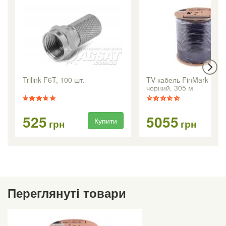
Trilink F6T, 100 шт.
TV кабель FinMark F11
чорний, 305 м
525
5055
Купити
Ку
грн
грн
Переглянуті товари