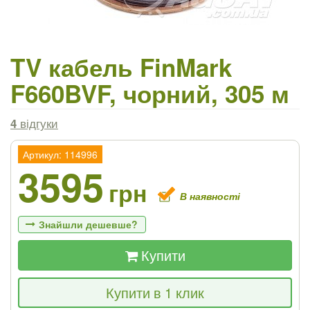
TV кабель FinMark
F660BVF, чорний, 305 м
4
відгуки
Артикул: 114996
3595
грн
В наявності
Знайшли дешевше?
Купити
Якщо Ви знайдете товар дешевше - ми
Купити в 1 клик
знизимо ціну і подаруємо % від різниці