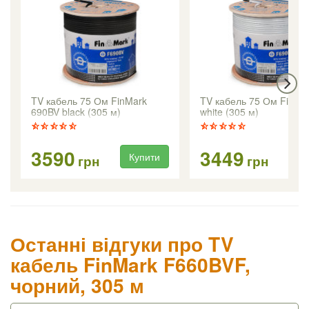
TV кабель 75 Ом FinMark
TV кабель 75 Ом FinMa
690BV black (305 м)
white (305 м)
3590
3449
Купити
Ку
грн
грн
Останні відгуки про TV
кабель FinMark F660BVF,
чорний, 305 м