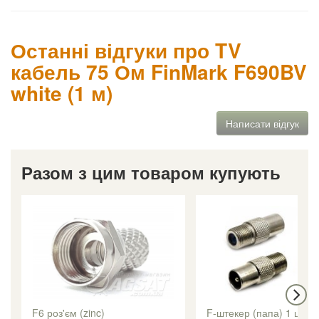
Останні відгуки про TV
кабель 75 Ом FinMark F690BV
white (1 м)
Написати відгук
Разом з цим товаром купують
F6 роз'єм (zinc)
F-штекер (папа) 1 шт.