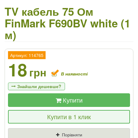
TV кабель 75 Ом
FinMark F690BV white (1
м)
Артикул: 114765
18
грн
В наявності
Знайшли дешевше?
Купити
Якщо Ви знайдете товар дешевше - ми
Купити в 1 клик
знизимо ціну і подаруємо % від різниці
Ціна
Де знайшли (Url посилання)
Порівняти