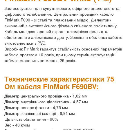
Застосовується для супутникового, ефірного аналогового та
цифрового телебачення. Центральний провідник кабелю
FinMark F690 - зі сталі та плакований міддю. Діелектрик
виконаний з високоякісного фізично спіненого поліетилену.
Кабель має двошаровий екран - алюмінієва фольга та
обплетення з алюмінієвого дроту. Зовнішня оболонка кабелю
виготовляється з PVC.
Виробник FinMark гарантує стабільність основних параметрів
кабелю протягом 10 років, при цьому термін експлуатації
кабелю становить не менше 25 років.
Технические характеристики 75
Ом кабеля FinMark F690BV:
Діаметр центрального провідника - 1,02 мм
Діаметр внутрішнього діелектрика - 4,57 мм
Діаметр поверх фольги - 4,75 мм
Діаметр зовнішньої ізоляції - 6,91 мм
Щільність обплетення - 90%
Вес - 43 кг/км