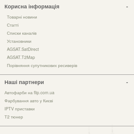
Корисна інформація
Товарні новини
Статті
Списки каналів
Установники
AGSAT.SatDirect
AGSAT.T2Map
Порівняння супутникових ресиверів
Наші партнери
Автофарби на flip.com.ua
Фарбування авто у Києві
IPTV приставки
Т2 тюнер