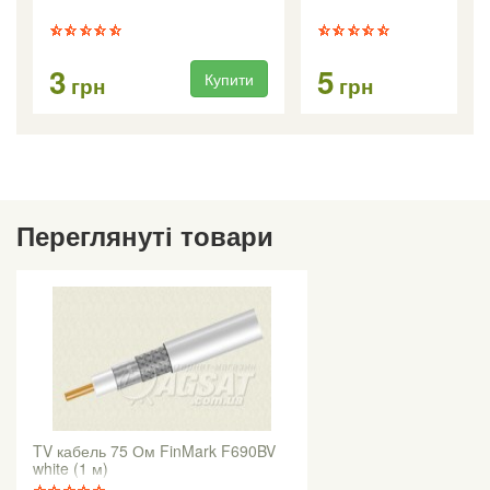
3
5
Купити
Ку
грн
грн
Переглянуті товари
TV кабель 75 Ом FinMark F690BV
white (1 м)