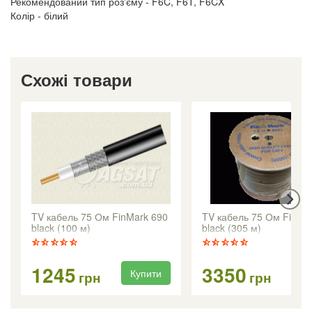
Рекомендований тип роз'єму - F6C, F6T, F6CX
Колір - білий
Схожі товари
TV кабель 75 Ом FinMark 690
TV кабель 75 Ом FinMa
black (100 м)
black (305 м)
1245
3350
Купити
Ку
грн
грн