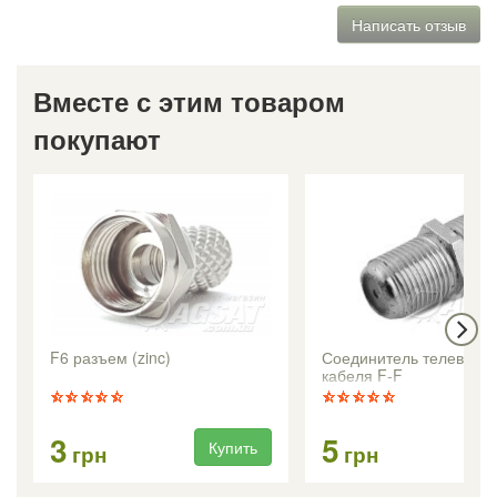
Написать отзыв
Вместе с этим товаром
покупают
F6 разъем (zinc)
Соединитель телевизио
кабеля F-F
3
5
Купить
Ку
грн
грн