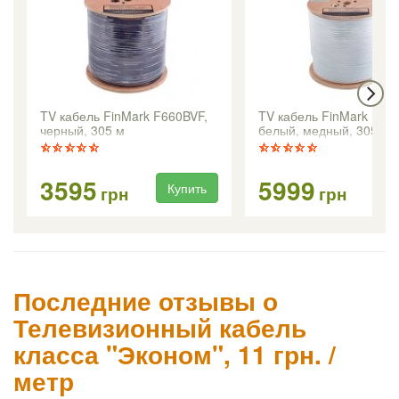
TV кабель FinMark F660BVF,
TV кабель FinMark F69
черный, 305 м
белый, медный, 305 м
3595
5999
Купить
Ку
грн
грн
Последние отзывы о
Телевизионный кабель
класса "Эконом", 11 грн. /
метр