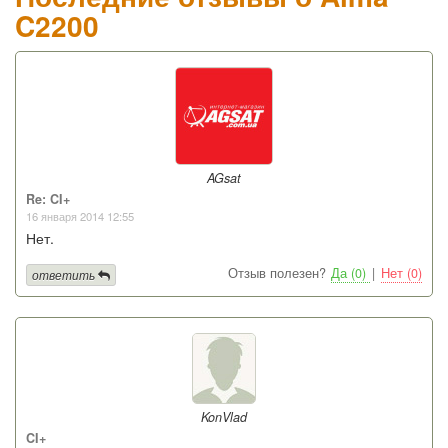
C2200
AGsat
Re: CI+
16 января 2014 12:55
Нет.
Отзыв полезен?
Да (0)
|
Нет (0)
ответить
KonVlad
CI+