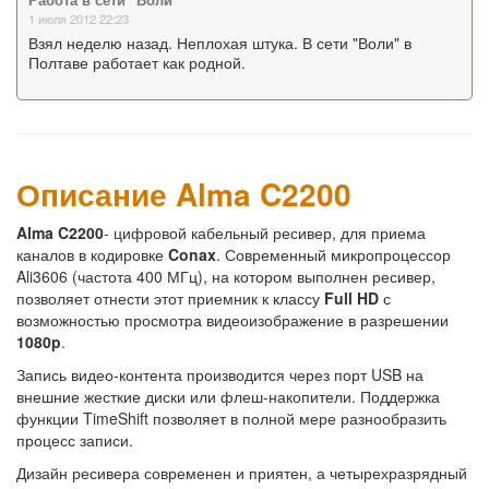
Работа в сети "Воли"
1 июля 2012 22:23
Взял неделю назад. Неплохая штука. В сети "Воли" в
Полтаве работает как родной.
Описание Alma C2200
Alma C2200
- цифровой кабельный ресивер, для приема
каналов в кодировке
Conax
. Современный микропроцессор
Ali3606 (частота 400 МГц), на котором выполнен ресивер,
позволяет отнести этот приемник к классу
Full HD
с
возможностью просмотра видеоизображение в разрешении
1080p
.
Запись видео-контента производится через порт USB на
внешние жесткие диски или флеш-накопители. Поддержка
функции TimeShift позволяет в полной мере разнообразить
процесс записи.
Дизайн ресивера современен и приятен, а четырехразрядный