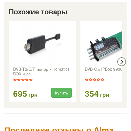
Похожие товары
DVB-T2/C/T тюнер к Homatics
DVB-C к IPBox 9900HD
BOX и др.
695
354
Купить
Ку
грн
грн
Последние отзывы о Alma