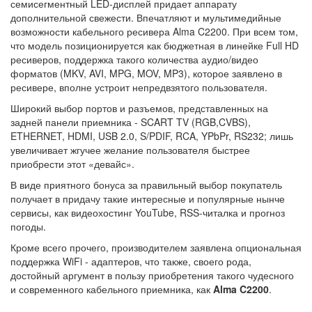
семисегментный LED-дисплей придает аппарату
дополнительной свежести. Впечатляют и мультимедийные
возможности кабельного ресивера Alma C2200. При всем том,
что модель позиционируется как бюджетная в линейке Full HD
ресиверов, поддержка такого количества аудио/видео
форматов (MKV, AVI, MPG, MOV, MP3), которое заявлено в
ресивере, вполне устроит непредвзятого пользователя.
Широкий выбор портов и разъемов, представленных на
задней панели приемника - SCART TV (RGB,CVBS),
ETHERNET, HDMI, USB 2.0, S/PDIF, RCA, YPbPr, RS232; лишь
увеличивает жгучее желание пользователя быстрее
приобрести этот «девайс».
В виде приятного бонуса за правильный выбор покупатель
получает в придачу такие интересные и популярные нынче
сервисы, как видеохостинг YouTube, RSS-читалка и прогноз
погоды.
Кроме всего прочего, производителем заявлена опциональная
поддержка WiFi - адаптеров, что также, своего рода,
достойный аргумент в пользу приобретения такого чудесного
и современного кабельного приемника, как
Alma C2200
.