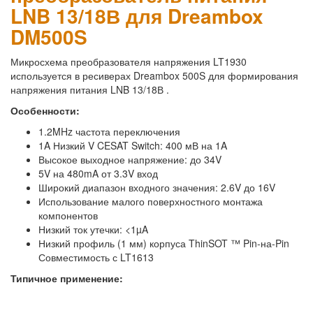
LNB 13/18В для Dreambox
DM500S
Микросхема преобразователя напряжения LT1930
используется в ресиверах Dreambox 500S для формирования
напряжения питания LNB 13/18В .
Особенности:
1.2MHz частота переключения
1A Низкий V CESAT Switch: 400 мВ на 1A
Высокое выходное напряжение: до 34V
5V на 480mA от 3.3V вход
Широкий диапазон входного значения: 2.6V до 16V
Использование малого поверхностного монтажа
компонентов
Низкий ток утечки: <1µA
Низкий профиль (1 мм) корпуса ThinSOT ™ Pin-на-Pin
Совместимость с LT1613
Типичное применение: