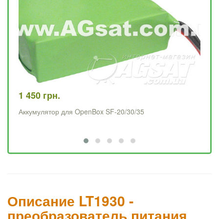
1 450 грн.
79
Аккумулятор для OpenBox SF-20/30/35
Ма
Описание LT1930 -
преобразователь питания