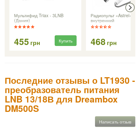
Мультифид Triax - 3LNB
Радиопульт «Astrel»
(Дания)
внутренний
455
468
Купить
Ку
грн
грн
Последние отзывы о LT1930 -
преобразователь питания
LNB 13/18В для Dreambox
DM500S
Написать отзыв