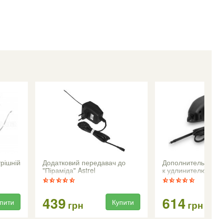
трішній
Додатковий передавач до
Дополнительный 
"Піраміда" Astrel
к удлинителю сиг
д/у по кабелю
439
614
пити
Купити
грн
грн