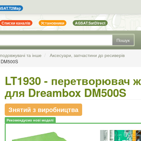
SAT.T2Map
Списки каналів
Установники
AGSAT.SatDirect
Пошук
 подовжувачі та інше
Аксесуари, запчастини до ресиверів
x DM500S
LT1930 - перетворювач ж
для Dreambox DM500S
Знятий з виробництва
Рекомендуємо нові моделі