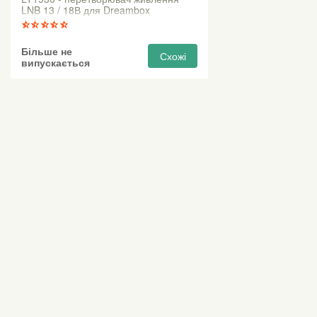
LNB 13 / 18В для Dreambox
DM500S
Більше не
Схожі
випускається
Виставкові 
Київ, Правий бе
0 (800) 210 037
М «Почайна» (Пе
пр-т Степана Бан
Безкоштовно для всіх номерів по Україні
Всі контактні номери
agsat@agsat.com.ua
Ми в соцмережах
Українська
Рус