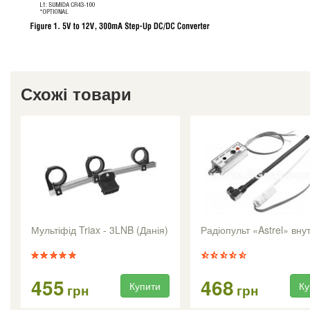
Схожі товари
Мультіфід Triax - 3LNB (Данія)
Радіопульт «Astrel» вну
455
468
Купити
Ку
грн
грн