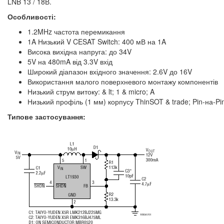
LNB 13 / 18В.
Особливості:
1.2MHz частота перемикання
1A Низький V CESAT Switch: 400 мВ на 1A
Висока вихідна напруга: до 34V
5V на 480mA від 3.3V вхід
Широкий діапазон вхідного значення: 2.6V до 16V
Використання малого поверхневого монтажу компонентів
Низький струм витоку: & lt; 1 & micro; A
Низький профіль (1 мм) корпусу ThinSOT & trade; Pin-на-Pi
Типове застосування: