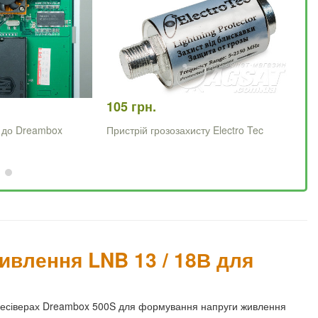
105 грн.
32
 до Dreambox
Пристрій грозозахисту Electro Tec
Зо
11
ивлення LNB 13 / 18В для
ресіверах Dreambox 500S для формування напруги живлення