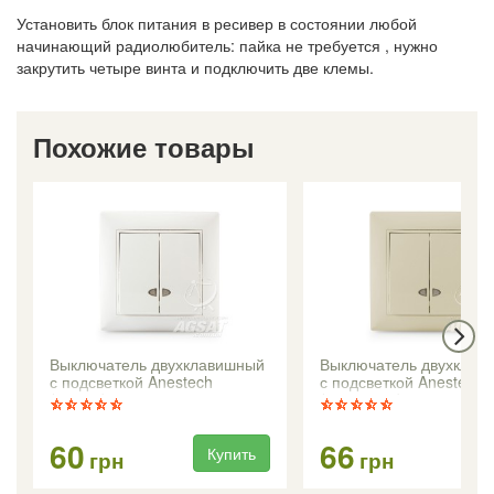
Установить блок питания в ресивер в состоянии любой
начинающий радиолюбитель: пайка не требуется , нужно
закрутить четыре винта и подключить две клемы.
Похожие товары
Выключатель двухклавишный
Выключатель двухклав
с подсветкой Anestech
с подсветкой Anestech
(белый)
(кремовый)
60
66
Купить
Ку
грн
грн