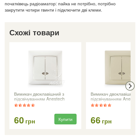
початківець радіоаматор: пайка не потрібно, потрібно
закрутити чотири гвинти і підключити дві клеми.
Схожі товари
Вимикач двоклавішний з
Вимикач двоклавішний 
підсвічуванням Anestech
підсвічуванням Anestec
(білий)
(кремовий)
60
66
Купити
Ку
грн
грн