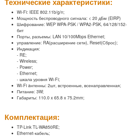
Технические характеристики:
Wi-Fi: IEEE 802.11b/g/n;
Мощность беспроводного сигнала: < 20 дБм (EIRP)
Шифрование: WEP WPA-PSK / WPA2-PSK, 64/128/152-
бит
Порты, разъемы: LAN 10/100Mbps Ethernet;
управление: RA(расширение сети), Reset(Сброс);
Индикация:
- RE;
- Wireless;
- Power;
- Ethernet;
- шкала уровня Wi-Fi;
Wi-Fi aнтенны: 2шт, встроенные, всенаправленная;
Питание: 3W;
Габариты: 110.0 x 65.8 x 75.2mm;
Комплектация:
TP-Link TL-WA850RE;
Ethernet-кабель;