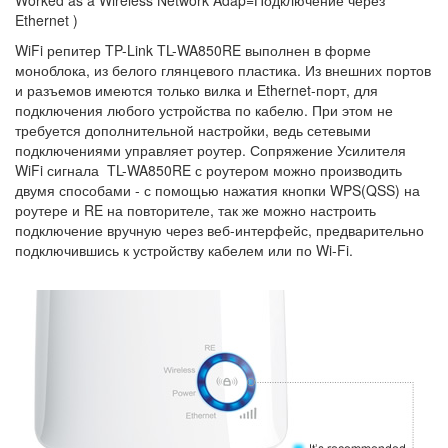
Worked as a Wireless Network Adap=Подключение через
Ethernet )
WiFi репитер TP-Link TL-WA850RE выполнен в форме
моноблока, из белого глянцевого пластика. Из внешних портов
и разъемов имеются только вилка и Ethernet-порт, для
подключения любого устройства по кабелю. При этом не
требуется дополнительной настройки, ведь сетевыми
подключениями управляет роутер. Сопряжение Усилителя
WiFi сигнала TL-WA850RE с роутером можно производить
двумя способами - с помощью нажатия кнопки WPS(QSS) на
роутере и RE на повторителе, так же можно настроить
подключение вручную через веб-интерфейс, предварительно
подключившись к устройству кабелем или по Wi-Fi.