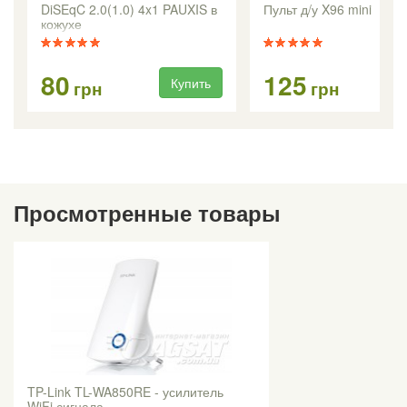
DiSEqC 2.0(1.0) 4x1 PAUXIS в
Пульт д/у X96 mini
кожухе
80
125
Купить
Ку
грн
грн
Просмотренные товары
TP-Link TL-WA850RE - усилитель
WiFi сигнала