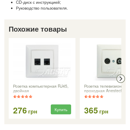
CD-диск с инструкцией;
Руководство пользователя.
Похожие товары
Розетка компьютерная RJ45,
Розетка телевизионная
двойная
проходная Anestech
(кремовая)
276
365
Купить
Ку
грн
грн