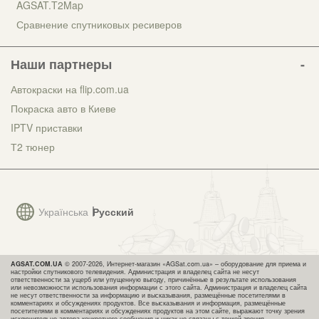
AGSAT.T2Map
Сравнение спутниковых ресиверов
Наши партнеры
Автокраски на flip.com.ua
Покраска авто в Киеве
IPTV приставки
Т2 тюнер
Українська
Русский
AGSAT.COM.UA
© 2007-2026, Интернет-магазин «AGSat.com.ua» – оборудование для приема и
настройки спутникового телевидения. Администрация и владелец сайта не несут
ответственности за ущерб или упущенную выгоду, причинённые в результате использования
или невозможности использования информации с этого сайта. Администрация и владелец сайта
не несут ответственности за информацию и высказывания, размещённые посетителями в
комментариях и обсуждениях продуктов. Все высказывания и информация, размещённые
посетителями в комментариях и обсуждениях продуктов на этом сайте, выражают точку зрения
исключительно автора конкретного сообщения и никак не связаны с точкой зрения