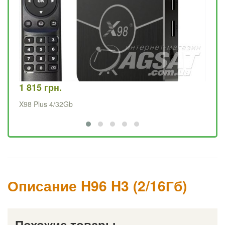
1 815 грн.
1 
X98 Plus 4/32Gb
X9
Описание H96 H3 (2/16Гб)
Похожие товары