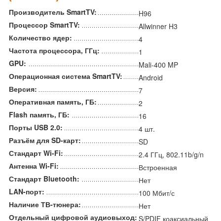
Производитель SmartTV:
H96
Процессор SmartTV:
Allwinner H3
Количество ядер:
4
Частота процессора, ГГц:
1
GPU:
Mali-400 MP
Операционная система SmartTV:
Android
Версия:
7
Оперативная память, ГБ:
2
Flash память, ГБ:
16
Порты USB 2.0:
4 шт.
Разъём для SD-карт:
SD
Стандарт Wi-Fi:
2.4 ГГц, 802.11b/g/n
Антенна Wi-Fi:
Встроенная
Стандарт Bluetooth:
Нет
LAN-порт:
100 Мбит/с
Наличие ТВ-тюнера:
Нет
Отдельный цифровой аудиовыход:
S/PDIF коаксиальный