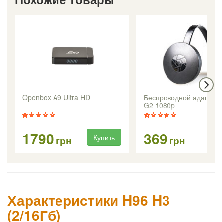
Openbox A9 Ultra HD
Беспроводной адаптер
G2 1080p
1790
369
Купить
Ку
грн
грн
Характеристики H96 H3
(2/16Гб)