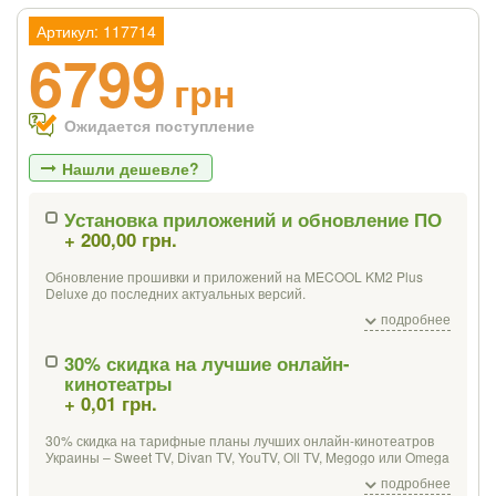
Артикул: 117714
6799
грн
Ожидается поступление
Нашли дешевле?
Установка приложений и обновление ПО
+ 200,00 грн.
Если Вы найдете товар дешевле - мы
снизим цену и подарим % от разницы
Обновление прошивки и приложений на MECOOL KM2 Plus
Deluxe до последних актуальных версий.
Установка приложений для просмотра фильмов и онлайн-
подробнее
Цена
Где нашли (Url ссылка)
видео, IPTV, а также других возможностей.
Мультимедийных:
30% скидка на лучшие онлайн-
кинотеатры
проигрыватели - MX-player, VLC;
Ваш телефон
+ 0,01 грн.
медиацентр - Kodi / XBMC;
онлайн-видео - MEGOGO, Oll.tv, YouTube;
ПО для просмотра IPTV (без списков каналов).
30% скидка на тарифные планы лучших онлайн-кинотеатров
Украины – Sweet TV, Divan TV, YouTV, Oll TV, Megogo или Omega
Офисный пакет
для работы с PDF, таблицами, презентациями
TV. Месяц бесплатного просмотра от YouTV, SweetTV, DivanTV.
и документами, календарь, почтовый клиент.
подробнее