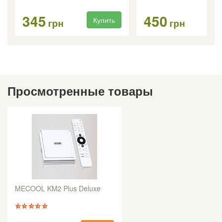
345
450
Купить
Ку
грн
грн
Просмотренные товары
MECOOL KM2 Plus Deluxe