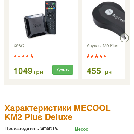
X96Q
Anycast M9 Plus
1049
455
Купить
Ку
грн
грн
Характеристики MECOOL
KM2 Plus Deluxe
Производитель SmartTV:
Mecool