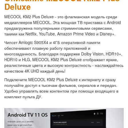
Deluxe
MECOOL KM2 Plus Deluxe - это флагманская модель среди
медиаплееров MECOOL. Эта мощная ТВ приставка с Android
предзагружена популярными стриминговыми сервисами,
такими как Netflix, YouTube, Amazon Prime Video и Disney+.
Чипсет Amlogic S905X4 и 4ГБ оперативной памяти
обеспечивают плавную работу приложений и
многозадачность. Благодаря поддержке Dolby Vision, HDR10+,
HDR10 и HLG, MECOOL KM2 Plus Deluxe отображает яркие,
реалистичные цвета и высокую контрастность - наслаждайтесь
качеством 4K UHD каждый день!
Подключите MECOOL KM2 Plus Deluxe к интернету и сразу
получайте доступ к тысячам фильмов, сериалов и передач.
Удобно управлять всем контентом при помощи входящего в
комплект пульта ДУ.