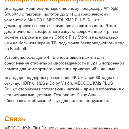
Благодаря мощному четырехядерному процессору Amlogic
S905X4J с тактовой частотой до 2 ГГц и графическому
ускорителю Mali-G31, MECOOL KM2 PLUS Deluxe
демонстрирует впечатляющую производительность. Этого
достаточно для комфортного запуска современных игр - вы
можете загружать игры из Google Play Store и наслаждаться
ими на большом экране ТВ, подключив беспроводной геймпад
по Bluetooth.
Устройство оснащено 4 ГБ оперативной памяти для
обеспечения стабильной многозадачности и 32 ГБ встроенной
памяти для комфортного хранения приложений и данных.
Благодаря поддержке разрешения 4K UHD при 60 кадрах в
секунду, HDR10, HLG и Dolby Vision, MECOOL KM2 PLUS
Deluxe отображает потрясающи четкие и яркие изображения с
реалистичными цветами. Технология Dolby Atmos
обеспечивает объемный звук для полного погружения.
Связь
MECOOL KM2 Plus Deluxe оснащен самыми современными