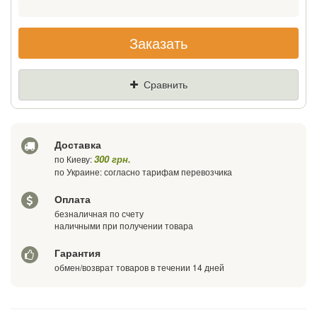
При покупке MECOOL KM2 Plus Deluxe c клавиатурой Tronsmart
TSM-01 мы устанавливаем дополнительно приложение для
работы с клавиатурой.
Заказать
Сравнить
Доставка
300 грн.
по Киеву:
по Украине: согласно тарифам перевозчика
Оплата
безналичная по счету
наличными при получении товара
Гарантия
обмен/возврат товаров в течении 14 дней