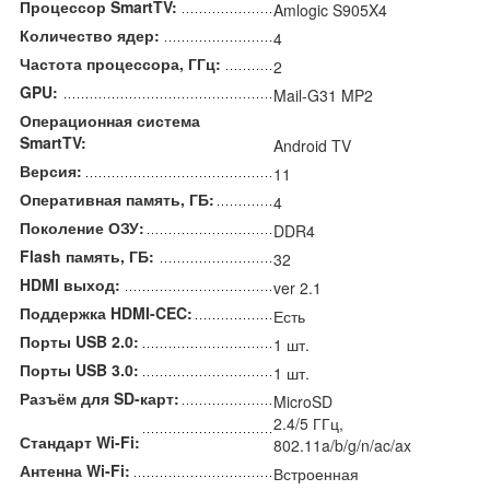
Процессор SmartTV:
Amlogic S905X4
Количество ядер:
4
Частота процессора, ГГц:
2
GPU:
Mail-G31 MP2
Операционная система
SmartTV:
Android TV
Версия:
11
Оперативная память, ГБ:
4
Поколение ОЗУ:
DDR4
Flash память, ГБ:
32
HDMI выход:
ver 2.1
Поддержка HDMI-CEC:
Есть
Порты USB 2.0:
1 шт.
Порты USB 3.0:
1 шт.
Разъём для SD-карт:
MicroSD
2.4/5 ГГц,
Стандарт Wi-Fi:
802.11a/b/g/n/ac/ax
Антенна Wi-Fi:
Встроенная