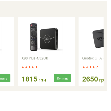
X98 Plus 4/32Gb
Geotex GTX-R12
1815
2650
пить
Купить
грн
грн