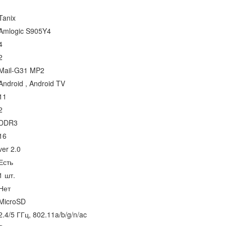
Tanix
Amlogic S905Y4
4
2
Mail-G31 MP2
Android , Android TV
11
2
DDR3
16
ver 2.0
Есть
1 шт.
Нет
MicroSD
2.4/5 ГГц, 802.11a/b/g/n/ac