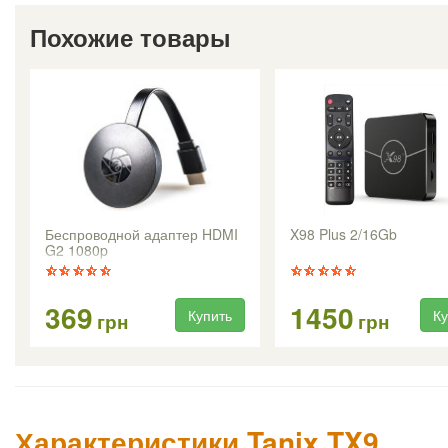
Похожие товары
Беспроводной адаптер HDMI
X98 Plus 2/16Gb
G2 1080p
369
1450
Купить
Ку
грн
грн
Характеристики Tanix TX9