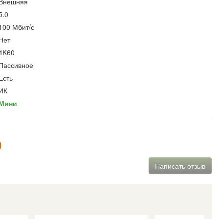
Внешняя
5.0
100 Мбит/с
Нет
4K60
Пассивное
Есть
ИК
Мини
9
Написать отзыв