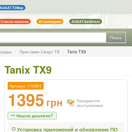
AGSAT.T2Map
Списки каналов
Установщики
AGSAT.SatDirect
Поиск
ссуары
Приставки Смарт ТВ
Tanix TX9
Tanix TX9
Артикул: 116991
1395
грн
Ожидается
поступление
Нашли дешевле?
Установка приложений и обновление ПО