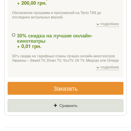
+ 200,00 грн.
Если Вы найдете товар дешевле - мы снизим
цену и подарим % от разницы
Обновление прошивки и приложений на Tanix TX9 до
последних актуальных версий.
Установка приложений для просмотра фильмов и онлайн-
Цена
Где нашли (Url ссылка)
подробнее
видео, IPTV, а также других возможностей.
Мультимедийных:
30% скидка на лучшие онлайн-
кинотеатры
проигрыватели - MX-player, VLC;
Ваш телефон
+ 0,01 грн.
медиацентр - Kodi / XBMC;
онлайн-видео - MEGOGO, Oll.tv, YouTube;
ПО для просмотра IPTV (без списков каналов).
30% скидка на тарифные планы лучших онлайн-кинотеатров
Украины – Sweet TV, Divan TV, YouTV, Oll TV, Megogo или Omega
Офисный пакет
для работы с PDF, таблицами, презентациями
TV. Месяц бесплатного просмотра от YouTV, SweetTV, DivanTV.
и документами, календарь, почтовый клиент.
подробнее
При покупке Tanix TX9 c клавиатурой Tronsmart TSM-01 мы
устанавливаем дополнительно приложение для работы с
клавиатурой.
Заказать
Сравнить