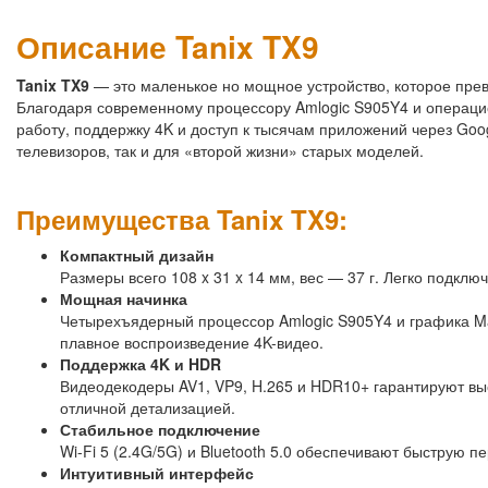
Описание Tanix TX9
Tanix TX9
— это маленькое но мощное устройство, которое прев
Благодаря современному процессору Amlogic S905Y4 и операцио
работу, поддержку 4K и доступ к тысячам приложений через Goog
телевизоров, так и для «второй жизни» старых моделей.
Преимущества Tanix TX9:
Компактный дизайн
Размеры всего 108 x 31 x 14 мм, вес — 37 г. Легко подклю
Мощная начинка
Четырехъядерный процессор Amlogic S905Y4 и графика M
плавное воспроизведение 4K-видео.
Поддержка 4K и HDR
Видеодекодеры AV1, VP9, H.265 и HDR10+ гарантируют в
отличной детализацией.
Стабильное подключение
Wi-Fi 5 (2.4G/5G) и Bluetooth 5.0 обеспечивают быструю 
Интуитивный интерфейс