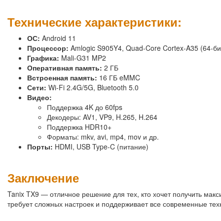
Технические характеристики:
ОС:
Android 11
Процессор:
Amlogic S905Y4, Quad-Core Cortex-A35 (64-би
Графика:
Mali-G31 MP2
Оперативная память:
2 ГБ
Встроенная память:
16 ГБ eMMC
Сети:
Wi-Fi 2.4G/5G, Bluetooth 5.0
Видео:
Поддержка 4K до 60fps
Декодеры: AV1, VP9, H.265, H.264
Поддержка HDR10+
Форматы: mkv, avi, mp4, mov и др.
Порты:
HDMI, USB Type-C (питание)
Заключение
Tanix TX9 — отличное решение для тех, кто хочет получить макс
требует сложных настроек и поддерживает все современные техн